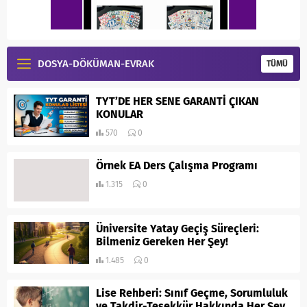
DOSYA-DÖKÜMAN-EVRAK
TÜMÜ
TYT’DE HER SENE GARANTİ ÇIKAN
KONULAR
570
0
Örnek EA Ders Çalışma Programı
1.315
0
Üniversite Yatay Geçiş Süreçleri:
Bilmeniz Gereken Her Şey!
1.485
0
Lise Rehberi: Sınıf Geçme, Sorumluluk
ve Takdir-Teşekkür Hakkında Her Şey