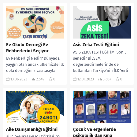
Ev Okulu Derneği Ev
Asis Zeka Testi Eğitimi
Rehberlerini Seçiyor
ASİS ZEKA TESTİ EĞİTİMİ Son 5
Ev Rehberliği Nedir? Dünyada
senedir BİLSEM
yaygın olan ancak ülkemizde ilk
değerlendirmelerinde de
defa derneğimiz vasıtasıyla
kullanılan Türkiye’nin İLK Yerli
konuşulmaya başlanan Ev
ve Milli Zeka Testi ASİS ZEKA...
13.06.2023
2.549
0
12.01.2023
3.604
0
Okulu sistemleri gelecekte
ülkemizin gündeminde...
Aile Danışmanlığı Eğitimi
Çocuk ve ergenlerde
psikolojik danışma
AİLE DANIŞMANLIĞI EĞİTİMİ 23