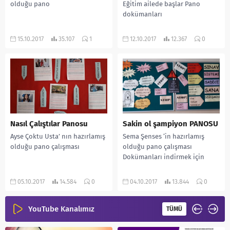
olduğu pano
Eğitim ailede başlar Pano
dokümanları
15.10.2017
35.107
1
12.10.2017
12.367
0
Nasıl Çalıştılar Panosu
Sakin ol şampiyon PANOSU
Ayse Çoktu Usta’ nın hazırlamış
Sema Şenses ‘in hazırlamış
olduğu pano çalışması
olduğu pano çalışması
Dokümanları indirmek için
05.10.2017
14.584
0
04.10.2017
13.844
0
YouTube Kanalımız
TÜMÜ