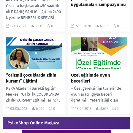
uygulamaları sempozyumu
Ocak ta başlayacak 450 saatlik
AİLE DANIŞMANLIĞI eğitimi 2490
₺ yerine REHBERLİK SERVİSİ
sayfasına özel % 25...
12.01.2023
3.231
0
27.10.2020
4.886
0
“otizmli çocuklarda zihin
Özel eğitimde oyun
kuramı” Eğitimi
becerileri
PERA Akademi Sürekli Eğitim
– Özel gereksinim türlerinde
Merkezi “OTİSTİK ÇOCUKLARDA
oyun aracılığıyla beceri
ZİHİN KURAMI” Eğitimi Tarih: 13
öğretimi – Yetersizliği olan
Mayıs 2018 Ücret: 175 TL’dir. Ön
bireylere oyun becerilerinin
08.05.2018
6.500
0
18.04.2018
3.657
0
kayıt ilgili...
öğretimi – Oyun
materyallerinin özel
PsikoShop Online Mağaza
gereksinimli...