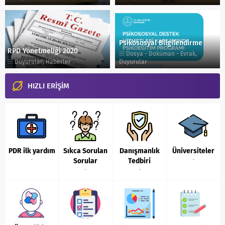
Psikososyal Bilgilendirme
RPD Yönetmeliği 2020
Dosya - Doküman - Evrak
,
Duyurular
,
Haberler
Duyurular
HIZLI ERİŞİM
PDR ilk yardım
Sıkca Sorulan
Danışmanlık
Üniversiteler
-
-
Sorular
Tedbiri
-
-