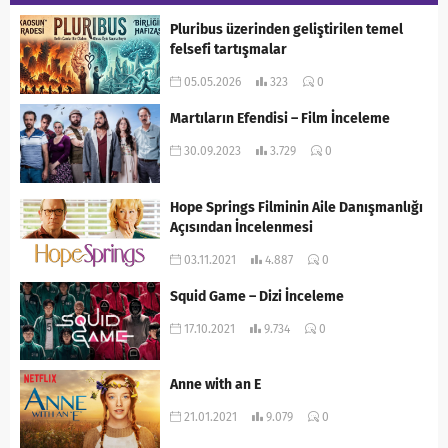
Pluribus üzerinden geliştirilen temel
felsefi tartışmalar
05.05.2026
323
0
Martıların Efendisi – Film İnceleme
30.09.2023
3.729
0
Hope Springs Filminin Aile Danışmanlığı
Açısından İncelenmesi
03.11.2021
4.887
0
Squid Game – Dizi İnceleme
17.10.2021
9.734
0
Anne with an E
21.01.2021
9.079
0