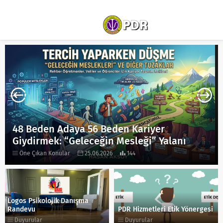
48 Beden Adaya 56 Beden Kariyer
Giydirmek: “Geleceğin Mesleği” Yalanı
Öne Çıkan Konular
25.06.2026
144
Logos Psikolojik Danışma
Randevu
PDR Hizmetleri Etik Yönergesi
Duyurular
Duyurular