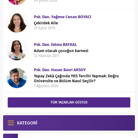
24 Şubat 2026
Psk. Dan. Yağmur Cenan BOYACI
Çekirdek Aile
25 Eylül 2019
Psk. Dan. Fatma BAYKAL
Adam olacak çocuğun karnesi
12 Haziran 2017
Psk. Dan. Hasan Basri AKSOY
Yapay Zekâ Çağında YKS Tercihi Yapmak: Doğru
Üniversite ve Bölüm Nasıl Seçilir?
7 Ağustos 2026
Uzm. Psk. Dan. Özlem Lalin YILMAZ
TÜM YAZARLARI GÖSTER
Dershanede Rehber Öğretmen Olmak
7 Şubat 2017
KATEGORİ
Dr. Olcay YAVUZ
İlgilerimizi ve Kişiliğimizi Tanıma Yol Haritası