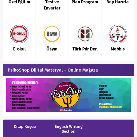
Özel Eğitim
Test ve
Plan Program
Bep Hazırla
-
-
-
Envarter
-
E-okul
Ösym
Türk Pdr Der.
Mebbis
-
-
-
-
PsikoShop Dijital Materyal – Online Mağaza
Kitap Köşesi
English Writing
Section