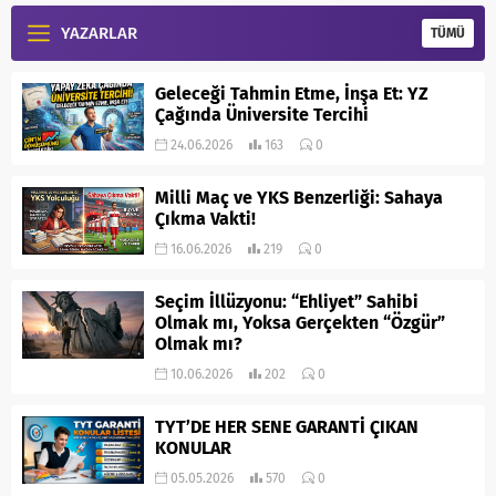
YAZARLAR
TÜMÜ
Geleceği Tahmin Etme, İnşa Et: YZ
Çağında Üniversite Tercihi
24.06.2026
163
0
Milli Maç ve YKS Benzerliği: Sahaya
Çıkma Vakti!
16.06.2026
219
0
Seçim İllüzyonu: “Ehliyet” Sahibi
Olmak mı, Yoksa Gerçekten “Özgür”
Olmak mı?
10.06.2026
202
0
TYT’DE HER SENE GARANTİ ÇIKAN
KONULAR
05.05.2026
570
0