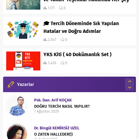
1.171
0
🎓 Tercih Döneminde Sık Yapılan
Hatalar ve Doğru Adımlar
2.047
0
YKS Kiti ( 40 Dokümanlık Set )
3.426
0
Yazarlar
Psk. Dan. Arif KOÇAK
DOĞRU TERCİH NASIL YAPILIR?
7 Ağustos 2020
Dr. Bingül KEMİKSİZ UZEL
O ZATEN HALLEDER(!)