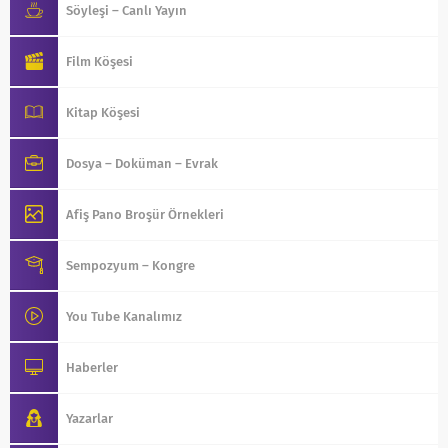
4 Eylül 2021
Söyleşi – Canlı Yayın
Psk. Dan. Ömer CİMEM
Film Köşesi
Eğitimde Planlamanın Önemi
17 Haziran 2021
Kitap Köşesi
Uzm.Psk. Dan. Sevcan DUĞAN
Dosya – Doküman – Evrak
Koşu bandında maraton koşmak
9 Mart 2021
Afiş Pano Broşür Örnekleri
Psk. Dan. Cebrail URTEKİN
Alper Canıgüz – Tatli Rüyalar
Sempozyum – Kongre
16 Ekim 2020
You Tube Kanalımız
Psk. Dan. Hakan KARATAŞ
Popüler Meslekler
4 Ağustos 2020
Haberler
Psk. Dan. Servet Engin GENCBAY
Yazarlar
Taslak yönetmeliğin değerlendirilmesi