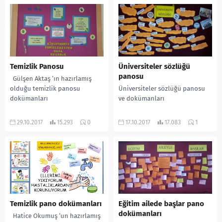
Temizlik Panosu
Üniversiteler sözlüğü
panosu
Gülşen Aktaş ‘ın hazırlamış
olduğu temizlik panosu
Üniversiteler sözlüğü panosu
dokümanları
ve dokümanları
29.10.2017
15.293
0
17.10.2017
17.083
1
Temizlik pano dokümanları
Eğitim ailede başlar pano
dokümanları
Hatice Okumuş ‘un hazırlamış