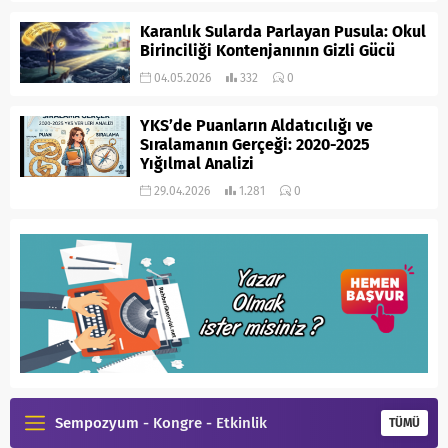
Karanlık Sularda Parlayan Pusula: Okul
Birinciliği Kontenjanının Gizli Gücü
04.05.2026
332
0
YKS’de Puanların Aldatıcılığı ve
Sıralamanın Gerçeği: 2020-2025
Yığılmal Analizi
29.04.2026
1.281
0
Sempozyum - Kongre - Etkinlik
TÜMÜ