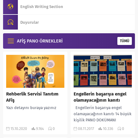
11 Mayıs 2017
English Writing Section
Psikoterapist Ali ÇOKLUK
Duyurular
Türk PDR Derneği Demokrasi Şöleni
26 Mart 2018
AFİŞ PANO ÖRNEKLERİ
TÜMÜ
Rehberlik Servisi Tanıtım
Engellerin başarıya engel
AFiş
olamayacağının kanıtı
Yazı detayını buraya yazınız
Engellerin başarıya engel
olamayacağının kanıtı 14 büyük
kişilik PANO DOKÜMANI
15.10.2020
9.164
0
08.11.2017
10.336
0