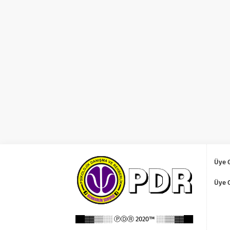
Üye G
Üye 
██▓▓▒▒░░ ⓅⒹⓇ 2020™ ░░▒▒▓▓██