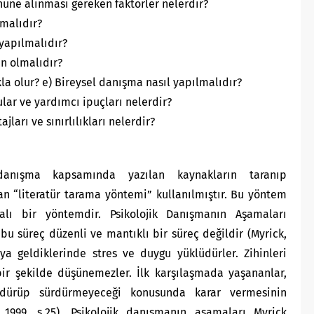
nüne alınması gereken faktörler nelerdir?
lmalıdır?
yapılmalıdır?
an olmalıdır?
kla olur? e) Bireysel danışma nasıl yapılmalıdır?
ular ve yardımcı ipuçları nelerdir?
jları ve sınırlılıkları nelerdir?
 danışma kapsamında yazılan kaynakların taranıp
n “literatür tarama yöntemi” kullanılmıştır. Bu yöntem
alı bir yöntemdir. Psikolojik Danışmanın Aşamaları
 bu süreç düzenli ve mantıklı bir süreç değildir (Myrick,
ya geldiklerinde stres ve duygu yüklüdürler. Zihinleri
bir şekilde düşünemezler. İlk karşılaşmada yaşananlar,
ürdürüp sürdürmeyeceği konusunda karar vermesinin
, 1999, s.25). Psikolojik danışmanın aşamaları Myrick