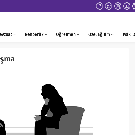
evzuat
Rehberlik
Öğretmen
Özel Eğitim
Psik.
nışma