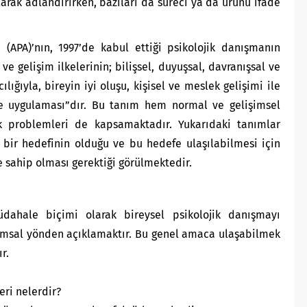
arak adlandırırken, bazıları da süreci ya da ürünü ifade
(APA)’nın, 1997’de kabul ettiği psikolojik danışmanın
 ve gelişim ilkelerinin; bilişsel, duyuşsal, davranışsal ve
ılığıyla, bireyin iyi oluşu, kişisel ve meslek gelişimi ile
lde uygulaması”dır. Bu tanım hem normal ve gelişimsel
k problemleri de kapsamaktadır. Yukarıdaki tanımlar
 bir hedefinin olduğu ve bu hedefe ulaşılabilmesi için
 sahip olması gerektiği görülmektedir.
ahale biçimi olarak bireysel psikolojik danışmayı
amsal yönden açıklamaktır. Bu genel amaca ulaşabilmek
r.
eri nelerdir?