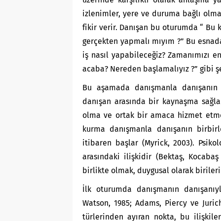
izlenimler, yere ve duruma bağlı ol
fikir verir. Danışan bu oturumda “ Bu
gerçekten yapmalı mıyım ?” Bu esnada 
iş nasıl yapabileceğiz? Zamanımızı en
acaba? Nereden başlamalıyız ?” gibi şe
Bu aşamada danışmanla danışanın a
danışan arasında bir kaynaşma sağland
olma ve ortak bir amaca hizmet etme g
kurma danışmanla danışanın birbirle
itibaren başlar (Myrick, 2003). Psik
arasındaki ilişkidir (Bektaş, Kocabaş
birlikte olmak, duygusal olarak birile
İlk oturumda danışmanın danışanıyla
Watson, 1985; Adams, Piercy ve Jurich,
türlerinden ayıran nokta, bu ilişkil