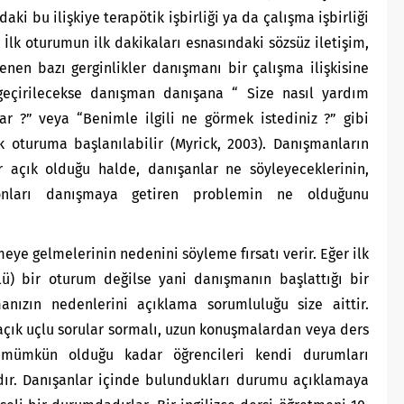
aki bu ilişkiye terapötik işbirliği ya da çalışma işbirliği
 İlk oturumun ilk dakikaları esnasındaki sözsüz iletişim,
enen bazı gerginlikler danışmanı bir çalışma ilişkisine
geçirilecekse danışman danışana “ Size nasıl yardım
ar ?” veya “Benimle ilgili ne görmek istediniz ?” gibi
lk oturuma başlanılabilir (Myrick, 2003). Danışmanların
r açık olduğu halde, danışanlar ne söyleyeceklerinin,
onları danışmaya getiren problemin ne olduğunu
ye gelmelerinin nedenini söyleme fırsatı verir. Eğer ilk
lü) bir oturum değilse yani danışmanın başlattığı bir
manızın nedenlerini açıklama sorumluluğu size aittir.
çık uçlu sorular sormalı, uzun konuşmalardan veya ders
 mümkün olduğu kadar öğrencileri kendi durumları
dır. Danışanlar içinde bulundukları durumu açıklamaya