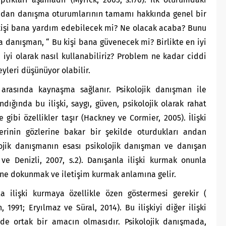
madan danışma oturumlarının tamamı hakkında genel bir
 kişi bana yardım edebilecek mi? Ne olacak acaba? Bunu
danışman, “ Bu kişi bana güvenecek mi? Birlikte en iyi
 iyi olarak nasıl kullanabiliriz? Problem ne kadar ciddi
yleri düşünüyor olabilir.
rasında kaynaşma sağlanır. Psikolojik danışman ile
ığında bu ilişki, saygı, güven, psikolojik olarak rahat
ibi özellikler taşır (Hackney ve Cormier, 2005). İlişki
rinin gözlerine bakar bir şekilde oturdukları andan
olojik danışmanın esası psikolojik danışman ve danışan
 ve Denizli, 2007, s.2). Danışanla ilişki kurmak onunla
rine dokunmak ve iletişim kurmak anlamına gelir.
 ilişki kurmaya özellikle özen göstermesi gerekir (
 1991; Eryılmaz ve Süral, 2014). Bu ilişkiyi diğer ilişki
erde ortak bir amacın olmasıdır. Psikolojik danışmada,