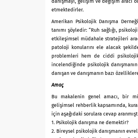
danışmayı, gelişim ve değişim aracı ol
etmektedirler.
Amerikan Psikolojik Danışma Derneği 
tanımı şöyledir: “Ruh sağlığı, psikoloji
etkileşimsel müdahale stratejileri arac
patoloji konularını ele alacak şeki
problemleri hem de ciddi psikoloji
incelendiğinde psikolojik danışmanın
danışan ve danışmanın bazı özelliklere
Amaç
Bu makalenin genel amacı, bir müd
gelişimsel rehberlik kapsamında, kur
için aşağıdaki sorulara cevap aranmıştı
1. Psikolojik danışma ne demektir?
2. Bireysel psikolojik danışmanın evrel