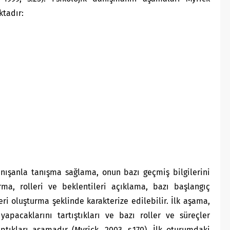
ktadır:
anışanla tanışma sağlama, onun bazı geçmiş bilgilerini
rma, rolleri ve beklentileri açıklama, bazı başlangıç
i oluşturma şeklinde karakterize edilebilir. İlk aşama,
apacaklarını tartıştıkları ve bazı roller ve süreçler
ptıkları aşamadır (Myrick, 2003, s.170). İlk oturumdaki