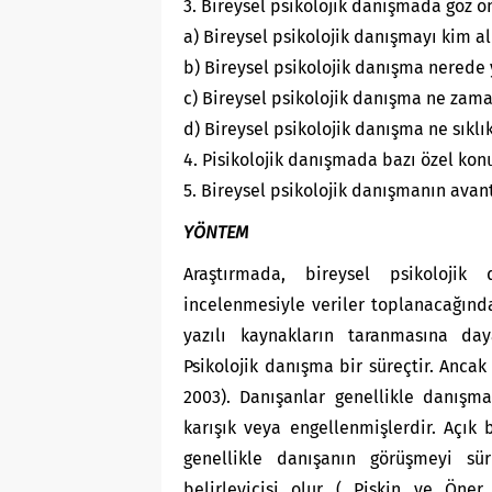
3. Bireysel psikolojik danışmada göz ö
a) Bireysel psikolojik danışmayı kim a
b) Bireysel psikolojik danışma nerede 
c) Bireysel psikolojik danışma ne zam
d) Bireysel psikolojik danışma ne sıklı
4. Pisikolojik danışmada bazı özel kon
5. Bireysel psikolojik danışmanın avanta
YÖNTEM
Araştırmada, bireysel psikolojik
incelenmesiyle veriler toplanacağında
yazılı kaynakların taranmasına day
Psikolojik danışma bir süreçtir. Ancak
2003). Danışanlar genellikle danışma
karışık veya engellenmişlerdir. Açık 
genellikle danışanın görüşmeyi s
belirleyicisi olur ( Pişkin ve Öner