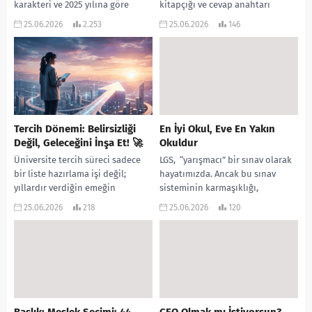
karakteri ve 2025 yılına göre
kitapçığı ve cevap anahtarı
yaşanan değişimler hakkında
üzerinden gerçekleştirdiğim
25.06.2026
2.253
25.06.2026
146
oldukça net, matematiksel bir...
Kazanım ve Soru Dağılım Analizi
aşağıdadır. 2026 Temel Matematik
testi,...
Tercih Dönemi: Belirsizliği
En İyi Okul, Eve En Yakın
Değil, Geleceğini İnşa Et! 🚀
Okuldur
Üniversite tercih süreci sadece
LGS, “yarışmacı” bir sınav olarak
bir liste hazırlama işi değil;
hayatımızda. Ancak bu sınav
yıllardır verdiğin emeğin
sisteminin karmaşıklığı,
karşılığını alacağın, hayatının en
velilerimiz üzerinde devasa bir
25.06.2026
218
25.06.2026
120
kritik “mimarlık” projesidir.
“öğrenilmiş kaygı” dalgası
Peki,...
yaratıyor. Oysa...