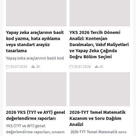
Yapay zeka araçlarının basit
YKS 2026 Tercih Dönemi
kod yazma, hata ayıklama
Analizi: Kontenjan
veya standart arayüz
Daralmaları, Vakıf Maliyetleri
tasarlama
ve Yapay Zeka Çağında
Doğru Bölüm Seçimi
Yapay zeka araçlarının basit kod
yazma, hata ayıklama veya
Yükseköğretim Kurumları Sınavı
29.07.2026
38
29.07.2026
40
standart arayüz tasarlama gibi
(YKS) 2026 tercih dönemi, hem
işleri saniyeler içinde hallettiği
YÖK’ün uygulamaya koyduğu
bir çağda; Bilgisayar...
radikal kontenjan politikaları
hem de küresel ölçekte yaşanan
yapay...
2026 YKS (TYT ve AYT) genel
2026-TYT Temel Matematik
değerlendirme raporları
Kazanım ve Soru Dağılım
Analizi
YKS (TYT ve AYT) genel
değerlendirme raporları, sınavın
2026-TYT Temel Matematik soru