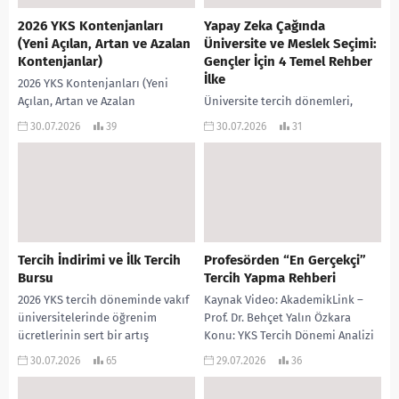
2026 YKS Kontenjanları
Yapay Zeka Çağında
(Yeni Açılan, Artan ve Azalan
Üniversite ve Meslek Seçimi:
Kontenjanlar)
Gençler İçin 4 Temel Rehber
İlke
2026 YKS Kontenjanları (Yeni
Açılan, Artan ve Azalan
Üniversite tercih dönemleri,
Kontenjanlar) ile ilgili öne çıkan
gençler ve aileleri için genellikle
30.07.2026
39
30.07.2026
31
veriler şu şekildedir (Salim
yüksek kaygı, belirsizlik ve kafa
Ünsal’ın analizlerine
karışıklığıyla doludur.
dayanmaktadır):...
Sıralamalar, taban puanlar ve
çevreden...
Tercih İndirimi ve İlk Tercih
Profesörden “En Gerçekçi”
Bursu
Tercih Yapma Rehberi
2026 YKS tercih döneminde vakıf
Kaynak Video: AkademikLink –
üniversitelerinde öğrenim
Prof. Dr. Behçet Yalın Özkara
ücretlerinin sert bir artış
Konu: YKS Tercih Dönemi Analizi
göstermesi (özellikle ücretli ve
ve Gerçekçi Üniversite/Bölüm
30.07.2026
65
29.07.2026
36
%50 indirimli kontenjanlarda
Seçim Stratejileri ...
milyonlu rakamların...