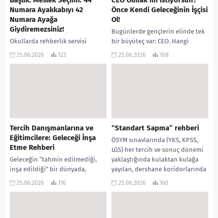
Başlık: Meslek Seçimi: 44
CEO Olmak mı İstiyorsun?
Numara Ayakkabıyı 42
Önce Kendi Geleceğinin İşçisi
Numara Ayağa
Ol!
Giydiremezsiniz!
Bugünlerde gençlerin elinde tek
Okullarda rehberlik servisi
bir büyüteç var: CEO. Hangi
demek, aslında bir “gelecek
bölüme gitsem CEO olurum?
25.06.2026
123
25.06.2026
108
atölyesi” demektir. Kapıdan giren
Hangi üniversiteyi bitirince
her öğrenci, henüz inşa etmediği
direkt genel müdür koltuğuna...
bir hayatın hayalini taşır....
Tercih Danışmanlarına ve
“Standart Sapma” rehberi
Eğitimcilere: Geleceği İnşa
ÖSYM sınavlarında (YKS, KPSS,
Etme Rehberi
LGS) her tercih ve sonuç dönemi
Geleceğin “tahmin edilmediği,
yaklaştığında kulaktan kulağa
inşa edildiği” bir dünyada,
yayılan, dershane koridorlarında
rehberlik ve tercih danışmanlığı
efsaneleşen o meşhur iddiayı...
25.06.2026
116
25.06.2026
160
sadece bir veri sıralama işi değil,
bir gönül ve...