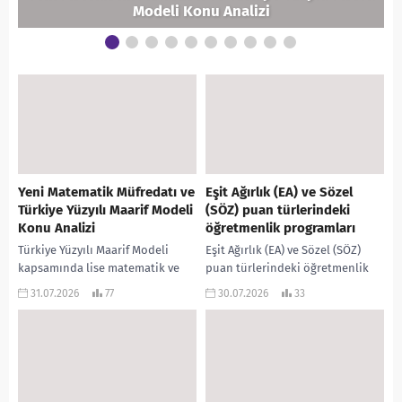
Modeli Konu Analizi
Yeni Matematik Müfredatı ve
Eşit Ağırlık (EA) ve Sözel
Türkiye Yüzyılı Maarif Modeli
(SÖZ) puan türlerindeki
Konu Analizi
öğretmenlik programları
Türkiye Yüzyılı Maarif Modeli
Eşit Ağırlık (EA) ve Sözel (SÖZ)
kapsamında lise matematik ve
puan türlerindeki öğretmenlik
geometri müfredatlarında
programlarına ait kontenjanlar
31.07.2026
77
30.07.2026
33
kapsamlı bir dönüşüme
ve kılavuzdaki değişimler
gidilmiştir. Yapılan değişiklikler
aşağıdaki gibidir: 1. Eşit Ağırlık...
neticesinde ezbere dayalı
formül...