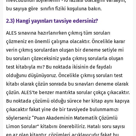
mevcudunun söylenenin +10 fazlası olacağını varsayın,
bu sayıya göre sınıfın fiziki koşuluna bakın.
2.3) Hangi yayınları tavsiye edersiniz?
ALES sınavına hazırlanırken çıkmış tüm soruları
çözmeniz en önemli çalışma olacaktır. Öncelikle karar
verin çıkmış sorulardan oluşan bir deneme setiyle mi
bu soruları çözeceksiniz yada çıkmış sorularla oluşan
test kitabıyla mı? Bu noktada ikisinin de faydalı
olduğunu düşünüyoruz. Öncelikle çıkmış soruları test
kitabı olarak çözün sonrada bu sınavları deneme olarak
çözün. ALES’te benzer mantıkta sorular çokça çıkacaktır.
Bu noktada çözümü olduğu sürece her kitap aynı kapıya
çıkacaktır fakat yine de bir tavsiyede bulunmamızı
söylerseniz “Puan Akademinin Matematik Çözümlü
Limon Sorular” kitabını önerebiliriz. Hatalı soru sayısı
en az olan kitaptır, çözümleri açıklayıcıdır fakat bu