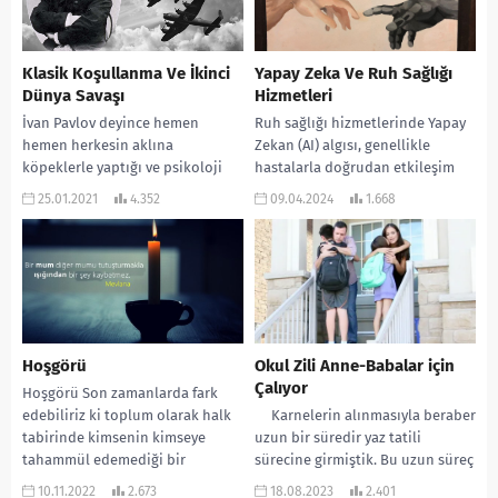
Klasik Koşullanma Ve İkinci
Yapay Zeka Ve Ruh Sağlığı
Dünya Savaşı
Hizmetleri
İvan Pavlov deyince hemen
Ruh sağlığı hizmetlerinde Yapay
hemen herkesin aklına
Zekan (AI) algısı, genellikle
köpeklerle yaptığı ve psikoloji
hastalarla doğrudan etkileşim
tarihine geçen o meşhur deney
olmaksızın, randevuların
25.01.2021
4.352
09.04.2024
1.668
gelir. Klasik koşullanma yoluyla...
planlanması veya faturalandırma
gibi arka planda bir...
Hoşgörü
Okul Zili Anne-Babalar için
Çalıyor
Hoşgörü Son zamanlarda fark
edebiliriz ki toplum olarak halk
Karnelerin alınmasıyla beraber
tabirinde kimsenin kimseye
uzun bir süredir yaz tatili
tahammül edemediği bir
sürecine girmiştik. Bu uzun süreç
noktada olduğumuzu
11 Eylül Pazartesi günü ilk...
10.11.2022
2.673
18.08.2023
2.401