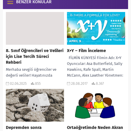
BENZER KONULAR
8. Sınıf Öğrencileri ve Velileri
X+Y – Film İnceleme
için Lise Tercih Süreci
FİLMİN KÜNYESİ Filmin Adı: X+Y
Rehberi
Oyuncular: Asa Butterfield, Sally
Merhaba sevgili öğrenciler ve
Hawkins, Rafe Spall, Martin
değerli veliler! Hayatınızda
McCann, Alex Lawther Yönetmen:
önemli bir dönüm
Morgan Matthews...
02.06.2025
855
28.08.2017
8.367
noktasındasınız. Doğru lise
seçimi, geleceğinizi
şekillendirecek en kritik
adımlardan biri....
Depremden sonra
Ortaöğretimde Neden Akran