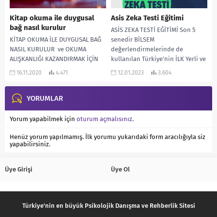
Kitap okuma ile duygusal
Asis Zeka Testi Eğitimi
bağ nasıl kurulur
ASİS ZEKA TESTİ EĞİTİMİ Son 5
KİTAP OKUMA İLE DUYGUSAL BAĞ
senedir BİLSEM
NASIL KURULUR ve OKUMA
değerlendirmelerinde de
ALIŞKANLIĞI KAZANDIRMAK İÇİN
kullanılan Türkiye’nin İLK Yerli ve
ÖNERİLER VE OYUNLAR “Sesini
Milli Zeka Testi ASİS ZEKA...
16.11.2020
4.471
12.01.2023
3.604
değil sözünü yükseltmeli
insan.”...
YORUMLAR
Yorum yapabilmek için
oturum açmalısınız
.
Henüz yorum yapılmamış. İlk yorumu yukarıdaki form aracılığıyla siz
yapabilirsiniz.
Üye Girişi
Üye Ol
Türkiye'nin en büyük Psikolojik Danışma ve Rehberlik Sitesi