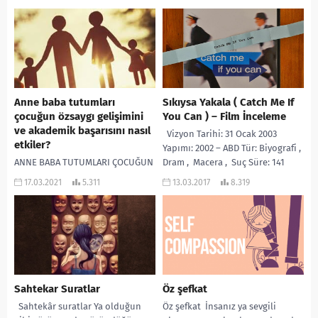
gözlemleyebiliriz. Ülke sınırları...
Anne baba tutumları
Sıkıysa Yakala ( Catch Me If
çocuğun özsaygı gelişimini
You Can ) – Film İnceleme
ve akademik başarısını nasıl
Vizyon Tarihi: 31 Ocak 2003
etkiler?
Yapımı: 2002 – ABD Tür: Biyografi ,
ANNE BABA TUTUMLARI ÇOCUĞUN
Dram , Macera , Suç Süre: 141
ÖZSAYGI GELİŞİMİNİ VE AKADEMİK
Dak. Yönetmen: Steven Spielberg
17.03.2021
5.311
13.03.2017
8.319
BAŞARISINI NASIL ETKİLER? Anne
Oyuncular: Leonardo...
babalar sağlıklı kişiliğe sahip
çocuklar yetiştirmek ister. Peki...
Sahtekar Suratlar
Öz şefkat
Sahtekâr suratlar Ya olduğun
Öz şefkat İnsanız ya sevgili