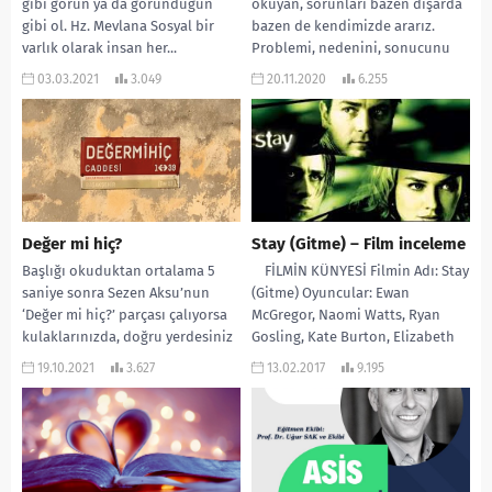
gibi görün ya da göründüğün
okuyan, sorunları bazen dışarda
gibi ol. Hz. Mevlana Sosyal bir
bazen de kendimizde ararız.
varlık olarak insan her...
Problemi, nedenini, sonucunu
kendine bağlayan insanlardan
03.03.2021
3.049
20.11.2020
6.255
bahsedeceğim...
Değer mi hiç?
Stay (Gitme) – Film inceleme
Başlığı okuduktan ortalama 5
FİLMİN KÜNYESİ Filmin Adı: Stay
saniye sonra Sezen Aksu’nun
(Gitme) Oyuncular: Ewan
‘Değer mi hiç?’ parçası çalıyorsa
McGregor, Naomi Watts, Ryan
kulaklarınızda, doğru yerdesiniz
Gosling, Kate Burton, Elizabeth
🙂 Bir işi yaptığınızda...
Reaser Yönetmen:...
19.10.2021
3.627
13.02.2017
9.195