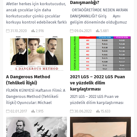
Danışmanlığı?
Afetler herkes için korkutucudur,
ancak çocuklar için daha
ORTAÖĞRETİMDE NEDEN AKRAN
korkutucudur çünkü çocuklar
DANIŞMANLIĞI? Giriş Aynı
korkuyu kontrol edebilecek farklı
gelişim döneminde olduğumuz
ve çeşitli teknikleri henüz
kişiler akranlarımızdır. Birlikte
31.10.2020
2.916
09.04.2021
5.681
öğrenmemişlerdir....
vakit geçirdiğimiz ve çoğu sosyal
etkinlikte...
A Dangerous Method
2021 LGS – 2022 LGS Puan
(Tehlikeli İlişki)
ve yüzdelik dilim
karşılaştırması
FİLMİN KÜNYESİ Haftanın Filmi: A
Dangerous Method (Tehlikeli
2021 LGS – 2022 LGS Puan ve
İlişki) Oyuncular: Michael
yüzdelik dilim karşılaştırması
Fassbender, Keira Knightley,
02.01.2017
7.915
30.06.2022
15.633
Viggo Mortensen, Vincent Cassel
Yönetmen: David...