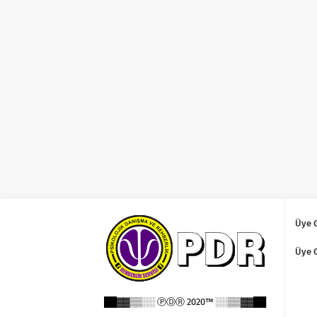
Üye G
Üye 
██▓▓▒▒░░ ⓅⒹⓇ 2020™ ░░▒▒▓▓██