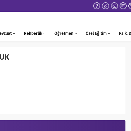
evzuat
Rehberlik
Öğretmen
Özel Eğitim
Psik.
LUK