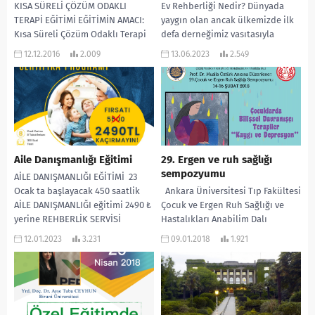
KISA SÜRELİ ÇÖZÜM ODAKLI
Ev Rehberliği Nedir? Dünyada
TERAPİ EĞİTİMİ EĞİTİMİN AMACI:
yaygın olan ancak ülkemizde ilk
Kısa Süreli Çözüm Odaklı Terapi
defa derneğimiz vasıtasıyla
ilke ve teknikleri konusunda
konuşulmaya başlanan Ev Okulu
12.12.2016
2.009
13.06.2023
2.549
yeterlilik ve uygulamada...
sistemleri gelecekte ülkemizin
gündeminde...
Aile Danışmanlığı Eğitimi
29. Ergen ve ruh sağlığı
sempozyumu
AİLE DANIŞMANLIĞI EĞİTİMİ 23
Ocak ta başlayacak 450 saatlik
Ankara Üniversitesi Tıp Fakültesi
AİLE DANIŞMANLIĞI eğitimi 2490 ₺
Çocuk ve Ergen Ruh Sağlığı ve
yerine REHBERLİK SERVİSİ
Hastalıkları Anabilim Dalı
sayfasına özel % 25...
tarafından 14-16 Şubat 2018
12.01.2023
3.231
09.01.2018
1.921
tarihleri arasında...