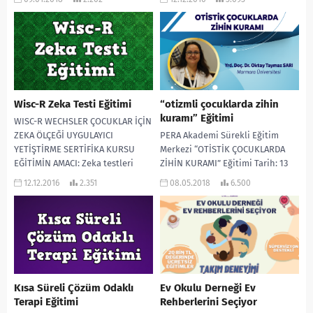
Çocuklukta Müdahale Derneği
kapsamında çocuk
(EÇOMDER), Hasan Kalyoncu
değerlendirme testlerini,
Üniversitesi ve TED
ölçeklerini, envanterlerini
Üniversitesi’nin...
uygulamada ve
değerlendirmede...
Wisc-R Zeka Testi Eğitimi
“otizmli çocuklarda zihin
kuramı” Eğitimi
WISC-R WECHSLER ÇOCUKLAR İÇİN
ZEKA ÖLÇEĞİ UYGULAYICI
PERA Akademi Sürekli Eğitim
YETİŞTİRME SERTİFİKA KURSU
Merkezi “OTİSTİK ÇOCUKLARDA
EĞİTİMİN AMACI: Zeka testleri
ZİHİN KURAMI” Eğitimi Tarih: 13
paketi kapsamında WISC-R zeka
Mayıs 2018 Ücret: 175 TL’dir. Ön
12.12.2016
2.351
08.05.2018
6.500
testi uygulamada,...
kayıt ilgili...
Kısa Süreli Çözüm Odaklı
Ev Okulu Derneği Ev
Terapi Eğitimi
Rehberlerini Seçiyor