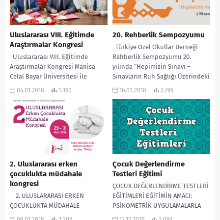
Uluslararası VIII. Eğitimde
20. Rehberlik Sempozyumu
Araştırmalar Kongresi
Türkiye Özel Okullar Derneği
Uluslararası VIII. Eğitimde
Rehberlik Sempozyumu 20.
Araştırmalar Kongresi Manisa
yılında “Hepimizin Sınavı –
Celal Bayar Üniversitesi ile
Sınavların Ruh Sağlığı Üzerindeki
Uluslararası Eğitim
Etkileri” temasıyla
04.01.2018
1.360
16.03.2018
2.795
Araştırmacıları Derneği (ULEAD)
katılımcılarıyla buluşuyor....
arasında “Uluslararası VIII.
Eğitimde...
2. Uluslararası erken
Çocuk Değerlendirme
çocuklukta müdahale
Testleri Eğitimi
kongresi
ÇOCUK DEĞERLENDİRME TESTLERİ
2. ULUSLARARASI ERKEN
EĞİTİMLERİ EĞİTİMİN AMACI:
ÇOCUKLUKTA MÜDAHALE
PSİKOMETRİK UYGULAMALARLA
KONGRESİ Türkiye Erken
ÇOCUK DEĞERLENDİRME PAKETİ
09.01.2018
2.202
12.12.2016
3.093