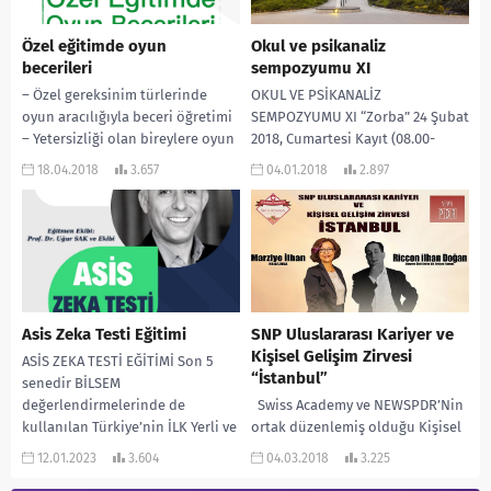
Özel eğitimde oyun
Okul ve psikanaliz
becerileri
sempozyumu XI
– Özel gereksinim türlerinde
OKUL VE PSİKANALİZ
oyun aracılığıyla beceri öğretimi
SEMPOZYUMU XI “Zorba” 24 Şubat
– Yetersizliği olan bireylere oyun
2018, Cumartesi Kayıt (08.00-
becerilerinin öğretimi – Oyun
08.30) Açılış Konuşmaları (08.30-
18.04.2018
3.657
04.01.2018
2.897
materyallerinin özel
09.00) I.Oturum (09.00-10.30)
gereksinimli...
“Otorite, Otoriterlik, Zorbalık”...
Asis Zeka Testi Eğitimi
SNP Uluslararası Kariyer ve
Kişisel Gelişim Zirvesi
ASİS ZEKA TESTİ EĞİTİMİ Son 5
“İstanbul”
senedir BİLSEM
değerlendirmelerinde de
Swiss Academy ve NEWSPDR’Nin
kullanılan Türkiye’nin İLK Yerli ve
ortak düzenlemiş olduğu Kişisel
Milli Zeka Testi ASİS ZEKA...
Gelişim ve Kariyer Konusunda
12.01.2023
3.604
04.03.2018
3.225
Kendini Geliştirmek İsteyenler