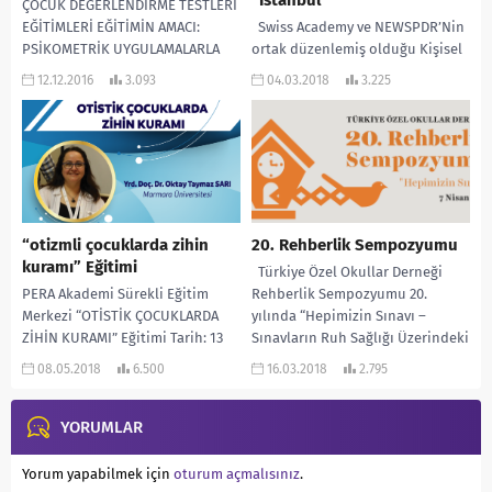
ÇOCUK DEĞERLENDİRME TESTLERİ
EĞİTİMLERİ EĞİTİMİN AMACI:
Swiss Academy ve NEWSPDR’Nin
PSİKOMETRİK UYGULAMALARLA
ortak düzenlemiş olduğu Kişisel
ÇOCUK DEĞERLENDİRME PAKETİ
Gelişim ve Kariyer Konusunda
12.12.2016
3.093
04.03.2018
3.225
kapsamında çocuk
Kendini Geliştirmek İsteyenler
değerlendirme testlerini,
Swi 2 Profesyonel Eğitmen....
ölçeklerini, envanterlerini
uygulamada ve
değerlendirmede...
“otizmli çocuklarda zihin
20. Rehberlik Sempozyumu
kuramı” Eğitimi
Türkiye Özel Okullar Derneği
PERA Akademi Sürekli Eğitim
Rehberlik Sempozyumu 20.
Merkezi “OTİSTİK ÇOCUKLARDA
yılında “Hepimizin Sınavı –
ZİHİN KURAMI” Eğitimi Tarih: 13
Sınavların Ruh Sağlığı Üzerindeki
Mayıs 2018 Ücret: 175 TL’dir. Ön
Etkileri” temasıyla
08.05.2018
6.500
16.03.2018
2.795
kayıt ilgili...
katılımcılarıyla buluşuyor....
YORUMLAR
Yorum yapabilmek için
oturum açmalısınız
.