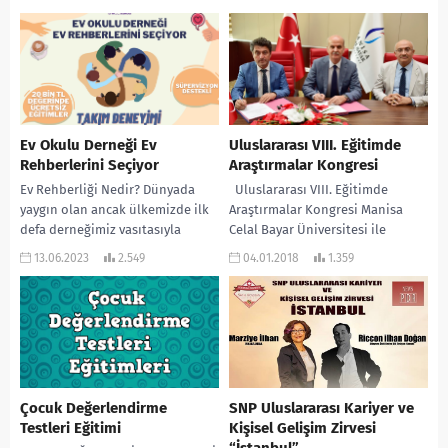
Ev Okulu Derneği Ev
Uluslararası VIII. Eğitimde
Rehberlerini Seçiyor
Araştırmalar Kongresi
Ev Rehberliği Nedir? Dünyada
Uluslararası VIII. Eğitimde
yaygın olan ancak ülkemizde ilk
Araştırmalar Kongresi Manisa
defa derneğimiz vasıtasıyla
Celal Bayar Üniversitesi ile
konuşulmaya başlanan Ev Okulu
Uluslararası Eğitim
13.06.2023
2.549
04.01.2018
1.359
sistemleri gelecekte ülkemizin
Araştırmacıları Derneği (ULEAD)
gündeminde...
arasında “Uluslararası VIII.
Eğitimde...
Çocuk Değerlendirme
SNP Uluslararası Kariyer ve
Testleri Eğitimi
Kişisel Gelişim Zirvesi
“İstanbul”