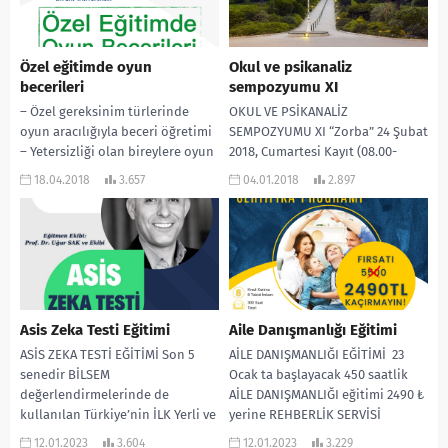
Özel eğitimde oyun
Okul ve psikanaliz
becerileri
sempozyumu XI
– Özel gereksinim türlerinde
OKUL VE PSİKANALİZ
oyun aracılığıyla beceri öğretimi
SEMPOZYUMU XI “Zorba” 24 Şubat
– Yetersizliği olan bireylere oyun
2018, Cumartesi Kayıt (08.00-
becerilerinin öğretimi – Oyun
08.30) Açılış Konuşmaları (08.30-
18.04.2018
3.657
04.01.2018
2.897
materyallerinin özel
09.00) I.Oturum (09.00-10.30)
gereksinimli...
“Otorite, Otoriterlik, Zorbalık”...
Asis Zeka Testi Eğitimi
Aile Danışmanlığı Eğitimi
ASİS ZEKA TESTİ EĞİTİMİ Son 5
AİLE DANIŞMANLIĞI EĞİTİMİ 23
senedir BİLSEM
Ocak ta başlayacak 450 saatlik
değerlendirmelerinde de
AİLE DANIŞMANLIĞI eğitimi 2490 ₺
kullanılan Türkiye’nin İLK Yerli ve
yerine REHBERLİK SERVİSİ
Milli Zeka Testi ASİS ZEKA...
sayfasına özel % 25...
12.01.2023
3.604
12.01.2023
3.229