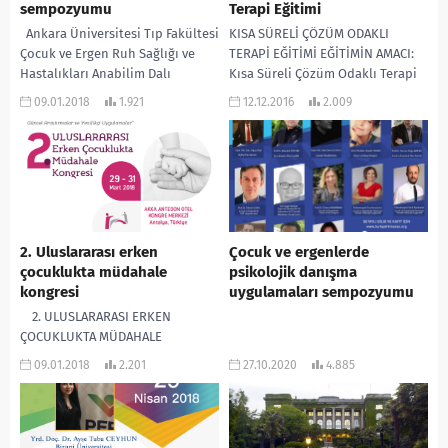
sempozyumu
Terapi Eğitimi
Ankara Üniversitesi Tıp Fakültesi
KISA SÜRELİ ÇÖZÜM ODAKLI
Çocuk ve Ergen Ruh Sağlığı ve
TERAPİ EĞİTİMİ EĞİTİMİN AMACI:
Hastalıkları Anabilim Dalı
Kısa Süreli Çözüm Odaklı Terapi
tarafından 14-16 Şubat 2018
ilke ve teknikleri konusunda
09.01.2018
1.921
12.12.2016
2.009
tarihleri arasında...
yeterlilik ve uygulamada...
2. Uluslararası erken
Çocuk ve ergenlerde
çocuklukta müdahale
psikolojik danışma
kongresi
uygulamaları sempozyumu
2. ULUSLARARASI ERKEN
ÇOCUKLUKTA MÜDAHALE
KONGRESİ Türkiye Erken
09.01.2018
2.201
27.10.2020
4.885
Çocuklukta Müdahale Derneği
(EÇOMDER), Hasan Kalyoncu
Üniversitesi ve TED
Üniversitesi’nin...