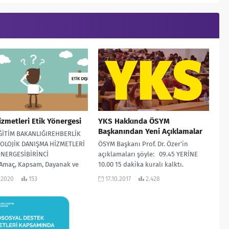
zmetleri Etik Yönergesi
YKS Hakkında ÖSYM
Başkanından Yeni Açıklamalar
EĞİTİM BAKANLIĞIREHBERLİK
KOLOJİK DANIŞMA HİZMETLERİ
ÖSYM Başkanı Prof. Dr. Özer’in
ÖNERGESİBİRİNCİ
açıklamaları şöyle: 09.45 YERİNE
maç, Kapsam, Dayanak ve
10.00 15 dakika kuralı kalktı.
arAmaç ve kapsamMADDE 1 –
Adaylarımız 10.00’dan itibaren
.2020
153
17.10.2017
2.428
önergenin...
sınava giremeyecek....