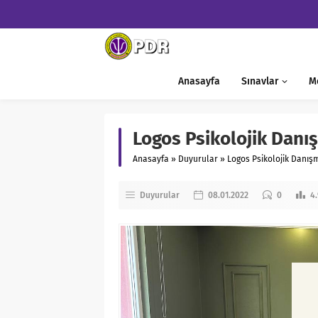
Anasayfa
Sınavlar
M
Logos Psikolojik Dan
Anasayfa
»
Duyurular
»
Logos Psikolojik Danı
Duyurular
08.01.2022
0
4