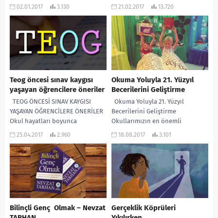
sadece üniversiteye gitmek değil,
içinde olan ve halen lisans
02.01.2017
3.130
21.02.2017
13.720
bitince is bulabilmek...
eğitimini sürdürüp de gelecek
kaygısı içerisinde yaşamına...
Teog öncesi sınav kaygısı
Okuma Yoluyla 21. Yüzyıl
yaşayan öğrencilere öneriler
Becerilerini Geliştirme
TEOG ÖNCESİ SINAV KAYGISI
Okuma Yoluyla 21. Yüzyıl
YAŞAYAN ÖĞRENCİLERE ÖNERİLER
Becerilerini Geliştirme
Okul hayatları boyunca
Okullarımızın en önemli
edindikleri akademik bilgi ve
rolünden biri, öğrencilerimizin
25.04.2017
2.960
18.08.2017
3.101
becerilerin “sınav yöntemi” ile
21. Yüzyıl becerilerini
değerlendirilmesine...
geliştirmesidir Pekiyi nedir bu...
Bilinçli Genç Olmak – Nevzat
Gerçeklik Köprüleri
TARHAN
Yıkılırken…