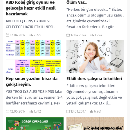
ABD Kolej giriş oyunu ve
Ölüm Var…
geleceğe hazır etkili nesil
“Herkes bir gün ölecek… ” Bizler,
hazırlamak
ancak ölümlü olduğumuzu kabul
ABD KOLEJ GIRIŞ OYUNU VE
ettiğimizde çevremizdeki
GELECEĞE HAZIR ETKILI NESIL
fırsatları fark ederiz. Bir gün
HAZIRLAMAK Bu yazının amacı
öleceğinizi kabul ettiğinizde...
12.04.2017
2.279
17.04.2024
1.224
okul liderleri, psikolojik
danışmanları, eğitimciler, aileler
ve...
Hep sınav yazdım biraz da
Etkili ders çalışma teknikleri
çekiştireyim.
Etkili ders çalışma teknikleri
YGS TEOG LYS ALES YDS KPSS falan
Öğrenmede iyi sonuç almanın
derken bir sürü sınav, resmen 3-4
yolu, çok çalışmak değil etkin ve
harfliler etrafımızı çevirmiş. Peki
yeterli çalışmaktır. Etkili...
hedef nedir? Neden...
12.05.2017
1.742
13.01.2017
6.961