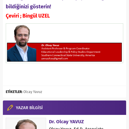
bildiğinizi gösterin!
Çeviri ; Bingül UZEL
ETİKETLER:
Olcay Yavuz
YAZAR BİLGİSİ
Dr. Olcay YAVUZ
Olcay Yavuz, Ed.D. Associate