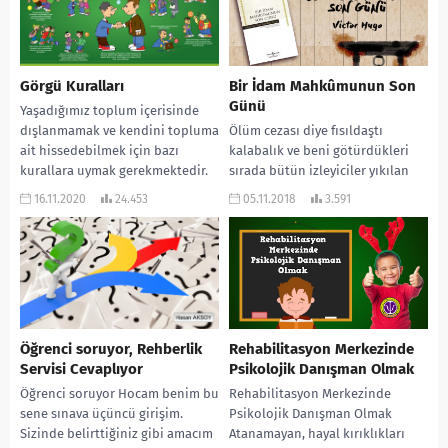
Görgü Kuralları
Bir İdam Mahkûmunun Son
Günü
Yaşadığımız toplum içerisinde
dışlanmamak ve kendini topluma
Ölüm cezası diye fısıldaştı
ait hissedebilmek için bazı
kalabalık ve beni götürdükleri
kurallara uymak gerekmektedir.
sırada bütün izleyiciler yıkılan
Bu kurallar genelde görgü
bir binanın gümbürtüsüyle bana
16.11.2020
24.453
05.11.2018
3.591
kuralları olarak...
doğru yaklaştı. Kendinden
geçmiş...
Öğrenci soruyor, Rehberlik
Rehabilitasyon Merkezinde
Servisi Cevaplıyor
Psikolojik Danışman Olmak
Öğrenci soruyor Hocam benim bu
Rehabilitasyon Merkezinde
sene sınava üçüncü girişim.
Psikolojik Danışman Olmak
Sizinde belirttiğiniz gibi amacım
Atanamayan, hayal kırıklıkları