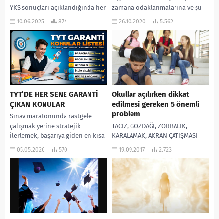
YKS sonuçları açıklandığında her
zamana odaklanmalarına ve şu
öğrencinin ve velinin kalbini bir
anda yaşamlarında gerçekte
10.06.2025
874
26.10.2020
5.562
heyecan dalgası kaplar. Gözler
neler olup...
önce puanlara, sonra da o
meşhur başarı...
TYT’DE HER SENE GARANTİ
Okullar açılırken dikkat
ÇIKAN KONULAR
edilmesi gereken 5 önemli
problem
Sınav maratonunda rastgele
çalışmak yerine stratejik
TACIZ, GÖZDAĞI, ZORBALIK,
ilerlemek, başarıya giden en kısa
KARALAMAK, AKRAN ÇATIŞMASI
yoldur. Zamanın daraldığı bu
GIBI SORUNLARI ANLAMAK VE BAŞ
05.05.2026
570
19.09.2017
2.723
dönemde, TYT’nin her dersinden
ETMEK… Milyonlarca öğrenci,
neredeyse...
ebeveyn, öğretmen ve idareci
yeni bir...