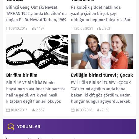
Bilinçli Genç Olmak/Nevzat
Psikolojik şiddet hakkında
TARHAN 1952 yılında Merzifon’ da
yazılıp çizilen birçok şey
doğan Pr. Dr. Nevzat Tarhan, 1969
olduğunu hepimiz biliyoruz. Son
yılında Kuleli Askeri Lisesi’ ni
zamanlarda ise karşımıza yepyeni
09.10.2018
4.197
30.09.2021
2.263
bitirdi...
bir kavram çıktı… Zihinsel
istismarın...
Bir film bir ilim
Evliliğin birinci türevi ; Çocuk
BİR FİLM VE BİR İLİM Filmler
EVLİLİĞİN BİRİNCİ TÜREVİ: ÇOCUK
hayatımızın ayrılmaz bir parçası
“Gözlerimi açtığım anda bana
haline geldi. Artık yeni nesil
bakan iki çift göz gördüm. Kadın
kitapları değil filmleri okuyor.
hüngür hüngür ağlıyordu, erkek
Kitaplarda...
de sürekli...
16.02.2017
2.552
16.03.2018
2.160
YORUMLAR