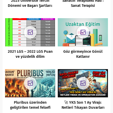
2025 Üniversite Tercih
Sanatın Terapideki Hâli :
Dönemi ve Başarı Şartları:
Sanat Terapisi
Kapsamlı Durum Analizi
2021 LGS – 2022 LGS Puan
Göz görmeyince Gönül
ve yüzdelik dilim
Katlanır
karşılaştırması
Pluribus üzerinden
🚀 YKS Son 1 Ay Virajı:
geliştirilen temel felsefi
Netleri Tıkayan Duvarları
tartışmalar
Yıkma ve Operasyon