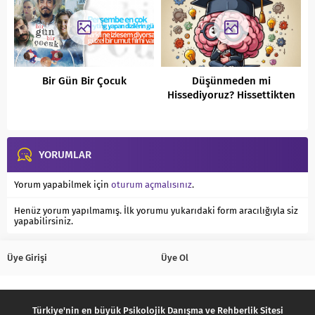
Bir Gün Bir Çocuk
Düşünmeden mi
Hissediyoruz? Hissettikten
Sonra mı Düşünüyoruz?
YORUMLAR
Yorum yapabilmek için
oturum açmalısınız
.
Henüz yorum yapılmamış. İlk yorumu yukarıdaki form aracılığıyla siz
yapabilirsiniz.
Üye Girişi
Üye Ol
Türkiye'nin en büyük Psikolojik Danışma ve Rehberlik Sitesi