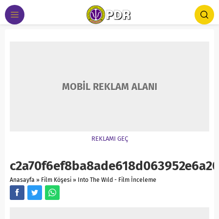
MOBİL REKLAM ALANI
REKLAMI GEÇ
c2a70f6ef8ba8ade618d063952e6a2
Anasayfa
»
Film Köşesi
»
Into The Wıld - Film İnceleme