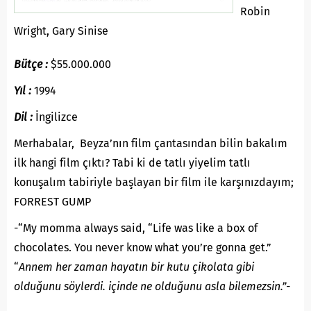
Robin
Wright, Gary Sinise
Bütçe :
$55.000.000
Yıl :
1994
Dil :
İngilizce
Merhabalar, Beyza’nın film çantasından bilin bakalım
ilk hangi film çıktı? Tabi ki de tatlı yiyelim tatlı
konuşalım tabiriyle başlayan bir film ile karşınızdayım;
FORREST GUMP
-“My momma always said, “Life was like a box of
chocolates. You never know what you’re gonna get.”
“
Annem her zaman hayatın bir kutu çikolata gibi
olduğunu söylerdi. içinde ne olduğunu asla bilemezsin.”-