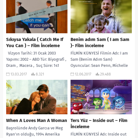
Sıkıysa Yakala ( Catch Me If
Benim adım Sam ( I am Sam
You Can ) – Film İnceleme
)- Film inceleme
Vizyon Tarihi: 31 Ocak 2003
FİLMİN KÜNYESİ Filmin Adı: I am
Yapımı: 2002 – ABD Tür: Biyografi ,
Sam (Benim Adım Sam)
Dram , Macera , Suç Süre: 141
Oyuncular: Sean Penn, Michelle
Dak. Yönetmen: Steven Spielberg
Pfeiffer, Dakota Fanning, Dianne
13.03.2017
8.321
12.06.2017
29.488
Oyuncular: Leonardo...
Wiest, Loretta...
When A Loves Man A Woman
Ters Yüz – Inside out – Film
İnceleme
Başrolünde Andy Garcıa ve Meg
Ryan’ın olduğu, 1994 Amerika
FİLMİN KÜNYESİ Adı: Inside out