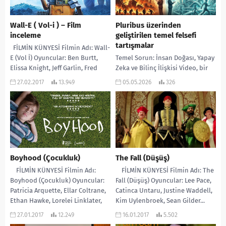
Wall-E ( Vol-i ) – Film
Pluribus üzerinden
inceleme
geliştirilen temel felsefi
tartışmalar
FİLMİN KÜNYESİ Filmin Adı: Wall-
E (Vol İ) Oyuncular: Ben Burtt,
Temel Sorun: İnsan Doğası, Yapay
Elissa Knight, Jeff Garlin, Fred
Zeka ve Bilinç İlişkisi Video, bir
Willard, John Ratzenberger
bilim kurgu dizisi olan
27.02.2017
13.949
05.05.2026
326
Yönetmen:...
“Pluribus”un (tüm insanların tek
bir...
Boyhood (Çocukluk)
The Fall (Düşüş)
FİLMİN KÜNYESİ Filmin Adı:
FİLMİN KÜNYESİ Filmin Adı: The
Boyhood (Çocukluk) Oyuncular:
Fall (Düşüş) Oyuncular: Lee Pace,
Patricia Arquette, Ellar Coltrane,
Catinca Untaru, Justine Waddell,
Ethan Hawke, Lorelei Linklater,
Kim Uylenbroek, Sean Gilder...
Libby Villari Yönetmen:...
27.01.2017
12.249
16.01.2017
5.502