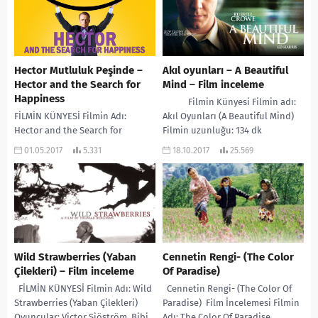
Hector Mutluluk Peşinde –
Akıl oyunları – A Beautiful
Hector and the Search for
Mind – Film inceleme
Happiness
Filmin Künyesi Filmin adı:
FİLMİN KÜNYESİ Filmin Adı:
Akıl Oyunları (A Beautiful Mind)
Hector and the Search for
Filmin uzunluğu: 134 dk
Happiness (Hector Mutluluk
Yönetmen:...
01.05.2017
5.331
18.10.2017
25.569
Peşinde) Oyuncular: Rosemund
Pike, Simon Pegg, Stellan
Skarsgard,...
Wild Strawberries (Yaban
Cennetin Rengi- (The Color
Çilekleri) – Film inceleme
Of Paradise)
FİLMİN KÜNYESİ Filmin Adı: Wild
Cennetin Rengi- (The Color Of
Strawberries (Yaban Çilekleri)
Paradise) Film İncelemesi Filmin
Oyuncular: Victor Sjöström, Bibi
Adı: The Color Of Paradise