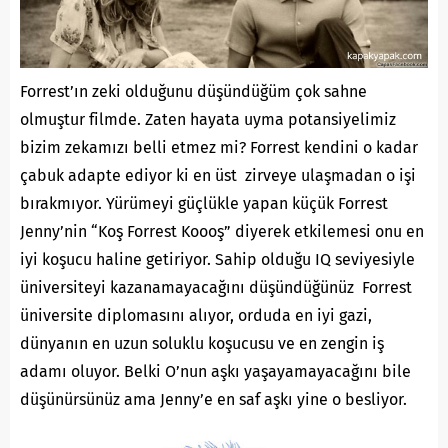
Forrest’ın zeki olduğunu düşündüğüm çok sahne
olmuştur filmde. Zaten hayata uyma potansiyelimiz
bizim zekamızı belli etmez mi? Forrest kendini o kadar
çabuk adapte ediyor ki en üst zirveye ulaşmadan o işi
bırakmıyor. Yürümeyi güçlükle yapan küçük Forrest
Jenny’nin “Koş Forrest Koooş” diyerek etkilemesi onu en
iyi koşucu haline getiriyor. Sahip olduğu IQ seviyesiyle
üniversiteyi kazanamayacağını düşündüğünüz Forrest
üniversite diplomasını alıyor, orduda en iyi gazi,
dünyanın en uzun soluklu koşucusu ve en zengin iş
adamı oluyor. Belki O’nun aşkı yaşayamayacağını bile
düşünürsünüz ama Jenny’e en saf aşkı yine o besliyor.