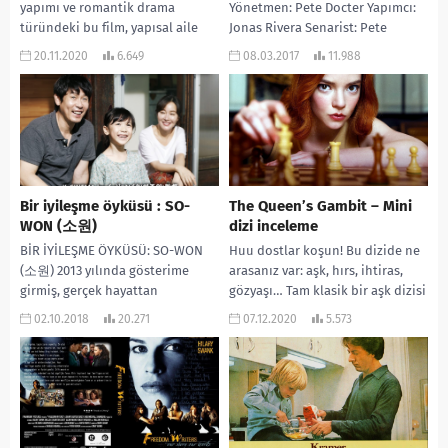
yapımı ve romantik drama
Yönetmen: Pete Docter Yapımcı:
türündeki bu film, yapısal aile
Jonas Rivera Senarist: Pete
terapisi açısından...
Docter, Meg LeFauve, Josh Cooley
20.11.2020
6.649
08.03.2017
11.988
Müzik: Michael...
Bir iyileşme öyküsü : SO-
The Queen’s Gambit – Mini
WON (소원)
dizi inceleme
BİR İYİLEŞME ÖYKÜSÜ: SO-WON
Huu dostlar koşun! Bu dizide ne
(소원) 2013 yılında gösterime
arasanız var: aşk, hırs, ihtiras,
girmiş, gerçek hayattan
gözyaşı… Tam klasik bir aşk dizisi
uyarlandığı bilinen bir dram filmi
diyeceksiniz ama bu...
02.10.2018
20.271
07.12.2020
5.573
“HOPE”. So-won 8 yaşında...