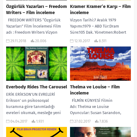
Özgürlük Yazarları – Freedom
Kramer Kramer’e Karşı – Film
Writers – Film inceleme
inceleme
FREEDOM WRİTERS “Özgürlük
Vizyon Tarihi:7 Aralık 1979
Yazarları” Film İncelemesi Film
Yapımı:1979 – ABD Tür:Dram
adı : Freedom Writers Vizyon
Süre:105 Dak. Yönetmen:Robert
Tarihi: 5 Ocak 2007 Yapımı: ABD
Benton Oyuncular:Dustin
29.11.2018
20.006
12.10.2017
8.511
Tür: Dram Yönetmen ve
Hoffman, Meryl Streep, Jane
Senaryo: Richard...
Alexander, JoBeth
Williams, Howard Duff
Senaryo:Robert Benton
Yapımcı:Stanley R. Jaffe...
Everbody Rides The Carousel
Thelma ve Louise – Film
inceleme
ERİK ERİKSON’UN EVRELERİ
Erikson’ un psikososyal
FİLMİN KÜNYESİ Filmin
kuramına göre tanımladığı
Adı: Thelma ve Louise
evreleri okumak, mesleğe yeni
Oyuncular: Susan Sarandon,
yeni adım atanlar için çok
Geena Davis, Harvey Keitel
04.04.2017
1.931
27.02.2017
7.836
anlamlı olmamaktadır....
Yönetmen: Ridley Scott Süre: 2
Saat 20 dakika...