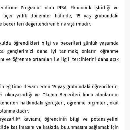
lendirme Programı” olan PISA, Ekonomik İşbirliği ve
n üçer yıllık dönemler hâlinde, 15 yaş grubundaki
e becerileri değerlendiren bir araştırmadır.
kulda öğrendikleri bilgi ve becerileri günlük yaşamda
ıca gençlerimizi daha iyi tanımak; onların öğrenme
nı ve öğrenme ortamları ile ilgili tercihlerini daha açık
ün eğitime devam eden 15 yaş grubundaki öğrencilerin;
ri okuryazarlığı ve Okuma Becerileri konu alanlarının
 kendileri hakkındaki görüşleri, öğrenme biçimleri, okul
toplanmaktadır.
ryazarlık” kavramı, öğrencinin bilgi ve potansiyelini
ekilde katılmasını ve katkıda bulunmasını sağlamak için