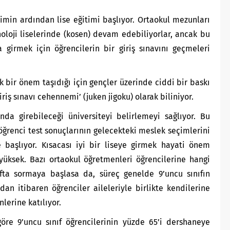
imin ardından lise eğitimi başlıyor. Ortaokul mezunları
oloji liselerinde (kosen) devam edebiliyorlar, ancak bu
 girmek için öğrencilerin bir giriş sınavını geçmeleri
k bir önem taşıdığı için gençler üzerinde ciddi bir baskı
iriş sınavı cehennemi’ (juken jigoku) olarak biliniyor.
nda girebileceği üniversiteyi belirlemeyi sağlıyor. Bu
öğrenci test sonuçlarının gelecekteki meslek seçimlerini
e başlıyor. Kısacası iyi bir liseye girmek hayati önem
yüksek. Bazı ortaokul öğretmenleri öğrencilerine hangi
nıfta sormaya başlasa da, süreç genelde 9’uncu sınıfın
dan itibaren öğrenciler aileleriyle birlikte kendilerine
lerine katılıyor.
göre 9’uncu sınıf öğrencilerinin yüzde 65’i dershaneye