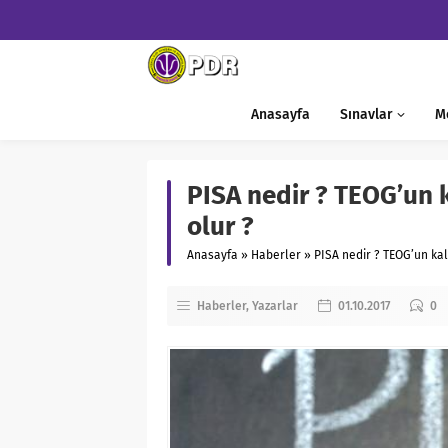
Anasayfa
Sınavlar
M
PISA nedir ? TEOG’un k
olur ?
Anasayfa
»
Haberler
»
PISA nedir ? TEOG’un kald
Haberler
Yazarlar
01.10.2017
0