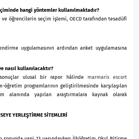
seçiminde hangi yöntemler kullanılmaktadır?
l ve öğrencilerin seçim işlemi, OECD tarafından tesadüfi
rlendirme uygulamasının ardından anket uygulamasına
e nasıl kullanılacaktır?
 sonuçlar ulusal bir rapor hâlinde
marmaris escort
-öğretim programlarının geliştirilmesinde karşılaşılan
tim alanında yapılan araştırmalara kaynak olarak
LİSEYE YERLEŞTİRME SİTEMLERİ
ıfın sonunda yani 13 yaşındayken İlköğretim Okul Bitirme