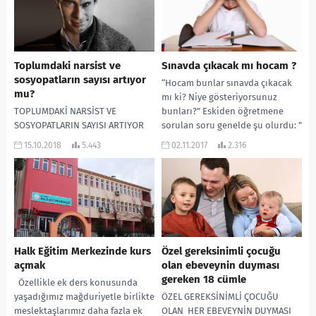
Toplumdaki narsist ve
Sınavda çıkacak mı hocam ?
sosyopatların sayısı artıyor
“Hocam bunlar sınavda çıkacak
mu?
mı ki? Niye gösteriyorsunuz
TOPLUMDAKİ NARSİST VE
bunları?” Eskiden öğretmene
SOSYOPATLARIN SAYISI ARTIYOR
sorulan soru genelde şu olurdu: ”
MU? Narsist ve sosyopatlara
Hocam bunlar hayatta...
15.10.2018
5.443
02.11.2017
2.316
birçok iş yerinde, ilişkilerde ve
suç mahallinde rastlamak
mümkündür. Kişilik...
Halk Eğitim Merkezinde kurs
Özel gereksinimli çocuğu
açmak
olan ebeveynin duyması
gereken 18 cümle
Özellikle ek ders konusunda
yaşadığımız mağduriyetle birlikte
ÖZEL GEREKSİNİMLİ ÇOCUĞU
meslektaşlarımız daha fazla ek
OLAN HER EBEVEYNİN DUYMASI