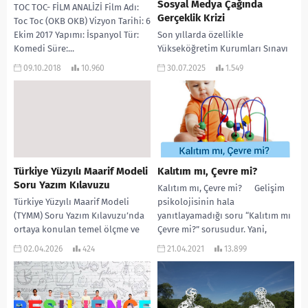
Sosyal Medya Çağında
TOC TOC- FİLM ANALİZİ Film Adı:
Gerçeklik Krizi
Toc Toc (OKB OKB) Vizyon Tarihi: 6
Ekim 2017 Yapımı: İspanyol Tür:
Son yıllarda özellikle
Komedi Süre:...
Yükseköğretim Kurumları Sınavı
(YKS) sonrasında sosyal medyada
09.10.2018
10.960
30.07.2025
1.549
sıkça karşılaştığımız sahte sonuç
belgeleri, yalnızca dijital bir
manipülasyon değil;...
Türkiye Yüzyılı Maarif Modeli
Kalıtım mı, Çevre mi?
Soru Yazım Kılavuzu
Kalıtım mı, Çevre mi? Gelişim
Türkiye Yüzyılı Maarif Modeli
psikolojisinin hala
(TYMM) Soru Yazım Kılavuzu’nda
yanıtlayamadığı soru “Kalıtım mı
ortaya konulan temel ölçme ve
Çevre mi?” sorusudur. Yani,
değerlendirme yaklaşımı, eğitim
“davranışın kaynağı doğuştan
02.04.2026
424
21.04.2021
13.899
sisteminin yalnızca bilgi
mıdır...
aktarımına...