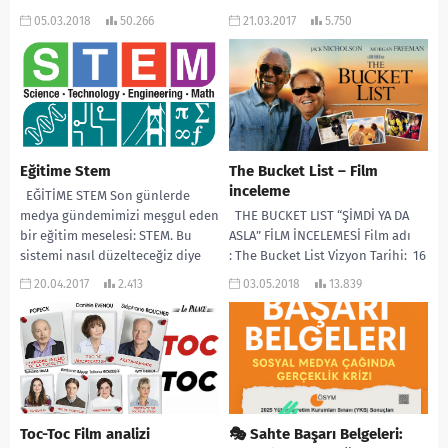
ders almak için bir arayış içine
GEREKEN 18 CÜMLE YALNIZ
05.03.2018
50.266
21.03.2017
5.750
girdiler(haklı olarak)....
DEĞİLSİN Çocuğunla tüm
özellikleri aynı olan başka bir
çocuk...
Eğitime Stem
The Bucket List – Film
inceleme
EĞİTİME STEM Son günlerde
medya gündemimizi meşgul eden
THE BUCKET LIST “ŞİMDİ YA DA
bir eğitim meselesi: STEM. Bu
ASLA” FİLM İNCELEMESİ Film adı
sistemi nasıl düzelteceğiz diye
: The Bucket List Vizyon Tarihi: 16
artık yediden...
Aralık 2007 Yapımı:...
20.04.2017
2.413
03.05.2018
13.839
Toc-Toc Film analizi
🎭 Sahte Başarı Belgeleri: