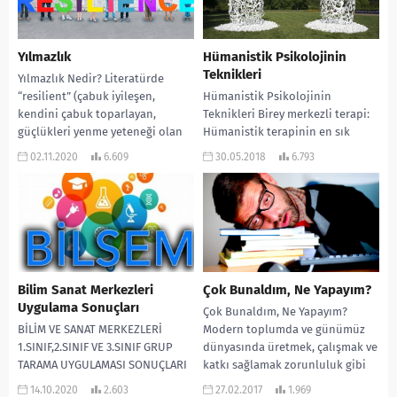
Yılmazlık
Hümanistik Psikolojinin
Teknikleri
Yılmazlık Nedir? Literatürde
“resilient” (çabuk iyileşen,
Hümanistik Psikolojinin
kendini çabuk toparlayan,
Teknikleri Birey merkezli terapi:
güçlükleri yenme yeteneği olan
Hümanistik terapinin en sık
kişi) terimi, bir kişilik özelliği
uygulanan biçmidir. Carl Rogers
02.11.2020
6.609
30.05.2018
6.793
olarak da...
tarafından oluşturulmuştur.
Danışma sürecinde fazlasıyla
transferans...
Bilim Sanat Merkezleri
Çok Bunaldım, Ne Yapayım?
Uygulama Sonuçları
Çok Bunaldım, Ne Yapayım?
BİLİM VE SANAT MERKEZLERİ
Modern toplumda ve günümüz
1.SINIF,2.SINIF VE 3.SINIF GRUP
dünyasında üretmek, çalışmak ve
TARAMA UYGULAMASI SONUÇLARI
katkı sağlamak zorunluluk gibi
(2020) SONUÇLARA ULAŞMAK İÇİN
gösterilmekle birlikte mutsuz
14.10.2020
2.603
27.02.2017
1.969