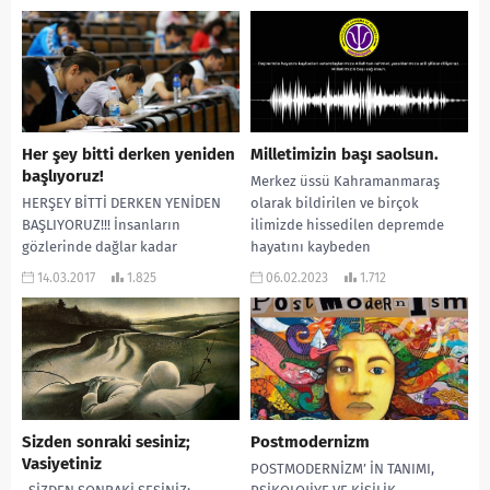
TIKLAYINIZ SONUÇ ÖĞREN
olmak,...
Her şey bitti derken yeniden
Milletimizin başı saolsun.
başlıyoruz!
Merkez üssü Kahramanmaraş
HERŞEY BİTTİ DERKEN YENİDEN
olarak bildirilen ve birçok
BAŞLIYORUZ!!! İnsanların
ilimizde hissedilen depremde
gözlerinde dağlar kadar
hayatını kaybeden
büyüttüğü ve hayatlarının
vatandaşlarımıza Allah’tan
14.03.2017
1.825
06.02.2023
1.712
merkezlerinde önemli bir yer
rahmet, yaralılarımıza acil şifalar
edinmiş YGS sınavını atlattık....
diliyoruz. Milletimizin...
Sizden sonraki sesiniz;
Postmodernizm
Vasiyetiniz
POSTMODERNİZM’ İN TANIMI,