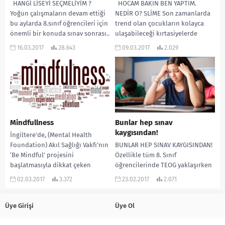
HANGİ LİSEYİ SEÇMELİYİM ?
HOCAM BAKIN BEN YAPTIM.
Yoğun çalışmaların devam ettiği
NEDİR O? SLİME Son zamanlarda
bu aylarda 8.sınıf öğrencileri için
trend olan çocukların kolayca
önemli bir konuda sınav sonrası..
ulaşabileceği kırtasiyelerde
Hangi...
satılan, hatta evde kendilerinin...
16.03.2017
28.643
09.03.2017
2.029
Mindfullness
Bunlar hep sınav
kaygısından!
İngiltere’de, (Mental Health
Foundation) Akıl Sağlığı Vakfı’nın
BUNLAR HEP SINAV KAYGISINDAN!
‘Be Mindful’ projesini
Özellikle tüm 8. Sınıf
başlatmasıyla dikkat çeken
öğrencilerinde TEOG yaklaşırken
Mindfullness yani ’bilinçli
ilk sınav için Ekim-Kasım ve son
02.03.2017
3.372
23.02.2017
2.071
farkındalık’ son zamanlarda
sınav için Mart-Nisan...
Türkye’de...
Üye Girişi
Üye Ol