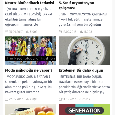
Neuro-Biofeedback tedavisi
5. Sınıf oryantasyon
çalışması
(NEURO-BIOFEEDBACK / SİNİR
GERİ BİLDİRİM TEDAVİSİ) Dikkat
5.SINIF ORYANTASYON ÇALIŞMASI
eksikliği tanısı almış bir
4+4+4 lük eğitim sistemimize
öğrencimin annesiyle
göre 5.sınıf yeni bir öğretim
görüşürken 10 seans aldıkları
kademesi İLKOKUL’un bitişi
25.09.2017
5.003
12.09.2017
11.008
Neuro-feedback tedavisinin...
ORTAOKUL’un başlangıcıdır. Her
yeni...
Moda psikoloğu ne yapar ?
Erteleme! Bir daha düşün
MODA PSİKOLOĞU NE YAPAR ?
ERTELEME! BİR DAHA DÜŞÜN
Ülkemizde pek duyulmayan bir
Havaların ısınmasıyla birlikte
alan moda psikoloğu? Gerçi bu
çocuklarda, öğrencilerde ve hatta
kavram güzel ülkemde
biz yetişkinlerde de hiçbir şey
yaygınlaşsa bu...
yapmak istememe, görev...
22.05.2017
4.893
11.05.2017
2.819