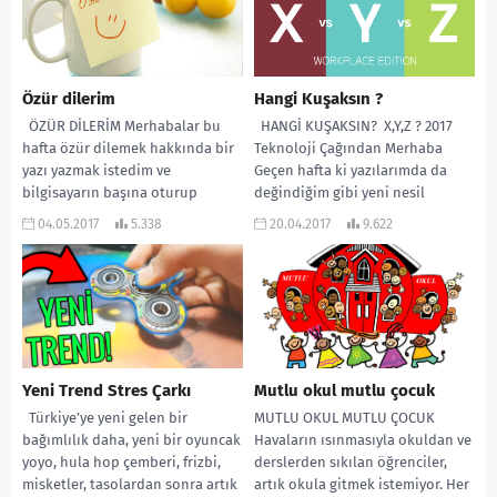
Özür dilerim
Hangi Kuşaksın ?
ÖZÜR DİLERİM Merhabalar bu
HANGİ KUŞAKSIN? X,Y,Z ? 2017
hafta özür dilemek hakkında bir
Teknoloji Çağından Merhaba
yazı yazmak istedim ve
Geçen hafta ki yazılarımda da
bilgisayarın başına oturup
değindiğim gibi yeni nesil
yazmaya başlayacakken aslında...
tamamen farklı...
04.05.2017
5.338
20.04.2017
9.622
Yeni Trend Stres Çarkı
Mutlu okul mutlu çocuk
Türkiye’ye yeni gelen bir
MUTLU OKUL MUTLU ÇOCUK
bağımlılık daha, yeni bir oyuncak
Havaların ısınmasıyla okuldan ve
yoyo, hula hop çemberi, frizbi,
derslerden sıkılan öğrenciler,
misketler, tasolardan sonra artık
artık okula gitmek istemiyor. Her