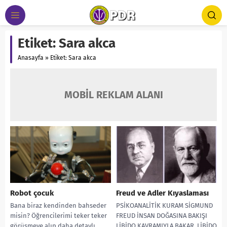
Etiket:
Sara akca
Anasayfa
»
Etiket: Sara akca
MOBİL REKLAM ALANI
Robot çocuk
Freud ve Adler Kıyaslaması
Bana biraz kendinden bahseder
PSİKOANALİTİK KURAM SİGMUND
misin? Öğrencilerimi teker teker
FREUD İNSAN DOĞASINA BAKIŞI
görüşmeye alıp daha detaylı
LİBİDO KAVRAMIYLA BAKAR. LİBİDO