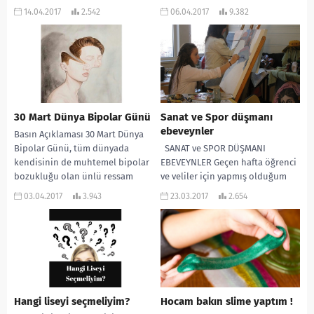
yeni...
yaş grubundan çocuk, okul...
14.04.2017
2.542
06.04.2017
9.382
30 Mart Dünya Bipolar Günü
Sanat ve Spor düşmanı
ebeveynler
Basın Açıklaması 30 Mart Dünya
Bipolar Günü, tüm dünyada
SANAT ve SPOR DÜŞMANI
kendisinin de muhtemel bipolar
EBEVEYNLER Geçen hafta öğrenci
bozukluğu olan ünlü ressam
ve veliler için yapmış olduğum
Vincent Van Gogh’un...
lise türleri hakkında ki
03.04.2017
3.943
23.03.2017
2.654
seminerim de...
Hangi liseyi seçmeliyim?
Hocam bakın slime yaptım !