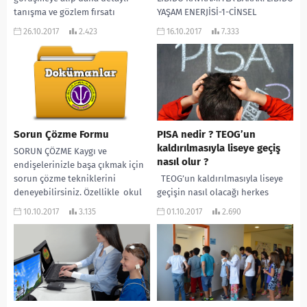
tanışma ve gözlem fırsatı
YAŞAM ENERJİSİ-1-CİNSEL
bulduğum bugünler de bana...
DÜRTÜLER İÇGÜDÜLER DOĞUŞTAN
26.10.2017
2.423
16.10.2017
7.333
GELEN DAVRANIŞLARIMIZ 2.TEMEL
DÜRTÜ...
Sorun Çözme Formu
PISA nedir ? TEOG’un
kaldırılmasıyla liseye geçiş
SORUN ÇÖZME Kaygı ve
nasıl olur ?
endişelerinizle başa çıkmak için
sorun çözme tekniklerini
TEOG’un kaldırılmasıyla liseye
deneyebilirsiniz. Özellikle okul
geçişin nasıl olacağı herkes
psikolojik danışmanı olan
tarafından merak ediliyor. PİSA
10.10.2017
3.135
01.10.2017
2.690
meslektaşlarım için iyi...
2015 listesinin en başarılı 10
ülkenin uyguladığı liseye...