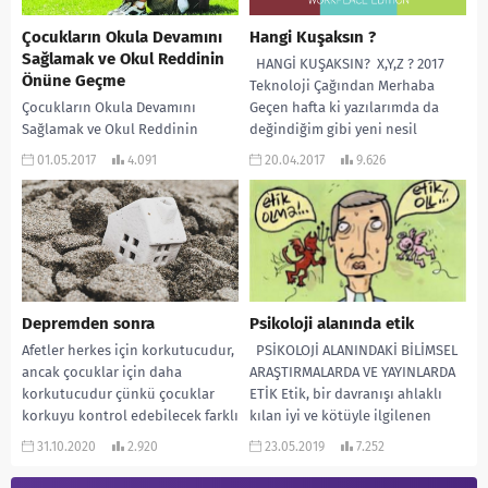
Çocukların Okula Devamını
Hangi Kuşaksın ?
Sağlamak ve Okul Reddinin
HANGİ KUŞAKSIN? X,Y,Z ? 2017
Önüne Geçme
Teknoloji Çağından Merhaba
Çocukların Okula Devamını
Geçen hafta ki yazılarımda da
Sağlamak ve Okul Reddinin
değindiğim gibi yeni nesil
Önüne Geçme Okul psikolojik
tamamen farklı...
01.05.2017
4.091
20.04.2017
9.626
danışmanı olarak, özellikle ikinci
dönemin sonuna doğru
çocukların okula...
Depremden sonra
Psikoloji alanında etik
Afetler herkes için korkutucudur,
PSİKOLOJİ ALANINDAKİ BİLİMSEL
ancak çocuklar için daha
ARAŞTIRMALARDA VE YAYINLARDA
korkutucudur çünkü çocuklar
ETİK Etik, bir davranışı ahlaklı
korkuyu kontrol edebilecek farklı
kılan iyi ve kötüyle ilgilenen
ve çeşitli teknikleri henüz
felsefi disiplin dalıdır....
31.10.2020
2.920
23.05.2019
7.252
öğrenmemişlerdir....