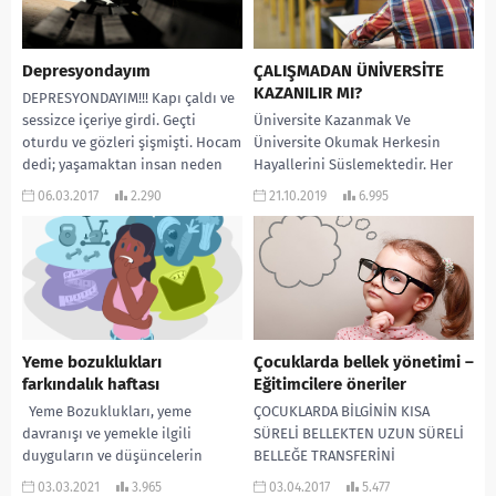
Depresyondayım
ÇALIŞMADAN ÜNİVERSİTE
KAZANILIR MI?
DEPRESYONDAYIM!!! Kapı çaldı ve
sessizce içeriye girdi. Geçti
Üniversite Kazanmak Ve
oturdu ve gözleri şişmişti. Hocam
Üniversite Okumak Herkesin
dedi; yaşamaktan insan neden
Hayallerini Süslemektedir. Her
zevk almaz? Durduk...
Sene Bunun İçin 2 Milyondan
06.03.2017
2.290
21.10.2019
6.995
fazla Bir Kitle Sınava Girerek Bu...
Yeme bozuklukları
Çocuklarda bellek yönetimi –
farkındalık haftası
Eğitimcilere öneriler
Yeme Bozuklukları, yeme
ÇOCUKLARDA BİLGİNİN KISA
davranışı ve yemekle ilgili
SÜRELİ BELLEKTEN UZUN SÜRELİ
duyguların ve düşüncelerin
BELLEĞE TRANSFERİNİ
bireye ciddi boyutlarda
KOLAYLAŞTIRMAYA YÖNELİK
03.03.2021
3.965
03.04.2017
5.477