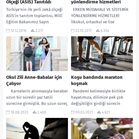
Ölçeği (ASİS) Tanıtıldı
yönlendirme hizmetleri
Türkiye’nin ilk yerli zekâ ölçeği
ERKEN MÜDAHALE VE SİSTEMİK
ASİS’in tanıtım toplantısı, Millî
YÖNLENDİRME HİZMETLERİ
Eğitim Bakanımız Sayın
İlkokul, ortaokul ve lise
İsmet YILMAZ’ın katılımıyla 8
öğrencileri arasında şiddet ve
12.12.2016
2.217
23.10.2017
6.334
Aralık 2016 tarihinde Adile
intihar vakaları gün geçtikçe
Sultan...
artmaktadır....
Okul Zili Anne-Babalar için
Koşu bandında maraton
Çalıyor
koşmak
Karnelerin alınmasıyla beraber
Pandemi kelimesiyle birlikte
uzun bir süredir yaz tatili
hayatımıza, dilimize pek çok
sürecine girmiştik. Bu uzun süreç
değişikliğin girdiği sürecin
11 Eylül Pazartesi günü ilk...
seneyi devriyesindeyiz. Tam bir
18.08.2023
2.408
09.03.2021
4.621
yıl geçti. Bu bir yıl...