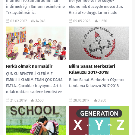
indirilen 10 Sunum Sunumları
her yerinde ve her sosyo-
indirmek için Sunum resimlerine
ekonomik düzeyde mevcuttur.
Tıklayabilirsiniz.
Gizli öfke duygularını ifade
etmenin kasıtlı ve maskeli bir
03.02.2017
14.948
09.05.2023
1.650
yoludur....
Farklı olmak normaldir
Bilim Sanat Merkezleri
Kılavuzu 2017-2018
ÇÜNKÜ BENZERLİKLERİMİZ
FARKLILIKLARIMIZDAN ÇOK DAHA
Bilim Sanat Merkezleri Öğrenci
FAZLA.. Çocuklar büyüyor… Artık
tanılama Kılavuzu 2017-2018
odak noktası sadece kendisi ve
kendi istedikleri değil…
21.02.2019
3.550
28.10.2017
3.260
Dünyanın kendisinin bir...