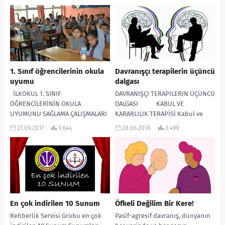
rahatsızlık vermesiyle ortaya
EĞİTİMCİLERE ÖNERİLER
çıkar. Diyet yapma davranışı,...
Belleğimize genellikle dikkat
etmeyiz. Bu çok yönlü...
1. Sınıf öğrencilerinin okula
Davranışçı terapilerin üçüncü
uyumu
dalgası
İLKOKUL 1. SINIF
DAVRANIŞÇI TERAPILERIN ÜÇÜNCÜ
ÖĞRENCİLERİNİN OKULA
DALGASI KABUL VE
UYUMUNU SAĞLAMA ÇALIŞMALARI
KARARLILIK TERAPİSİ Kabul ve
Öncelikle tüm eğitim camiasının
kararlılık terapisi davranışçı
27.09.2017
9.644
28.06.2018
3.499
yeni eğitim-öğretim yılı hayırlı
terapinin üçüncü kuşak dalgası
olsun. Çocuklarımız okula...
olarak...
En çok indirilen 10 Sunum
Öfkeli Değilim Bir Kere!
Rehberlik Servisi Grubu en çok
Pasif-agresif davranış, dünyanın