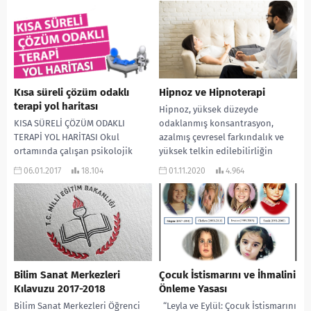
Kısa süreli çözüm odaklı
Hipnoz ve Hipnoterapi
terapi yol haritası
Hipnoz, yüksek düzeyde
KISA SÜRELİ ÇÖZÜM ODAKLI
odaklanmış konsantrasyon,
TERAPİ YOL HARİTASI Okul
azalmış çevresel farkındalık ve
ortamında çalışan psikolojik
yüksek telkin edilebilirliğin
danışmanlar için danışma
olduğu zihinsel bir durumdur.
06.01.2017
18.104
01.11.2020
4.964
süreçlerinde kısa sürede mesafe
Uzmanların böyle bir durumu...
kat etmek...
Bilim Sanat Merkezleri
Çocuk İstismarını ve İhmalini
Kılavuzu 2017-2018
Önleme Yasası
Bilim Sanat Merkezleri Öğrenci
“Leyla ve Eylül: Çocuk İstismarını