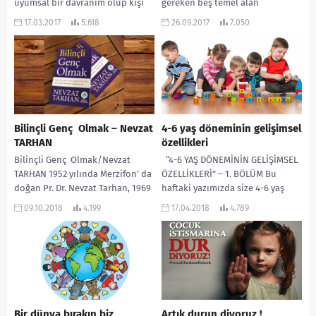
uyumsal bir davranım olup kişi
gereken beş temel alan
üzerinde aşırı derecede...
olduğunu düşünmekteyim. Bu
17.03.2017
5.618
26.09.2017
7.050
alanlar...
Bilinçli Genç Olmak – Nevzat
4-6 yaş döneminin gelişimsel
TARHAN
özellikleri
Bilinçli Genç Olmak/Nevzat
“4-6 YAŞ DÖNEMİNİN GELİŞİMSEL
TARHAN 1952 yılında Merzifon’ da
ÖZELLİKLERİ” – 1. BÖLÜM Bu
doğan Pr. Dr. Nevzat Tarhan, 1969
haftaki yazımızda size 4-6 yaş
yılında Kuleli Askeri Lisesi’ ni
döneminde olan çocukların
09.10.2018
4.199
17.04.2018
4.789
bitirdi...
temel gelişim...
Bir dünya bırakın biz
Artık durun diyoruz !