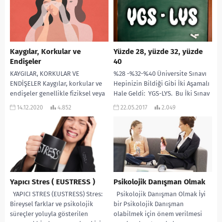
Kaygılar, Korkular ve
Yüzde 28, yüzde 32, yüzde
Endişeler
40
KAYGILAR, KORKULAR VE
%28 -%32-%40 Üniversite Sınavı
ENDİŞELER Kaygılar, korkular ve
Hepinizin Bildiği Gibi İki Aşamalı
endişeler genellikle fiziksel veya
Hale Geldi: YGS-LYS. Bu İki Sınav
zihinsel bir zarar vermez. Bizler
Da Bizi Üniversiteye Götüren
14.12.2020
4.852
22.05.2017
2.049
kaygılar hissedecek şekilde
Sınavlar....
evrimleştik,...
Yapıcı Stres ( EUSTRESS )
Psikolojik Danışman Olmak
YAPICI STRES (EUSTRESS) Stres:
Psikolojik Danışman Olmak İyi
Bireysel farklar ve psikolojik
bir Psikolojik Danışman
süreçler yoluyla gösterilen
olabilmek için önem verilmesi