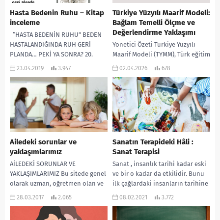
Hasta Bedenin Ruhu – Kitap
Türkiye Yüzyılı Maarif Modeli:
inceleme
Bağlam Temelli Ölçme ve
Değerlendirme Yaklaşımı
“HASTA BEDENİN RUHU” BEDEN
HASTALANDIĞINDA RUH GERİ
Yönetici Özeti Türkiye Yüzyılı
PLANDA… PEKİ YA SONRA? 20.
Maarif Modeli (TYMM), Türk eğitim
yüzyılda sağlık; fiziksel bir
sisteminde öğretim
23.04.2019
3.947
02.04.2026
678
rahatsızlık ya da...
programlarını bilgi odaklı klasik
yapıdan, beceri temelli bütüncül
bir...
Ailedeki sorunlar ve
Sanatın Terapideki Hâli :
yaklaşımlarımız
Sanat Terapisi
AİLEDEKİ SORUNLAR VE
Sanat , insanlık tarihi kadar eski
YAKLAŞIMLARIMIZ Bu sitede genel
ve bir o kadar da etkilidir. Bunu
olarak uzman, öğretmen olan ve
ilk çağlardaki insanların tarihine
mesleğini icra eden
baktığımızda çokça metafor...
28.03.2017
2.065
08.02.2021
3.772
meslektaşların yazılarını
okuyoruz. Ben ise...