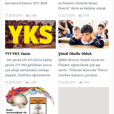
tanılama Kılavuzu 2017-2018
ve İhmalini Önleme Yasası
Önerisi” Anne ve babalar olarak
her sabah kalkıp çocuklarımızı
28.10.2017
3.260
12.11.2018
3.478
bol...
TYT-YKS Yazısı
Şimdi Okullu Olduk
Her yerde LYS-LYS ikilisi kalkıp
ŞİMDİ OKULLU OLDUK Güzel bir
yerine TYT-YKS geldikten sonra
filmden öğrenilecek çok şey
çok ateşli tartışmalar olmaya
vardır. “Yıldızlar Arasında” filmini
başladı. Özellikle öğretmenler
izlerken babanın çocuklar
arasında ve… Özellikle...
hakkında kullandığı şu cümle...
29.10.2017
4.283
24.05.2017
1.915