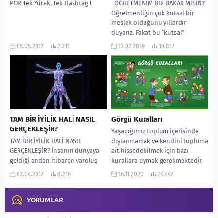
PDR Tek Yürek, Tek Hashtag !
ÖĞRETMENİM BİR BAKAR MISIN?
Öğretmenliğin çok kutsal bir
meslek olduğunu yıllardır
duyarız. Fakat bu “kutsal”
kavramının ne anlama geldiğini...
05.05.2017
2.211
12.02.2019
10.817
TAM BİR İYİLİK HALİ NASIL
Görgü Kuralları
GERÇEKLEŞİR?
Yaşadığımız toplum içerisinde
TAM BİR İYİLİK HALİ NASIL
dışlanmamak ve kendini topluma
GERÇEKLEŞİR? İnsanın dünyaya
ait hissedebilmek için bazı
geldiği andan itibaren varoluş
kurallara uymak gerekmektedir.
mücadelesi başlar.
Bu kurallar genelde görgü
03.04.2017
8.216
16.11.2020
24.447
Potansiyelinde bulundurduğu
kuralları olarak...
özelliklerinin dengesini
koruması gerekir....
YORUMLAR