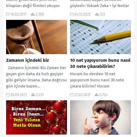
kitapları değil filmleri okuyor.
şöyledir: Yüksek Zeka + İyi Notlar
Kitaplarda...
= Hayat Boyu Mutluluk. Bir
16.02.2017
2.550
04.12.2025
723
psikolojik danışman...
Zamanın içindeki biz
10 net yapıyorum bunu nasıl
30 nete çıkarabilirim?
Zamanın İçindeki Biz Zaman her
geçen gün daha da hızlı geçiyor
Hocam bu dersten 10 net
gibi geliyor insana. Daha doğrusu
yapıyorum bunu nasıl 30 nete
gün içinde bazen...
çıkara bilirim? Hocam
matematikten 2-3 net yapıyorum
26.09.2017
3.231
27.02.2017
5.724
benim istediğim bölüm...