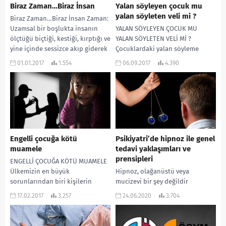
Biraz Zaman…Biraz İnsan
Yalan söyleyen çocuk mu
yalan söyleten veli mi ?
Biraz Zaman…Biraz İnsan Zaman:
Uzamsal bir boşlukta insanın
YALAN SÖYLEYEN ÇOCUK MU
ölçtüğü biçtiği, kestiği, kırptığı ve
YALAN SÖYLETEN VELİ Mİ ?
yine içinde sessizce akıp giderek
Çocuklardaki yalan söyleme
kaybolduğu, düne...
davranışına bozukluk demeden
01.01.2017
1.554
06.09.2017
4.390
önce çocuğun yaş grubuna ve...
Engelli çocuğa kötü
Psikiyatri’de hipnoz ile genel
muamele
tedavi yaklaşımları ve
prensipleri
ENGELLİ ÇOCUĞA KÖTÜ MUAMELE
Ülkemizin en büyük
Hipnoz, olağanüstü veya
sorunlarından biri kişilerin
mucizevi bir şey değildir
kendinden zayıf olana karşı
Yüzyıllardır uygulanan, normal ve
17.02.2017
3.257
24.06.2020
3.704
uyguladığı kötü muamele ve
olağan bir yöntemdir. Hastalarla
şiddetin sürekli...
kaynaşmada, anlaşmada ve
onları anlamada...