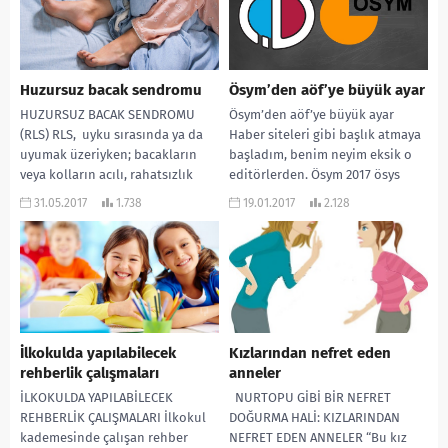
Huzursuz bacak sendromu
Ösym’den aöf’ye büyük ayar
HUZURSUZ BACAK SENDROMU
Ösym’den aöf’ye büyük ayar
(RLS) RLS, uyku sırasında ya da
Haber siteleri gibi başlık atmaya
uyumak üzeriyken; bacakların
başladım, benim neyim eksik o
veya kolların acılı, rahatsızlık
editörlerden. Ösym 2017 ösys
duygusu ile beraber uzuvları;...
başvuru kılavuzu...
31.05.2017
1.738
19.01.2017
2.128
İlkokulda yapılabilecek
Kızlarından nefret eden
rehberlik çalışmaları
anneler
İLKOKULDA YAPILABİLECEK
NURTOPU GİBİ BİR NEFRET
REHBERLİK ÇALIŞMALARI İlkokul
DOĞURMA HALİ: KIZLARINDAN
kademesinde çalışan rehber
NEFRET EDEN ANNELER “Bu kız