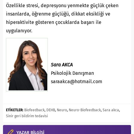
Özellikle stresi, depresyonu yenmekte güçlük çeken
insanlarda, öğrenme güçlüğü, dikkat eksikliği ve
hiperaktivite gösteren çocuklarda başarı ile
uygulanıyor.
Sara AKCA
Psikolojik Danışman
saraakca@hotmail.com
ETİKETLER:
Biofeedback
,
DEHB
,
Neuro
,
Neuro-Biofeedback
,
Sara akca
,
Sinir geri bildirim tedavisi
YAZAR BİLGİSİ