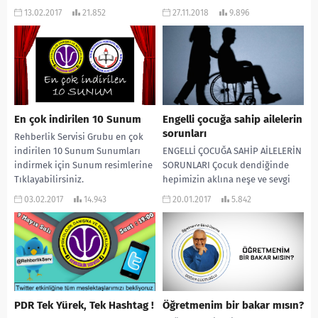
öğretmen meslektaşlarım,
nasıl benim kızım olabilir, aklım
13.02.2017
21.852
27.11.2018
9.896
rehberlik çalışmalarını
almıyor. Ona...
somutlaştırırken lise ve ortaokul
kademesine göre daha fazla...
En çok indirilen 10 Sunum
Engelli çocuğa sahip ailelerin
sorunları
Rehberlik Servisi Grubu en çok
indirilen 10 Sunum Sunumları
ENGELLİ ÇOCUĞA SAHİP AİLELERİN
indirmek için Sunum resimlerine
SORUNLARI Çocuk dendiğinde
Tıklayabilirsiniz.
hepimizin aklına neşe ve sevgi
kaynağı sevimli varlıklar gelir.
03.02.2017
14.943
20.01.2017
5.842
Genel olarak her aile...
PDR Tek Yürek, Tek Hashtag !
Öğretmenim bir bakar mısın?