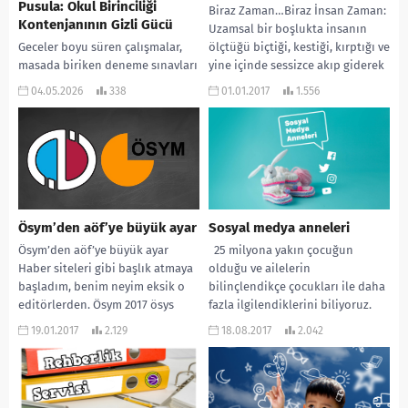
Pusula: Okul Birinciliği
Biraz Zaman…Biraz İnsan Zaman:
Kontenjanının Gizli Gücü
Uzamsal bir boşlukta insanın
Geceler boyu süren çalışmalar,
ölçtüğü biçtiği, kestiği, kırptığı ve
masada biriken deneme sınavları
yine içinde sessizce akıp giderek
ve geleceği belirleyecek o tek bir
kaybolduğu, düne...
04.05.2026
338
01.01.2017
1.556
anın omuzlara bindirdiği ağır
yük… YKS,...
Ösym’den aöf’ye büyük ayar
Sosyal medya anneleri
Ösym’den aöf’ye büyük ayar
25 milyona yakın çocuğun
Haber siteleri gibi başlık atmaya
olduğu ve ailelerin
başladım, benim neyim eksik o
bilinçlendikçe çocukları ile daha
editörlerden. Ösym 2017 ösys
fazla ilgilendiklerini biliyoruz.
başvuru kılavuzu...
Eskiden çocuklarımızla
19.01.2017
2.129
18.08.2017
2.042
ilgilenirken en fazla...