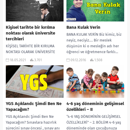
Kişisel tarihte bir kırılma
Bana Kulak Verin
noktası olarak üniversite
BANA KULAK VERİN Biz kimiz, biz
tercihleri
neyiz, neciyiz…. Bir meslek
KİŞİSEL TARİHTE BİR KIRILMA
düşünün ki o mesleğin adı her
NOKTASI OLARAK ÜNİVERSİTE
öğrenci ve öğretmence farklı...
TERCİHLERİ
18.05.2021
3.701
09.12.2016
1.508
Tercih; karar verme
mekanizmamızın test edildiği
kişisel tarihimizin bir uğrağıdır.
Özellikle üniversite/meslek...
YGS Açıklandı: Şimdi Ben Ne
4-6 yaş döneminin gelişimsel
Yapacağım?
özellikleri – II
YGS Açıklandı: Şimdi Ben Ne
“4-6 YAŞ DÖNEMİNİN GELİŞİMSEL
Yapacağım? Sınavlara hazırlık
ÖZELLİKLERİ” – 2. BÖLÜM 4-6 yaş
sürecini sınav öncesi , sınav anı
döneminde olan çocuğunuza