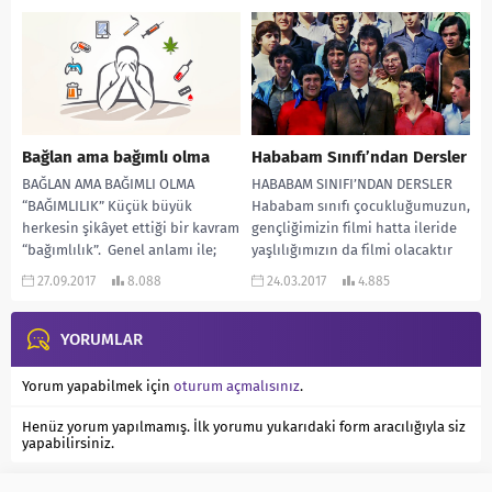
hatalar...
mesleğin...
Bağlan ama bağımlı olma
Hababam Sınıfı’ndan Dersler
BAĞLAN AMA BAĞIMLI OLMA
HABABAM SINIFI’NDAN DERSLER
“BAĞIMLILIK” Küçük büyük
Hababam sınıfı çocukluğumuzun,
herkesin şikâyet ettiği bir kavram
gençliğimizin filmi hatta ileride
“bağımlılık”. Genel anlamı ile;
yaşlılığımızın da filmi olacaktır
nesneye, kişiye ya da...
bence. Lise sıralarında yıllarca
27.09.2017
8.088
24.03.2017
4.885
kalan öğrencilerin...
YORUMLAR
Yorum yapabilmek için
oturum açmalısınız
.
Henüz yorum yapılmamış. İlk yorumu yukarıdaki form aracılığıyla siz
yapabilirsiniz.