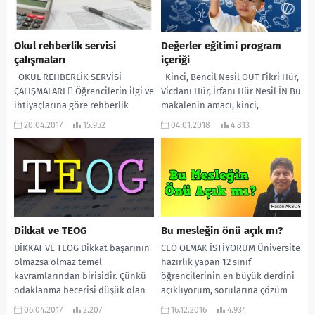
Okul rehberlik servisi
Değerler eğitimi program
çalışmaları
içeriği
OKUL REHBERLİK SERVİSİ
Kinci, Bencil Nesil OUT Fikri Hür,
ÇALIŞMALARI  Öğrencilerin ilgi ve
Vicdanı Hür, İrfanı Hür Nesil İN Bu
ihtiyaçlarına göre rehberlik
makalenin amacı, kinci,
programının hazırlanması: 
bencil,hissiyatsız ve hurafelere...
20.04.2017
15.952
04.01.2018
4.813
Kişisel-sosyal, eğitsel ve mesleki
amaçlı...
Dikkat ve TEOG
Bu mesleğin önü açık mı?
DİKKAT VE TEOG Dikkat başarının
CEO OLMAK İSTİYORUM Üniversite
olmazsa olmaz temel
hazırlık yapan 12 sınıf
kavramlarından birisidir. Çünkü
öğrencilerinin en büyük derdini
odaklanma becerisi düşük olan
açıklıyorum, sorularına çözüm
öğrenciler genelde çok basit
buluyorum. İşte sorular: Bu
06.04.2017
2.207
16.12.2016
4.934