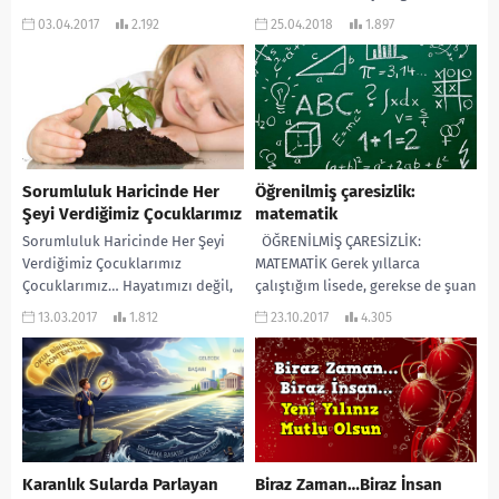
ve sınav sonrası olarak 3 aşama...
evde ufak sorumluluklar vermek
03.04.2017
2.192
25.04.2018
1.897
onun el becerilerinin...
Sorumluluk Haricinde Her
Öğrenilmiş çaresizlik:
Şeyi Verdiğimiz Çocuklarımız
matematik
Sorumluluk Haricinde Her Şeyi
ÖĞRENİLMİŞ ÇARESİZLİK:
Verdiğimiz Çocuklarımız
MATEMATİK Gerek yıllarca
Çocuklarımız… Hayatımızı değil,
çalıştığım lisede, gerekse de şuan
ama hayat denen olguyu devam
çalıştığım ortaokulda eğitsel
13.03.2017
1.812
23.10.2017
4.305
ettirmek adına dünyaya
rehberlik alanında beni en çok
getirdiğimiz, sevgimiz dışında...
uğraştıran...
Karanlık Sularda Parlayan
Biraz Zaman…Biraz İnsan