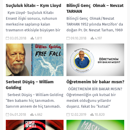
Suçluluk kitabı – Kym Lloyd
Bilinçli Genç Olmak – Nevzat
TARHAN
Kym Lloyd- Suçluluk Kitabı
Ensest ilişki sonucu, ruhunun
Bilinçli Genç Olmak/Nevzat
merkezine saplanıp kalan
TARHAN 1952 yılında Merzifon’ da
travmanın etkisiyle büyüyen bir
doğan Pr. Dr. Nevzat Tarhan, 1969
çocuk ve bu çocuğun,...
yılında Kuleli Askeri Lisesi’ ni
03.05.2018
1.811
09.10.2018
4.197
bitirdi...
Serbest Düşüş – William
Öğretmenim bir bakar mısın?
Golding
ÖĞRETMENİM BİR BAKAR MISIN?
Serbest Düşüş – William Golding
Öğretmenliğin çok kutsal bir
“Ben babamı hiç tanımadım.
meslek olduğunu yıllardır
Sanırım annem de hiç tanımadı.
duyarız. Fakat bu “kutsal”
Tabi ki emin olamam ama...
kavramının ne anlama geldiğini...
04.01.2018
4.662
12.02.2019
10.820