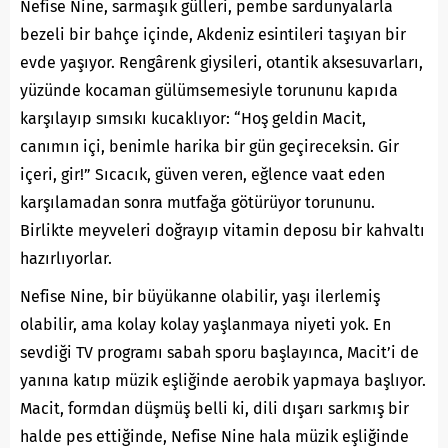
Nefise Nine, sarmaşık gülleri, pembe sardunyalarla
bezeli bir bahçe içinde, Akdeniz esintileri taşıyan bir
evde yaşıyor. Rengârenk giysileri, otantik aksesuvarları,
yüzünde kocaman gülümsemesiyle torununu kapıda
karşılayıp sımsıkı kucaklıyor: “Hoş geldin Macit,
canımın içi, benimle harika bir gün geçireceksin. Gir
içeri, gir!” Sıcacık, güven veren, eğlence vaat eden
karşılamadan sonra mutfağa götürüyor torununu.
Birlikte meyveleri doğrayıp vitamin deposu bir kahvaltı
hazırlıyorlar.
Nefise Nine, bir büyükanne olabilir, yaşı ilerlemiş
olabilir, ama kolay kolay yaşlanmaya niyeti yok. En
sevdiği TV programı sabah sporu başlayınca, Macit’i de
yanına katıp müzik eşliğinde aerobik yapmaya başlıyor.
Macit, formdan düşmüş belli ki, dili dışarı sarkmış bir
halde pes ettiğinde, Nefise Nine hala müzik eşliğinde