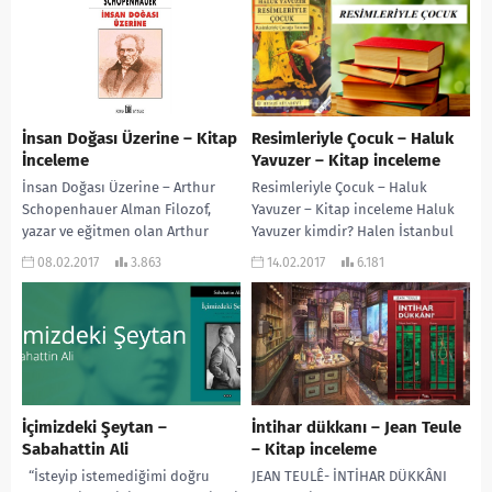
cümleye...
İnsan Doğası Üzerine – Kitap
Resimleriyle Çocuk – Haluk
İnceleme
Yavuzer – Kitap inceleme
İnsan Doğası Üzerine – Arthur
Resimleriyle Çocuk – Haluk
Schopenhauer Alman Filozof,
Yavuzer – Kitap inceleme Haluk
yazar ve eğitmen olan Arthur
Yavuzer kimdir? Halen İstanbul
Schopenhauer insan doğası
Medipol Üniversitesi Çocuk
08.02.2017
3.863
14.02.2017
6.181
üzerine felsefi boyutta görüşler
Gelişimi Bölümü’ndeöğretim
sunarak...
üyesi olan...
İçimizdeki Şeytan –
İntihar dükkanı – Jean Teule
Sabahattin Ali
– Kitap inceleme
“İsteyip istemediğimi doğru
JEAN TEULÊ- İNTİHAR DÜKKÂNI