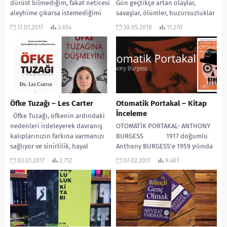
dürüst bilmediğim, fakat neticesi
Gün geçtikçe artan olaylar,
aleyhime çıkarsa istemediğimi
savaşlar, ölümler, huzursuzluklar
iddia ettiğim bu nevi söz ve
ve insanların kendi kabuklarına
17.01.2017
3.654
30.05.2018
11.270
fiillerimin daimi bir...
çekilerek bir salyangoz misali
arada...
Öfke Tuzağı – Les Carter
Otomatik Portakal – Kitap
İnceleme
Öfke Tuzağı, öfkenin ardındaki
nedenleri irdeleyerek davranış
OTOMATİK PORTAKAL- ANTHONY
kalıplarınızın farkına varmanızı
BURGESS 1917 doğumlu
sağlıyor ve sinirlilik, hayal
Anthony BURGESS’e 1959 yılında
kırıklığı, sürekli kusur bulma
ameliyat edilemez bir...
03.01.2017
2.712
07.02.2017
9.401
gibi...