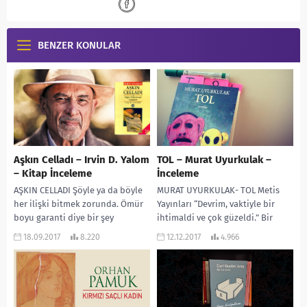
BENZER KONULAR
Aşkın Celladı – Irvin D. Yalom
TOL – Murat Uyurkulak –
– Kitap İnceleme
İnceleme
AŞKIN CELLADI Şöyle ya da böyle
MURAT UYURKULAK- TOL Metis
her ilişki bitmek zorunda. Ömür
Yayınları “Devrim, vaktiyle bir
boyu garanti diye bir şey
ihtimaldi ve çok güzeldi.” Bir
yok.Güneşin batışını görmekten
internet sitesinde birkaç yıl önce
18.09.2017
8.220
12.12.2017
4.966
üzüntü...
“en iyi...