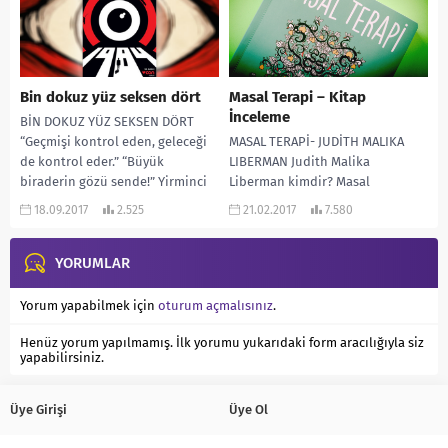
Bin dokuz yüz seksen dört
Masal Terapi – Kitap
İnceleme
BİN DOKUZ YÜZ SEKSEN DÖRT
“Geçmişi kontrol eden, geleceği
MASAL TERAPİ- JUDİTH MALIKA
de kontrol eder.” “Büyük
LIBERMAN Judith Malika
biraderin gözü sende!” Yirminci
Liberman kimdir? Masal
yüzyılın en önemli...
anlatıcısı, eğitmeni ve sanat
18.09.2017
2.525
21.02.2017
7.580
terapistidir. 14 yaşında masal
anlatıcısı olmak...
YORUMLAR
Yorum yapabilmek için
oturum açmalısınız
.
Henüz yorum yapılmamış. İlk yorumu yukarıdaki form aracılığıyla siz
yapabilirsiniz.
Üye Girişi
Üye Ol