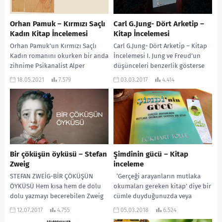
Orhan Pamuk – Kırmızı Saçlı
Carl G.Jung- Dört Arketip –
Kadın Kitap İncelemesi
Kitap İncelemesi
Orhan Pamuk’un Kırmızı Saçlı
Carl G.Jung- Dört Arketip – Kitap
Kadın romanını okurken bir anda
İncelemesi I. Jung ve Freud’un
zihnime Psikanalist Alper
düşünceleri benzerlik gösterse
Şahin’in “Gaddarlığı Ergenlik
de, Jung “Ruh” kavramını Freud
18.05.2021
7.579
03.03.2017
4.414
Bağlamında Düşünmek” makalesi
öğretilerine...
geldi. Yazının...
Bir çöküşün öyküsü – Stefan
Şimdinin gücü – Kitap
Zweig
inceleme
STEFAN ZWEİG-BİR ÇÖKÜŞÜN
‘Gerçeği arayanların mutlaka
ÖYKÜSÜ Hem kısa hem de dolu
okumaları gereken kitap’ diye bir
dolu yazmayı becerebilen Zweig
cümle duyduğunuzda veya
ile ilgili yaptığım araştırmalar
okuduğunuzda ilginizi çeker
12.07.2017
4.755
05.03.2018
6.524
neticesinde yazarın bu...
miydi?Bir kitap kapağında bu