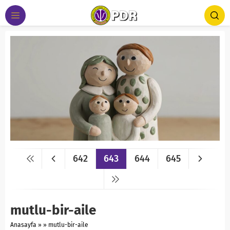
642
643
644
645
mutlu-bir-aile
Anasayfa
»
»
mutlu-bir-aile