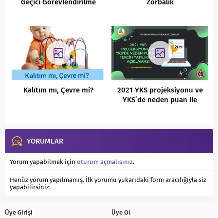
Geçici Görevlendirilme
Zorbalık
Sorunu
Kalıtım mı, Çevre mi?
2021 YKS projeksiyonu ve
YKS’de neden puan ile
tercih yapılmazın
açıklaması
YORUMLAR
Yorum yapabilmek için
oturum açmalısınız
.
Henüz yorum yapılmamış. İlk yorumu yukarıdaki form aracılığıyla siz
yapabilirsiniz.
Üye Girişi
Üye Ol