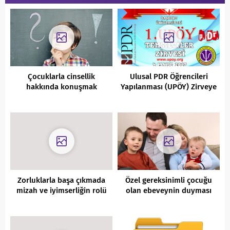
Çocuklarla cinsellik
Ulusal PDR Öğrencileri
hakkında konuşmak
Yapılanması (UPÖY) Zirveye
Gidiyor
Zorluklarla başa çıkmada
Özel gereksinimli çocuğu
mizah ve iyimserliğin rolü
olan ebeveynin duyması
nedir?
gereken 18 cümle