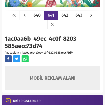
640
641
642
643
1ac0aa6b-49ec-4c0f-8203-
585aecc73d74
Anasayfa
»
»
1ac0aa6b-49ec-4c0f-8203-585aecc73d74
MOBİL REKLAM ALANI
DİĞER GALERİLER