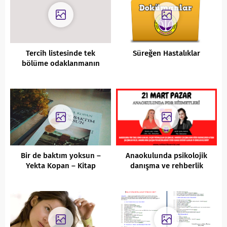
Tercih listesinde tek
Süreğen Hastalıklar
bölüme odaklanmanın
riskleri ve avantajları
nelerdir?
Bir de baktım yoksun –
Anaokulunda psikolojik
Yekta Kopan – Kitap
danışma ve rehberlik
İnceleme
hizmetleri