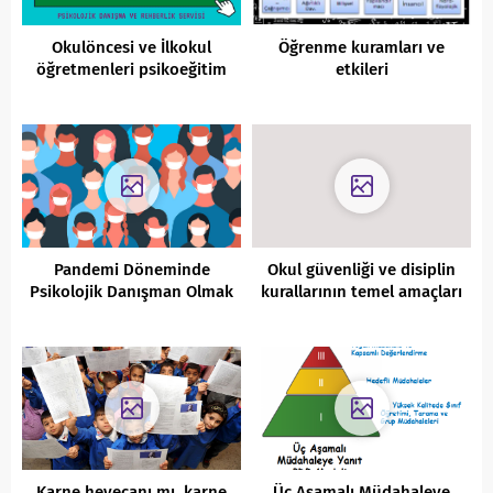
Okulöncesi ve İlkokul
Öğrenme kuramları ve
öğretmenleri psikoeğitim
etkileri
etkinlikleri
Pandemi Döneminde
Okul güvenliği ve disiplin
Psikolojik Danışman Olmak
kurallarının temel amaçları
Karne heyecanı mı, karne
Üç Aşamalı Müdahaleye