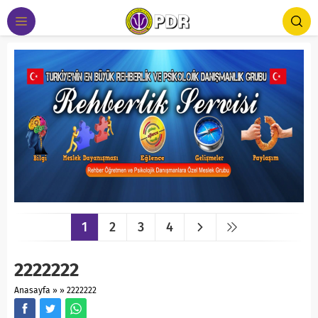
1
2
3
4
2222222
Anasayfa
»
»
2222222