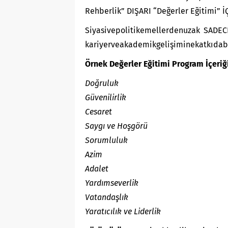
Rehberlik” DIŞARI “Değerler Eğitimi” 
Siyasivepolitikemellerdenuzak SADECE
kariyerveakademikgelişiminekatkıdabu
Örnek De
ğ
erler Eğitimi Program İçeriğ
Doğruluk
Güvenilirlik
Cesaret
Saygı ve Hoşgörü
Sorumluluk
Azim
Adalet
Yardımseverlik
Vatandaşlık
Yaratıcılık ve Liderlik