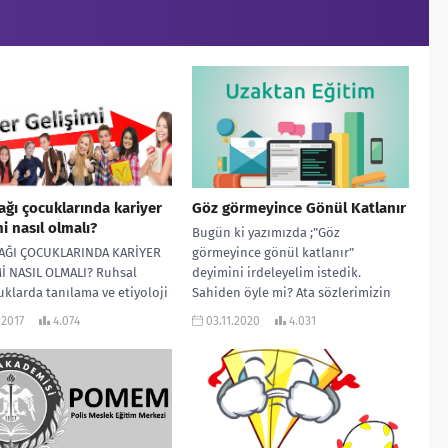
ağı çocuklarında kariyer
Göz görmeyince Gönül Katlanır
mi nasıl olmalı?
Bugün ki yazımızda ;”Göz
AĞI ÇOCUKLARINDA KARİYER
görmeyince gönül katlanır”
İ NASIL OLMALI? Ruhsal
deyimini irdeleyelim istedik.
klarda tanılama ve etiyoloji
Sahiden öyle mi? Ata sözlerimizin
ralıklarla güncellenen DSM
terapotik etkileri yadsınamayacak
.2017
4.074
03.11.2020
4.031
ütleri Başvuru El...
kadar çoktur....