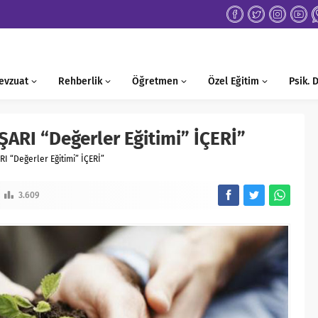
evzuat
Rehberlik
Öğretmen
Özel Eğitim
Psik.
ŞARI “Değerler Eğitimi” İÇERİ”
I “Değerler Eğitimi” İÇERİ”
3.609