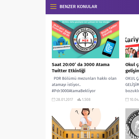
BENZER KONULAR
Saat 20:00′ da 3000 Atama
Okul ç
Twitter Etkinliği
gelişi
PDR Bölümü mezunları hakkı olan
OKUL Ç
atamayı istiyor..
GELİŞİM
#Pdr3000AtamaBekliyor
bozuklu
belli a
28.01.2017
1.508
10.04
Tanı Ölç