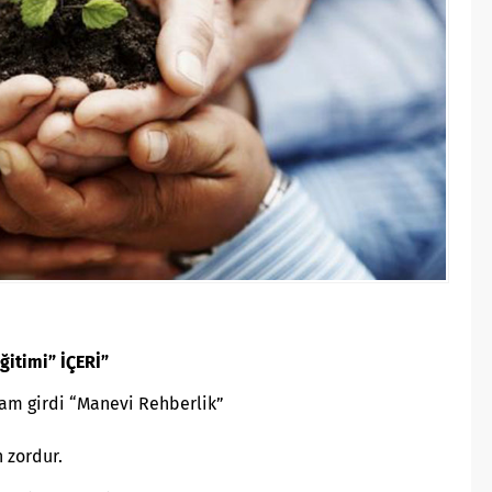
ğitimi” İÇERİ”
ram girdi “Manevi Rehberlik”
 zordur.