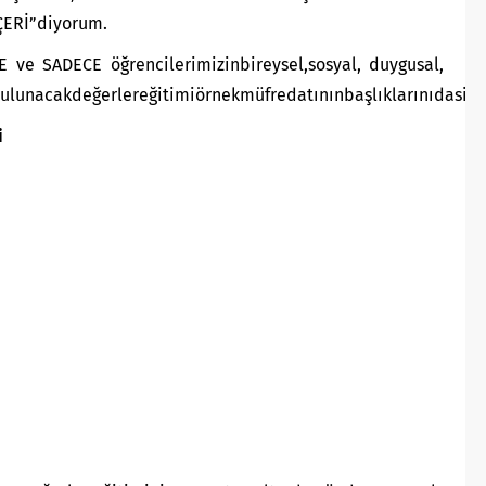
İÇERİ”diyorum.
 ve SADECE öğrencilerimizinbireysel,sosyal, duygusal,
lunacakdeğerlereğitimiörnekmüfredatınınbaşlıklarınıdasizl
i