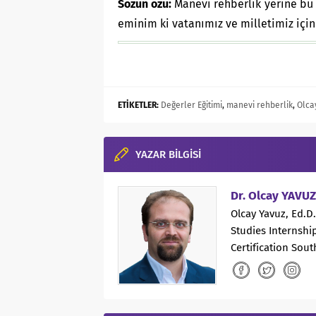
Sözün özü
:
Manevi rehberlik yerine bu
eminim ki vatanımız ve milletimiz için
ETİKETLER:
Değerler Eğitimi
,
manevi rehberlik
,
Olca
YAZAR BİLGİSİ
Dr. Olcay YAVUZ
Olcay Yavuz, Ed.D
Studies Internshi
Certification Sout