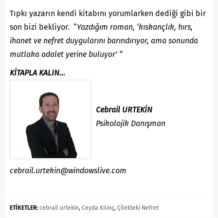
Tıpkı yazarın kendi kitabını yorumlarken dediği gibi bir
son bizi bekliyor. “
Yazdığım roman, ‘kıskançlık, hırs,
ihanet ve nefret duygularını barındırıyor, ama sonunda
mutlaka adalet yerine buluyor’ “
K
İ
TAPLA KALIN…
Cebrail URTEKİN
Psikolojik Danışman
cebrail.urtekin@windowslive.com
ETİKETLER:
cebrail urtekin
,
Ceyda Kılınç
,
Çilekteki Nefret