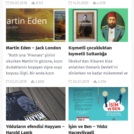
Ölü Ozanlar Derneği KİTABIN
toplumun...
05.03.2018
9.121
14.12.2020
4.018
YAZARI: N.H. Kleinbaum SAYFA
SAYISI:...
Martin Eden – Jack London
Kıymetli çocukluktan
kıymetli Sultanlığa
“Ruth ona “Prenses” şiirini
okurken Martin’in gözüne, kızın
İlkokul’dan itibaren bize
dudaklarını boyayan vişne suyu
anlatılan Osmanlı Devleti’ni
koyusu ilişti. Bir anda kızın
dinlerken ne kadar mükemmel ve
bütün ilahiliği...
kusursuz padişahlarımız olduğu
02.01.2019
3.888
30.07.2019
2.056
düşünür, gururlanırdık.
Padişahlarımızın ismini ve
başarılarını...
Yıldızların efendisi Hayyam –
İşim ve Ben – Yıldız
Harold Lamb
Hacıevliyagil