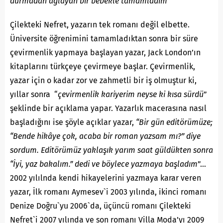
durmadan ağlayan bir bebekle tamamladım”
Çilekteki Nefret, yazarın tek romanı değil elbette.
Üniversite öğrenimini tamamladıktan sonra bir süre
çevirmenlik yapmaya başlayan yazar, Jack London’ın
kitaplarını türkçeye çevirmeye başlar. Çevirmenlik,
yazar için o kadar zor ve zahmetli bir iş olmuştur ki,
yıllar sonra “
çevirmenlik kariyerim neyse ki kısa sürdü
”
şeklinde bir açıklama yapar. Yazarlık macerasına nasıl
başladığını ise şöyle açıklar yazar,
“Bir gün editörümüze;
“Bende hikâye çok, acaba bir roman yazsam mı?” diye
sordum. Editörümüz yaklaşık yarım saat güldükten sonra
“İyi, yaz bakalım.” dedi ve böylece yazmaya başladım
”…
2002 yılılnda kendi hikayelerini yazmaya karar veren
yazar, İlk romanı Aymesev`i 2003 yılında, ikinci romanı
Denize Doğru`yu 2006`da, üçüncü romanı Çilekteki
Nefret`i 2007 yılında ve son romanı Villa Moda’yı 2009