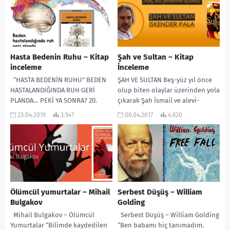
Hasta Bedenin Ruhu – Kitap
Şah ve Sultan – Kitap
inceleme
İnceleme
“HASTA BEDENİN RUHU” BEDEN
ŞAH VE SULTAN Beş-yüz yıl önce
HASTALANDIĞINDA RUH GERİ
olup biten olaylar üzerinden yola
PLANDA… PEKİ YA SONRA? 20.
çıkarak Şah İsmail ve alevi-
yüzyılda sağlık; fiziksel bir
kızılbaşları, ceddini, geleneğini,
23.04.2019
3.947
06.04.2017
4.620
rahatsızlık ya da...
kültürünü, inancını...
Ölümcül yumurtalar – Mihail
Serbest Düşüş – William
Bulgakov
Golding
Mihail Bulgakov – Ölümcül
Serbest Düşüş – William Golding
Yumurtalar “Bilimde kaydedilen
“Ben babamı hiç tanımadım.