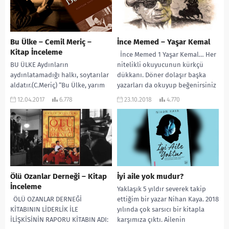
Bu Ülke – Cemil Meriç –
İnce Memed – Yaşar Kemal
Kitap İnceleme
İnce Memed 1 Yaşar Kemal… Her
BU ÜLKE Aydınların
nitelikli okuyucunun kürkçü
aydınlatamadığı halkı, soytarılar
dükkanı. Döner dolaşır başka
aldatır.(C.Meriç) “Bu Ülke, yarım
yazarları da okuyup beğenirsiniz
asırlık bir tetebbuun(araştırma),
ama onun...
12.04.2017
6.778
23.10.2018
4.770
bir sanatçı mizacından süzülen
usaresi(öz su). Bir...
Ölü Ozanlar Derneği – Kitap
İyi aile yok mudur?
İnceleme
Yaklaşık 5 yıldır severek takip
ÖLÜ OZANLAR DERNEĞİ
ettiğim bir yazar Nihan Kaya. 2018
KİTABININ LİDERLİK İLE
yılında çok sarsıcı bir kitapla
İLİŞKİSİNİN RAPORU KİTABIN ADI:
karşımıza çıktı. Ailenin