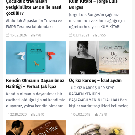
Çocukluk travmaları
Kum Kitabı – Jorge Luis
yetişkinlikte EMDR ile nasıl
Borges
çözülür?
Jorge Luis Borges’in çağımız
Abdullah Alpaslan’ın Travma ve
insanın ruh ve zihin sağlığı için
EMDR Terapisi kitabındaki
öğretici hikayesi: KUM KİTABI
bilgilere dayanarak, çocukluk
“Kitabın adının Kum Kitabı
16.02.2026
498
03.11.2021
3.955
çağı travmalarının yetişkinlikte
olduğunu söyledi,...
EMDR ile nasıl çözüldüğünü şu
başlıklar altında...
Kendin Olmanın Dayanılmaz
Üç kız kardeş – İclal aydın
Hafifliği – Ferhat Jak İçöz
ÜÇ KIZ KARDEŞ HER ŞEYE
Kendin olmanın dayanılmaz bir
RAĞMEN YENİDEN
cazibesi olduğu için mi kendimiz
BAŞLAYABİLMENİN İCLAL HALİ Bazı
oluyoruz, yoksa kendin olmanın
kişiler vardır; seçtikleri kelimeler,
dayanılmaz güçlüğüne karşı
kurdukları cümleler ile deniz...
22.10.2020
5.840
06.02.2018
7.278
kendimiz olduğumuz için mi...