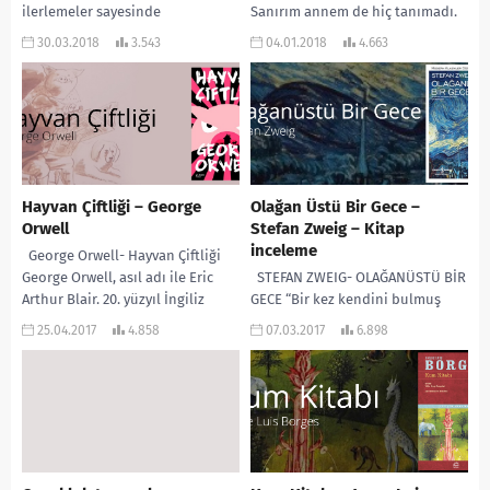
ilerlemeler sayesinde
Sanırım annem de hiç tanımadı.
düşmanlarla rakipleri geride
Tabi ki emin olamam ama...
30.03.2018
3.543
04.01.2018
4.663
bırakabileceklerini “dile getiren,
Stalin döneminin yol gösterici
ilkesi...
Hayvan Çiftliği – George
Olağan Üstü Bir Gece –
Orwell
Stefan Zweig – Kitap
inceleme
George Orwell- Hayvan Çiftliği
George Orwell, asıl adı ile Eric
STEFAN ZWEIG- OLAĞANÜSTÜ BİR
Arthur Blair. 20. yüzyıl İngiliz
GECE “Bir kez kendini bulmuş
edebiyatının önde gelen
olan kişinin bu yeryüzünde
25.04.2017
4.858
07.03.2017
6.898
kalemleri...
yitirecek bir şeyi yoktur artık. Ve...