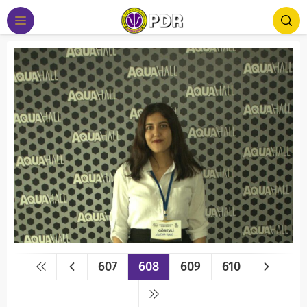
607
608
609
610