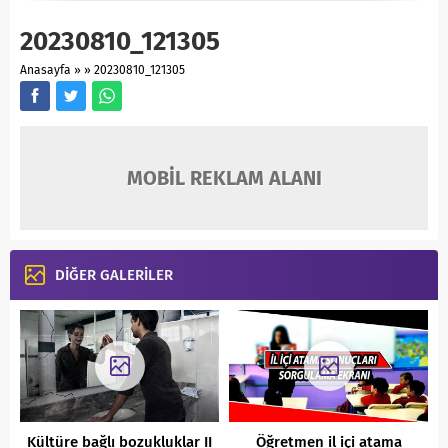
20230810_121305
Anasayfa
»
»
20230810_121305
MOBİL REKLAM ALANI
DİĞER GALERİLER
Kültüre bağlı bozukluklar II
Öğretmen il içi atama