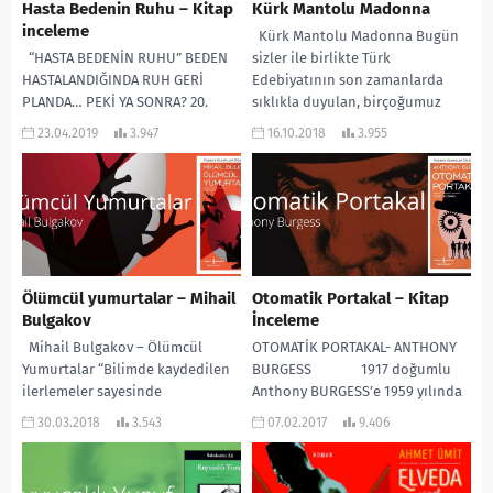
Hasta Bedenin Ruhu – Kitap
Kürk Mantolu Madonna
inceleme
Kürk Mantolu Madonna Bugün
“HASTA BEDENİN RUHU” BEDEN
sizler ile birlikte Türk
HASTALANDIĞINDA RUH GERİ
Edebiyatının son zamanlarda
PLANDA… PEKİ YA SONRA? 20.
sıklıkla duyulan, birçoğumuz
yüzyılda sağlık; fiziksel bir
tarafından okunan, bilinen yazarı
23.04.2019
3.947
16.10.2018
3.955
rahatsızlık ya da...
Sabahattin...
Ölümcül yumurtalar – Mihail
Otomatik Portakal – Kitap
Bulgakov
İnceleme
Mihail Bulgakov – Ölümcül
OTOMATİK PORTAKAL- ANTHONY
Yumurtalar “Bilimde kaydedilen
BURGESS 1917 doğumlu
ilerlemeler sayesinde
Anthony BURGESS’e 1959 yılında
düşmanlarla rakipleri geride
ameliyat edilemez bir...
30.03.2018
3.543
07.02.2017
9.406
bırakabileceklerini “dile getiren,
Stalin döneminin yol gösterici
ilkesi...