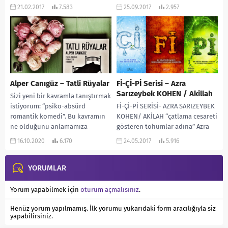
anlatıcısı, eğitmeni ve sanat
sarayda ve ülkenin edebiyat
21.02.2017
7.583
25.09.2017
2.957
terapistidir. 14 yaşında masal
hayatında mevki ve isim...
anlatıcısı olmak...
Alper Canıgüz – Tatli Rüyalar
Fİ-Çİ-Pİ Serisi – Azra
Sarızeybek KOHEN / Akillah
Sizi yeni bir kavramla tanıştırmak
istiyorum: “psiko-absürd
Fİ-Çİ-Pİ SERİSİ- AZRA SARIZEYBEK
romantik komedi”. Bu kavramın
KOHEN/ AKİLAH “çatlama cesareti
ne olduğunu anlamamıza
gösteren tohumlar adına” Azra
yardımcı olacak en önemli ipucu,
Sarızeybek Kohen 1979
16.10.2020
6.170
24.05.2017
5.916
kitabın...
doğumludur. İstanbul
Üniversitesi Radyo, Televizyon...
YORUMLAR
Yorum yapabilmek için
oturum açmalısınız
.
Henüz yorum yapılmamış. İlk yorumu yukarıdaki form aracılığıyla siz
yapabilirsiniz.