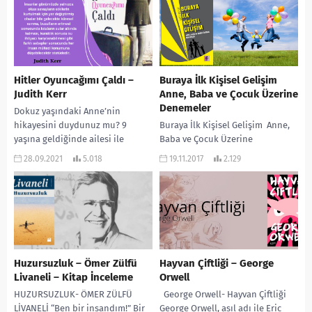
Hitler Oyuncağımı Çaldı –
Buraya İlk Kişisel Gelişim
Judith Kerr
Anne, Baba ve Çocuk Üzerine
Denemeler
Dokuz yaşındaki Anne’nin
hikayesini duydunuz mu? 9
Buraya İlk Kişisel Gelişim Anne,
yaşına geldiğinde ailesi ile
Baba ve Çocuk Üzerine
birlikte doğup büyüdüğü ve
Denemeler “Kitaplarla ve
28.09.2021
5.018
19.11.2017
2.129
dilini konuşabildiği ülkesinden
Filmlerle Aile Eğitimi” kitabından
babasının siyasi...
sonra “Buraya İlk Kişisel...
Huzursuzluk – Ömer Zülfü
Hayvan Çiftliği – George
Livaneli – Kitap İnceleme
Orwell
HUZURSUZLUK- ÖMER ZÜLFÜ
George Orwell- Hayvan Çiftliği
LİVANELİ “Ben bir insandım!” Bir
George Orwell, asıl adı ile Eric