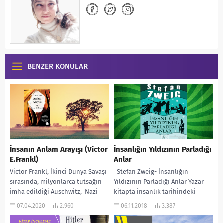
BENZER KONULAR
İnsanın Anlam Arayışı (Victor
İnsanlığın Yıldızının Parladığı
E.Frankl)
Anlar
Victor Frankl, İkinci Dünya Savaşı
Stefan Zweig- İnsanlığın
sırasında, milyonlarca tutsağın
Yıldızının Parladığı Anlar Yazar
imha edildiği Auschwitz, Nazi
kitapta insanlık tarihindeki
toplama kamplarında yaşadığı
yerini asla kaybetmeyecek14
07.04.2020
2.960
06.11.2018
3.387
mücadeleyi, tanık olduklarını ve
olaydan bahsediyor. Yalnız kuru
bu...
kuru anlatım...