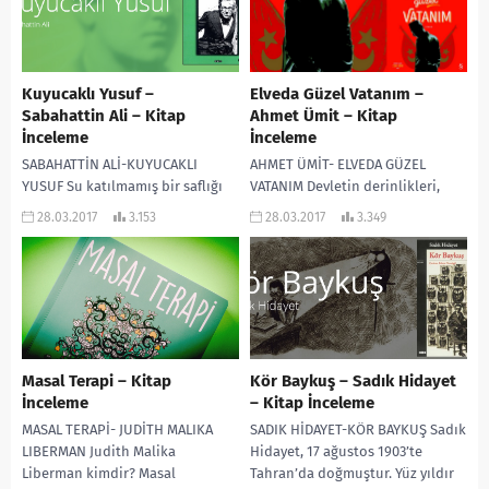
Kuyucaklı Yusuf –
Elveda Güzel Vatanım –
Sabahattin Ali – Kitap
Ahmet Ümit – Kitap
İnceleme
İnceleme
SABAHATTİN ALİ-KUYUCAKLI
AHMET ÜMİT- ELVEDA GÜZEL
YUSUF Su katılmamış bir saflığı
VATANIM Devletin derinlikleri,
vardı Yusuf’un, öyle ki haydutlar
toprağın derinliklerinden daha
28.03.2017
3.153
28.03.2017
3.349
tarafından öldürülen anne
karanlıktır. “ölüm şehirlerimizi
babasının üstünü yorganla
kaybetmekle başlar vatanımızı
örtmüş “hava...
kaybetmekle neticelenir…” sahi
neydi...
Masal Terapi – Kitap
Kör Baykuş – Sadık Hidayet
İnceleme
– Kitap İnceleme
MASAL TERAPİ- JUDİTH MALIKA
SADIK HİDAYET-KÖR BAYKUŞ Sadık
LIBERMAN Judith Malika
Hidayet, 17 ağustos 1903’te
Liberman kimdir? Masal
Tahran’da doğmuştur. Yüz yıldır