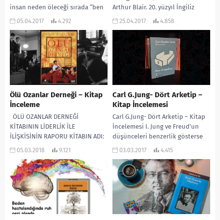
insan neden öleceği sırada “ben
Arthur Blair. 20. yüzyıl İngiliz
bir insandım” der? Nedendir bu
edebiyatının önde gelen
05.04.2017
4.292
25.04.2017
4.858
geçmiş zaman?...
kalemleri...
Ölü Ozanlar Derneği – Kitap
Carl G.Jung- Dört Arketip –
İnceleme
Kitap İncelemesi
ÖLÜ OZANLAR DERNEĞİ
Carl G.Jung- Dört Arketip – Kitap
KİTABININ LİDERLİK İLE
İncelemesi I. Jung ve Freud’un
İLİŞKİSİNİN RAPORU KİTABIN ADI:
düşünceleri benzerlik gösterse
Ölü Ozanlar Derneği KİTABIN
de, Jung “Ruh” kavramını Freud
05.03.2018
9.121
03.03.2017
4.415
YAZARI: N.H. Kleinbaum SAYFA
öğretilerine...
SAYISI:...