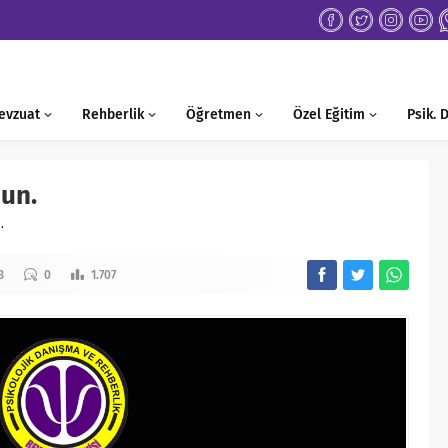
evzuat
Rehberlik
Öğretmen
Özel Eğitim
Psik.
sun.
.
3
0
1.707