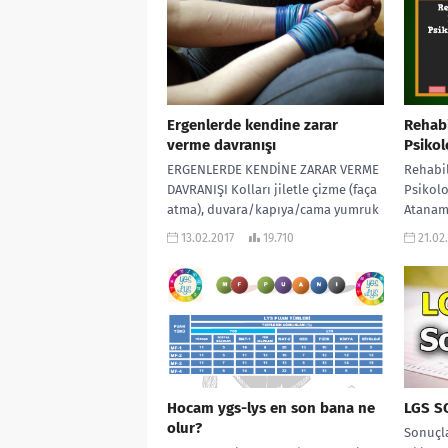
Ergenlerde kendine zarar
Rehab
verme davranışı
Psiko
ERGENLERDE KENDİNE ZARAR VERME
Rehabi
DAVRANIŞI Kolları jiletle çizme (faça
Psikol
atma), duvara/kapıya/cama yumruk
Atanama
atma, bedenin çeşitli yerlerine yara
olan ve
13.02.2017
19.710
21.02
açma gibi davranışlar,...
sürdürü
içerisi
Hocam ygs-lys en son bana ne
LGS S
olur?
Sonuçla