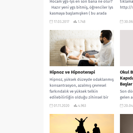
Hocam ygs-lys en son bana ne olur?
tıklama
Hazır yeni ygs bitmiş, öğrenciler lys
http://
kasmaya başlamışken ( bu arada
geçmiş...
17.03.2017
1.748
30.06
Hipnoz ve Hipnoterapi
Okul B
Kapıda
Hipnoz, yüksek düzeyde odaklanmış
Başlar
konsantrasyon, azalmış çevresel
farkındalık ve yüksek telkin
Son dö
edilebilirliğin olduğu zihinsel bir
gelen a
durumdur. Uzmanların böyle bir
bir ked
01.11.2020
4.963
20.04
durumu...
“Okulla
sorusuy