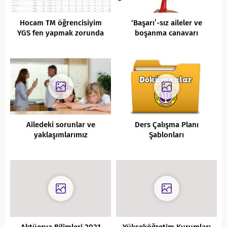
Hocam TM öğrencisiyim
‘Başarı’-sız aileler ve
YGS fen yapmak zorunda
boşanma canavarı
mıyım?
Ailedeki sorunlar ve
Ders Çalışma Planı
yaklaşımlarımız
Şablonları