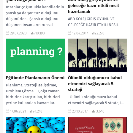
geleceğe hazır etkili nesil
İnsanlar çoğunlukla kendilerinin
hazırlamak
şanslı ya da şanssız olduğunu
düşünürler… Şanslı olduğunu
ABD KOLEJ GIRIŞ OYUNU VE
düşünen insanların ruhsal
GELECEĞE HAZIR ETKILI NESIL
sağlığı daha iyidir, zorluklara
HAZIRLAMAK Bu yazının amacı
29.07.2020
10.198
12.04.2017
2.278
daha rahat...
okul liderleri, psikolojik
danışmanları, eğitimciler, aileler
ve...
Eğitimde Planlamanın Önemi
Ölümlü olduğumuzu kabul
etmemizi sağlayacak 5
Planlama, Strateji geliştirme,
strateji
Problem Çözme…. Çoğu zaman
birbirine karıştırılan, birbirleri
Ölümlü olduğumuzu kabul
yerine kullanılan kavramlar.
etmemizi sağlayacak 5 strateji…
Planlama: Genel olarak
Kişi ancak ölümlü olduğunu
17.06.2021
4.218
23.10.2017
3.640
belirlenen hedefler
kabul ettiğinde çevresindeki
doğrultusunda yapılacak...
fırsatların farkına varmaktadır.
Bir gün...