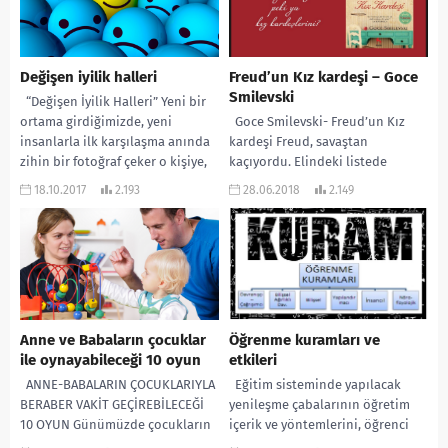
Değişen iyilik halleri
Freud’un Kız kardeşi – Goce
Smilevski
“Değişen İyilik Halleri” Yeni bir
ortama girdiğimizde, yeni
Goce Smilevski- Freud’un Kız
insanlarla ilk karşılaşma anında
kardeşi Freud, savaştan
zihin bir fotoğraf çeker o kişiye,
kaçıyordu. Elindeki listede
ya...
yanında götüreceği kişilerin ismi
18.10.2017
2.193
28.06.2018
2.149
yazılıydı. Listede
ağabeyim(Freud), karısı,
çocukları...
Anne ve Babaların çocuklar
Öğrenme kuramları ve
ile oynayabileceği 10 oyun
etkileri
ANNE-BABALARIN ÇOCUKLARIYLA
Eğitim sisteminde yapılacak
BERABER VAKİT GEÇİREBİLECEĞİ
yenileşme çabalarının öğretim
10 OYUN Günümüzde çocukların
içerik ve yöntemlerini, öğrenci
kişiliği ve davranışları üzerinde
başarısını ölçme ve