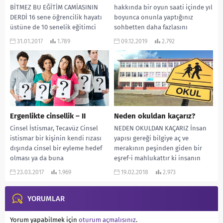
BİTMEZ BU EĞİTİM CAMİASININ
hakkında bir oyun saati içinde yıl
DERDİ 16 sene öğrencilik hayatı
boyunca onunla yaptığınız
üstüne de 10 senelik eğitimci
sohbetten daha fazlasını
olarak eğitimle ilgili sıkıntıları
keşfedebilirsiniz. Platon
31.01.2017
1.789
09.12.2019
2.792
konuşacak yaşa...
Çocuklar...
Ergenlikte cinsellik – II
Neden okuldan kaçarız?
Cinsel İstismar, Tecavüz Cinsel
NEDEN OKULDAN KAÇARIZ İnsan
istismar bir kişinin kendi rızası
yapısı gereği bilgiye aç ve
dışında cinsel bir eyleme hedef
merakının peşinden giden bir
olması ya da buna
eşref-i mahlukattır ki insanın
kalkışılmasıdır. Kadın,...
dünyada yaşamını
23.03.2017
1.969
19.02.2018
2.973
sağlayabilmesinin...
YORUMLAR
Yorum yapabilmek için
oturum açmalısınız
.