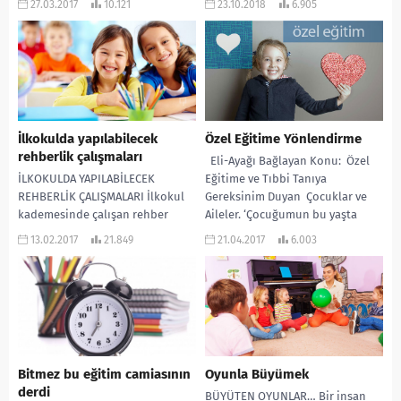
27.03.2017
10.121
23.10.2018
6.905
etkili olan o kadar çok etken...
değerlendirme, yöneltme ve ders
dışı etkinlikleri...
İlkokulda yapılabilecek
Özel Eğitime Yönlendirme
rehberlik çalışmaları
Eli-Ayağı Bağlayan Konu: Özel
İLKOKULDA YAPILABİLECEK
Eğitime ve Tıbbi Tanıya
REHBERLİK ÇALIŞMALARI İlkokul
Gereksinim Duyan Çocuklar ve
kademesinde çalışan rehber
Aileler. ‘Çocuğumun bu yaşta
öğretmen meslektaşlarım,
böyle bir tanı ...
13.02.2017
21.849
21.04.2017
6.003
rehberlik çalışmalarını
somutlaştırırken lise ve ortaokul
kademesine göre daha fazla...
Bitmez bu eğitim camiasının
Oyunla Büyümek
derdi
BÜYÜTEN OYUNLAR… Bir insan