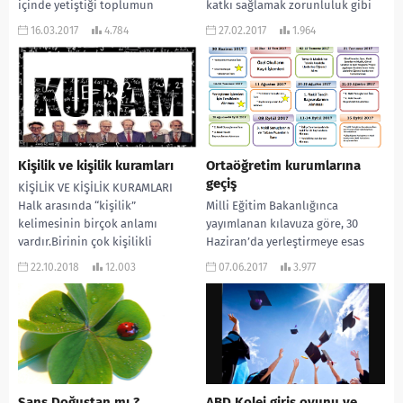
içinde yetiştiği toplumun
katkı sağlamak zorunluluk gibi
cinselliğe bakış açısıdır.
gösterilmekle birlikte mutsuz
16.03.2017
4.784
27.02.2017
1.964
Kültürlerin cinselliğe bakış...
olmak,...
Kişilik ve kişilik kuramları
Ortaöğretim kurumlarına
geçiş
KİŞİLİK VE KİŞİLİK KURAMLARI
Halk arasında “kişilik”
Milli Eğitim Bakanlığınca
kelimesinin birçok anlamı
yayımlanan kılavuza göre, 30
vardır.Birinin çok kişilikli
Haziran’da yerleştirmeye esas
olduğunu
puanların açıklanmasının
22.10.2018
12.003
07.06.2017
3.977
söylediğimizde,kastettiğimiz
ardından 14-24 Temmuz’da
şey,çoğunlukla o bireyin sosyal
liselere tercihler alınacak. Milli
etkililiği ...
Eğitim...
Şans Doğuştan mı ?
ABD Kolej giriş oyunu ve