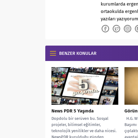
kurumlarda ergenle
ortaokulda ergenl
yazıları yazıyorum
BENZER KONULAR
News PDR 5 Yaşında
Görün
Dopdolu bir serüven bu. Sosyal
H.G. W
projeler, bilimsel eğitimler,
Başımı 
teknolojik yenilikler ve daha nicesi.
çıplakt
NewsPDR kurulduğu günden
avanta