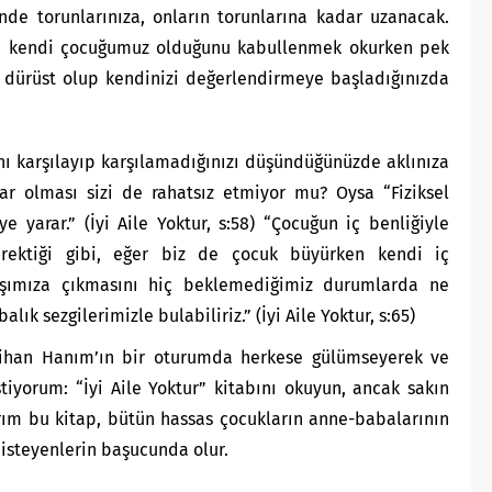
nde torunlarınıza, onların torunlarına kadar uzanacak.
in kendi çocuğumuz olduğunu kabullenmek okurken pek
 dürüst olup kendinizi değerlendirmeye başladığınızda
ı karşılayıp karşılamadığınızı düşündüğünüzde aklınıza
açlar olması sizi de rahatsız etmiyor mu? Oysa “Fiziksel
e yarar.” (İyi Aile Yoktur, s:58) “Çocuğun iç benliğiyle
erektiği gibi, eğer biz de çocuk büyürken kendi iç
karşımıza çıkmasını hiç beklemediğimiz durumlarda ne
lık sezgilerimizle bulabiliriz.” (İyi Aile Yoktur, s:65)
Nihan Hanım’ın bir oturumda herkese gülümseyerek ve
stiyorum: “İyi Aile Yoktur” kitabını okuyun, ancak sakın
ım bu kitap, bütün hassas çocukların anne-babalarının
 isteyenlerin başucunda olur.