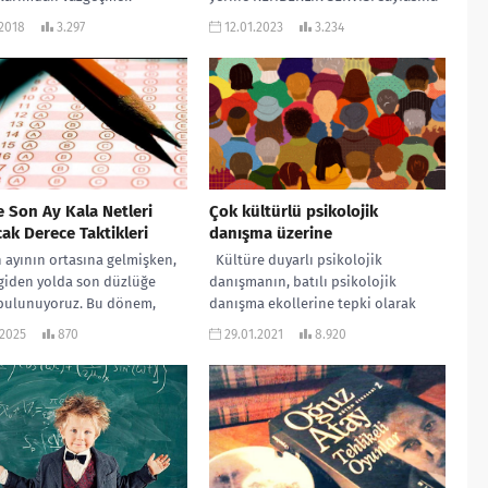
. Ağzıma tek lokma...
özel % 25...
.2018
3.297
12.01.2023
3.234
 Son Ay Kala Netleri
Çok kültürlü psikolojik
ak Derece Taktikleri
danışma üzerine
 ayının ortasına gelmişken,
Kültüre duyarlı psikolojik
giden yolda son düzlüğe
danışmanın, batılı psikolojik
 bulunuyoruz. Bu dönem,
danışma ekollerine tepki olarak
öğrenci için heyecanın,
doğmasına öncülük edenlerin yine
.2025
870
29.01.2021
8.920
 ve umudun...
batılı bilim insanları olması beni...