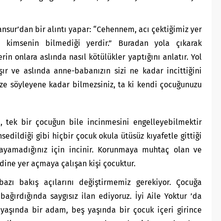
ansur’dan bir alıntı yapar: “Cehennem, acı çektiğimiz yer
i kimsenin bilmediği yerdir.” Buradan yola çıkarak
rin onlara aslında nasıl kötülükler yaptığını anlatır. Yol
ır ve aslında anne-babanızın sizi ne kadar incittiğini
size söyleyene kadar bilmezsiniz, ta ki kendi çocuğunuzu
tek bir çocuğun bile incinmesini engelleyebilmektir
sedildiği gibi hiçbir çocuk okula ütüsüz kıyafetle gittiği
layamadığınız için incinir. Korunmaya muhtaç olan ve
ine yer açmaya çalışan kişi çocuktur.
azı bakış açılarını değiştirmemiz gerekiyor. Çocuğa
bağırdığında saygısız ilan ediyoruz. İyi Aile Yoktur ’da
 yaşında bir adam, beş yaşında bir çocuk içeri girince