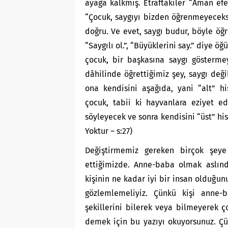
ayağa kalkmış. Etraftakiler “Aman ef
“Çocuk, saygıyı bizden öğrenmeyecek
doğru. Ve evet, saygı budur, böyle öğr
“Saygılı ol.”, “Büyüklerini say.” diye 
çocuk, bir başkasına saygı göstermeyi
dâhilinde öğrettiğimiz şey, saygı değil
ona kendisini aşağıda, yani “alt” hi
çocuk, tabii ki hayvanlara eziyet e
söyleyecek ve sonra kendisini “üst” his
Yoktur – s:27)
Değiştirmemiz gereken birçok şeye
ettiğimizde. Anne-baba olmak aslınd
kişinin ne kadar iyi bir insan olduğun
gözlemlemeliyiz. Çünkü kişi anne
şekillerini bilerek veya bilmeyerek 
demek için bu yazıyı okuyorsunuz. Ç