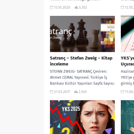
bugüne onlarca üniversite
demekti
13.10.2020
5.552
12.10
semineri,...
Satranç – Stefan Zweig – Kitap
YKS’ye
inceleme
Uçurac
STEFAN ZWEIG- SATRANÇ Çeviren:
Haziran
Ahmet CEMAL Yayınevi: Türkiye İş
YKS’ye 
Bankası Kültür Yayınları Sayfa Sayısı:
girmiş
83 “Satranç” , Stefan Zweig’in
birçok 
21.03.2017
2.945
11.06
ölümünden...
stresin