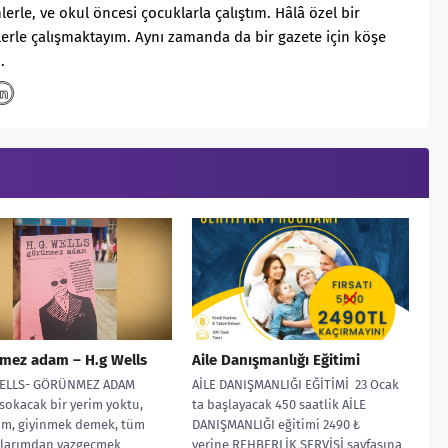
rle, ve okul öncesi çocuklarla çalıştım. Hâlâ özel bir
erle çalışmaktayım. Aynı zamanda da bir gazete için köşe
.
mez adam – H.g Wells
Aile Danışmanlığı Eğitimi
ELLS- GÖRÜNMEZ ADAM
AİLE DANIŞMANLIĞI EĞİTİMİ 23 Ocak
sokacak bir yerim yoktu,
ta başlayacak 450 saatlik AİLE
ım, giyinmek demek, tüm
DANIŞMANLIĞI eğitimi 2490 ₺
jlarımdan vazgeçmek
yerine REHBERLİK SERVİSİ sayfasına