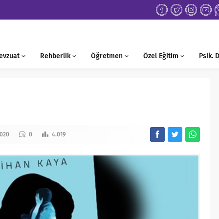
evzuat
Rehberlik
Öğretmen
Özel Eğitim
Psik.
2020
0
4.019