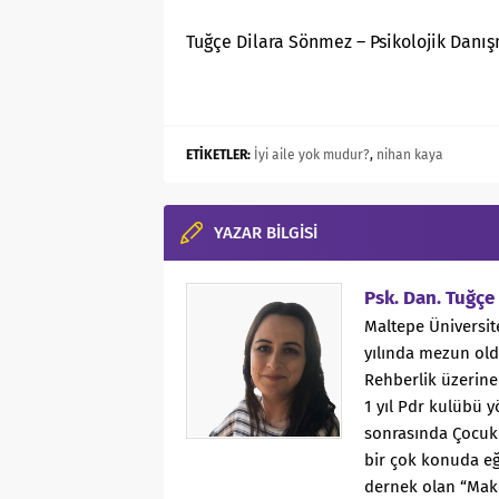
Tuğçe Dilara Sönmez – Psikolojik Danı
ETİKETLER:
İyi aile yok mudur?
,
nihan kaya
YAZAR BİLGİSİ
Psk. Dan. Tuğç
Maltepe Üniversit
yılında mezun old
Rehberlik üzerine
1 yıl Pdr kulübü 
sonrasında Çocuk 
bir çok konuda eği
dernek olan “Make