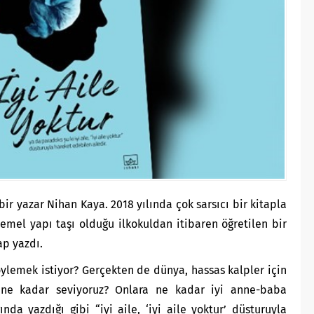
 bir yazar Nihan Kaya. 2018 yılında çok sarsıcı bir kitapla
temel yapı taşı olduğu ilkokuldan itibaren öğretilen bir
ap yazdı.
öylemek istiyor? Gerçekten de dünya, hassas kalpler için
 ne kadar seviyoruz? Onlara ne kadar iyi anne-baba
nda yazdığı gibi “iyi aile, ‘iyi aile yoktur’ düsturuyla