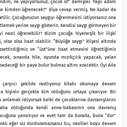
endim, ne yapıyorsunuz; çocuk o!” demişler. Yaşlı adam
se kimden öğrenecek?” diye cevap vermiş. Ne kadar da
etilir. Çocuğunuzun saygıyı öğrenmesini istiyorsanız ona
öğütlemek yerine saygı gösterin. Kendisi saygı görmeyen bir
 nasıl öğrenebilir? Bizim çocuğa hiyerarşik bir ilişki
, olsa olsa itaat olabilir. “Büyüğe saygı” klişesi altında
ssettirdiğimiz ve “üst”üne itaat etmesini öğrettiğimiz
decek, sınavda hile, oyunda mızıkçılık yapacak, yalan
sedeceği bir paye bulur bulmaz altını ezecektir. (İyi Aile
 çarpıcı şekilde rastlıyoruz kitabı okumaya devam
a kişinin gerçekte kim olduğunu ortaya çıkarıyor. Bir
u anlamak istiyorsak belki de çocuklarına davranışlarını
-baba olduğunda kendi anne-babasının ona davranış
çocuğuna yansıtıyor ve evet tam da burada, buna “dur”
ünkü eğer siz durduramazsanız bu, nesiller boyu devam