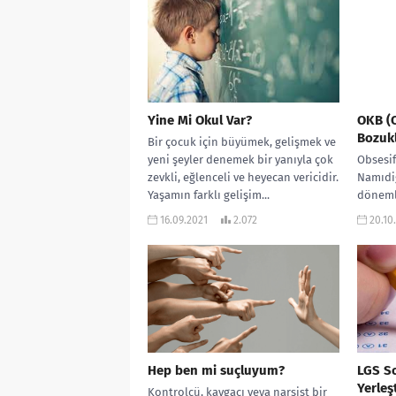
Yine Mi Okul Var?
OKB (
Bozukl
Bir çocuk için büyümek, gelişmek ve
yeni şeyler denemek bir yanıyla çok
Obsesi
zevkli, eğlenceli ve heyecan vericidir.
Namıdi
Yaşamın farklı gelişim...
döneml
gelen b
16.09.2021
2.072
20.10
Apartma
ile gün
Hep ben mi suçluyum?
LGS So
Yerleş
Kontrolcü, kavgacı veya narsist bir