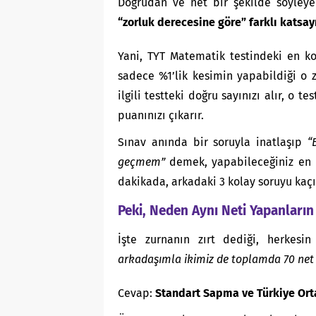
Doğrudan ve net bir şekilde söyley
“zorluk derecesine göre” farklı katsayı
Yani, TYT Matematik testindeki en ko
sadece %1’lik kesimin yapabildiği o
ilgili testteki doğru sayınızı alır, o t
puanınızı çıkarır.
Sınav anında bir soruyla inatlaşıp
“
geçmem”
demek, yapabileceğiniz en b
dakikada, arkadaki 3 kolay soruyu kaçır
Peki, Neden Aynı Neti Yapanların 
İşte zurnanın zırt dediği, herkesi
arkadaşımla ikimiz de toplamda 70 net 
Cevap:
Standart Sapma ve Türkiye Ort