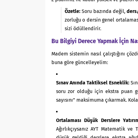
Özetle:
Soru bazında değil,
ders
zorluğu o dersin genel ortalaması
sizi ödüllendirir.
Bu Bilgiyi Derece Yapmak İçin Nası
Madem sistemin nasıl çalıştığını çözd
buna göre güncelleyelim:
Sınav Anında Taktiksel Esneklik:
Sın
soru zor olduğu için ekstra puan g
sayısını” maksimuma çıkarmak. Kolayl
Ortalaması Düşük Derslere Yatırı
Ağırlıkçıysanız AYT Matematik ve T
düşük geldiği derslere ekstra ağır