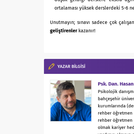
ortalaması yüksek derslerdeki 5-6 ne
Unutmayın; sınavı sadece çok çalışan
geliştirenler
kazanır!
YAZAR BİLGİSİ
Psk. Dan. Hasa
Psikolojik danış
bahçeşehir ünivers
kurumlarında (ders
rehber öğretmen o
rehber öğretmen 
olmak kariyer hed