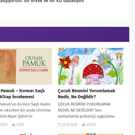
alışıyorum. bir erkek ve bir kız babasıyım
Pamuk – Kırmızı Saçlı
Çocuk Resmini Yorumlamak
Kitap İncelemesi
Nedir, Ne Değildir?
amuk’un Kırmızı Saçlı Kadın
ÇOCUK RESMİNİ YORUMLAMAK
nı okurken bir anda zihnime
NEDİR, NE DEĞİLDİR? Son
list Alper Şahin’in
zamanlarda psikoloji uygulama
lığı Ergenlik Bağlamında
alanında oldukça popüler bazı yeni
.2021
7.581
27.12.2016
33.672
k” makalesi geldi. Yazının...
yöntemler var. Oyun terapisi, sanat...