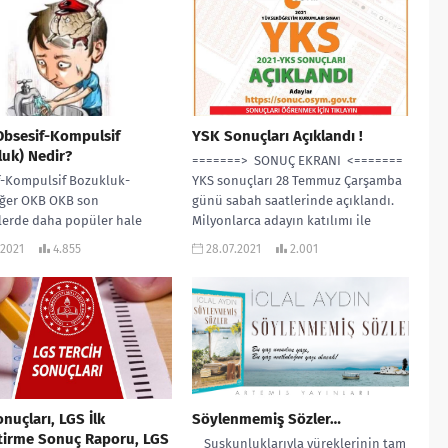
Obsesif-Kompulsif
YSK Sonuçları Açıklandı !
uk) Nedir?
=======> SONUÇ EKRANI <=======
f-Kompulsif Bozukluk-
YKS sonuçları 28 Temmuz Çarşamba
ğer OKB OKB son
günü sabah saatlerinde açıklandı.
erde daha popüler hale
Milyonlarca adayın katılımı ile
ir rahatsızlıktır. Masumlar
düzenlenen 2021 YKS...
.2021
4.855
28.07.2021
2.001
nı dizisinin Safiye karakteri
dem kazanan...
nuçları, LGS İlk
Söylenmemiş Sözler…
tirme Sonuç Raporu, LGS
Suskunluklarıyla yüreklerinin tam