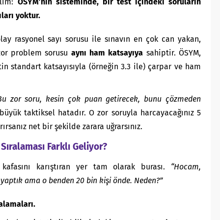
elim:
ÖSYM’nin sisteminde, bir test içindeki soruların
ları yoktur.
lay rasyonel sayı sorusu ile sınavın en çok can yakan,
 zor problem sorusu
aynı ham katsayıya
sahiptir. ÖSYM,
estin standart katsayısıyla (örneğin 3.3 ile) çarpar ve ham
Bu zor soru, kesin çok puan getirecek, bunu çözmeden
üyük taktiksel hatadır. O zor soruyla harcayacağınız 5
ırsanız net bir şekilde zarara uğrarsınız.
Sıralaması Farklı Geliyor?
n kafasını karıştıran yer tam olarak burası.
“Hocam,
yaptık ama o benden 20 bin kişi önde. Neden?”
alamaları.