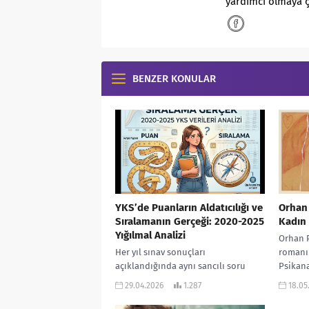
yardımcı olmaya ç
BENZER KONULAR
YKS’de Puanların Aldatıcılığı ve
Orhan 
Sıralamanın Gerçeği: 2020-2025
Kadın 
Yığılmal Analizi
Orhan P
Her yıl sınav sonuçları
romanı
açıklandığında aynı sancılı soru
Psikana
gündeme gelir: “Geçen yıl bu puanla
“Gaddar
29.04.2026
1.287
18.05
tıp fakültesine giriliyordu, bu yıl
Düşünme
neden...