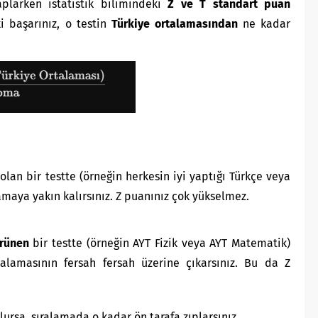
plarken istatistik bilimindeki
Z ve T standart puan
ki başarınız, o testin
Türkiye ortalamasından
ne kadar
olan bir testte (örneğin herkesin iyi yaptığı Türkçe veya
amaya yakın kalırsınız. Z puanınız çok yükselmez.
ürünen
bir testte (örneğin AYT Fizik veya AYT Matematik)
talamasının fersah fersah üzerine çıkarsınız. Bu da Z
lursa, sıralamada o kadar ön tarafa zıplarsınız.