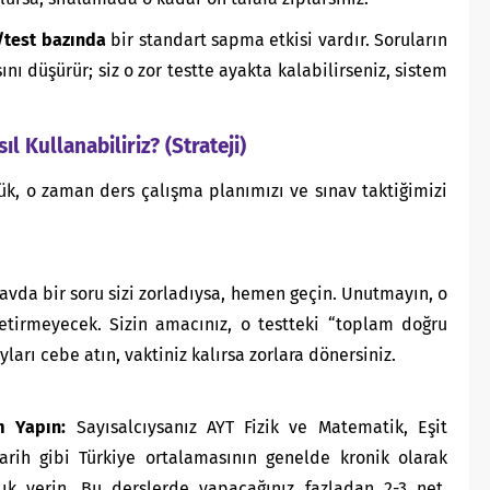
/test bazında
bir standart sapma etkisi vardır. Soruların
nı düşürür; siz o zor testte ayakta kalabilirseniz, sistem
l Kullanabiliriz? (Strateji)
ük, o zaman ders çalışma planımızı ve sınav taktiğimizi
avda bir soru sizi zorladıysa, hemen geçin. Unutmayın, o
etirmeyecek. Sizin amacınız, o testteki “toplam doğru
arı cebe atın, vaktiniz kalırsa zorlara dönersiniz.
m Yapın:
Sayısalcıysanız AYT Fizik ve Matematik, Eşit
arih gibi Türkiye ortalamasının genelde kronik olarak
lık verin. Bu derslerde yapacağınız fazladan 2-3 net,