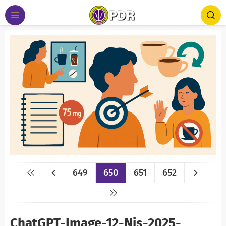
649
650
651
652
ChatGPT-Image-12-Nis-2025-