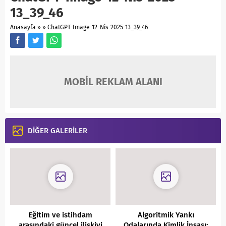
13_39_46
Anasayfa
»
»
ChatGPT-Image-12-Nis-2025-13_39_46
MOBİL REKLAM ALANI
DİĞER GALERİLER
Eğitim ve istihdam
Algoritmik Yankı
arasındaki güncel ilişkiyi
Odalarında Kimlik İnşası: