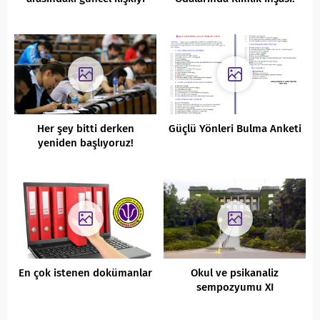
nasıl değerlendirirsiniz?
Gençlerin ‘Incel’ Kültürüne
Çekilme Psikolojisi ve
Dijital Radikalleşme
Her şey bitti derken
Güçlü Yönleri Bulma Anketi
yeniden başlıyoruz!
En çok istenen dokümanlar
Okul ve psikanaliz
sempozyumu XI