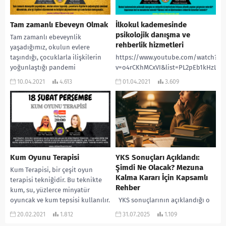
Tam zamanlı Ebeveyn Olmak
İlkokul kademesinde
psikolojik danışma ve
Tam zamanlı ebeveynlik
rehberlik hizmetleri
yaşadığımız, okulun evlere
taşındığı, çocuklarla ilişkilerin
https://www.youtube.com/watch?
yoğunlaştığı pandemi
v=o4rCKhMCxVI&list=PL2pEb1kHzLQ
döneminde, aile içi ilişkileri
10.04.2021
4.613
01.04.2021
3.609
düzenlemek ve iletişimi
güçlendirmek için...
Kum Oyunu Terapisi
YKS Sonuçları Açıklandı:
Şimdi Ne Olacak? Mezuna
Kum Terapisi, bir çeşit oyun
Kalma Kararı İçin Kapsamlı
terapisi tekniğidir. Bu teknikte
Rehber
kum, su, yüzlerce minyatür
oyuncak ve kum tepsisi kullanılır.
YKS sonuçlarının açıklandığı o
Kum terapisi...
an… Aylarca süren emeğin,
20.02.2021
1.812
31.07.2025
1.109
uykusuz gecelerin ve sayısız