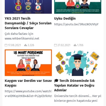
YKS 2021 Tercih
Uyku Dediğin
Danışmanlığı / Sıkça Sorulan
https://youtu.be/5RoLNOUVIyY
Sorulara Cevaplar
Çok daha fazlası için
www.rehberlikservisi.net
#rehberlikservisi #pdrakademi
17.08.2021
3.326
27.02.2021
1.706
#yks #yks2021 #tyt #tyt2021 #lgs
#ösym #2021ykstayfa #ales
#2021tayfaçalışıyor #yks2021tayfa
#onlinerehberlik
#2022tayfadersçalışıyor
#2022tayfa...
Kaygım var Derdim var Sınav
🎓 Tercih Döneminde Sık
Kaygısı
Yapılan Hatalar ve Doğru
Adımlar
https://www.youtube.com/watch?
v=eID9KqUtKB4&list=PL2pEb1kHzLQEtm_bKiW_5l7wqtkrvmXW_&index=1
Üniversite tercih dönemi… Her yıl
binlerce gencin hayatında yeni
bir sayfa açan, umutların,