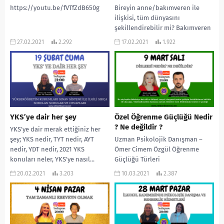
https://youtu.be/fVTfZdB650g
Bireyin anne/bakımveren ile
ilişkisi, tüm dünyasını
şekillendirebilir mi? Bakımveren
ile kurulan ilksel ilişkinin,
27.02.2021
2.292
17.02.2021
1.922
bireyin hayatına olan
yansımalarını psikanalitik bir
bakışla...
YKS’ye dair her şey
Özel Öğrenme Güçlüğü Nedir
? Ne değildir ?
YKS’ye dair merak ettiğiniz her
şey; YKS nedir, TYT nedir, AYT
Uzman Psikolojik Danışman –
nedir, YDT nedir, 2021 YKS
Ömer Cimem Özgül Öğrenme
konuları neler, YKS’ye nasıl...
Güçlüğü Türleri
20.02.2021
3.203
10.03.2021
2.387