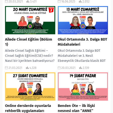
20.03.2021
3.431
16.06.2025
2.052
heyecanların ama aynı zamanda
kaygıların da yoğunlaştığı...
Ailede Cinsel Eğitim (Bölüm
Okul Ortamında 3. Dalga BDT
1)
Müdahaleleri
Ailede Cinsel Sağlık Eğitimi –
Okul Ortamında 3. Dalga BDT
Cinsel Sağlık Eğitimi(CSE) nedir?
Müdahaleleri ve 3. Nesil
Nasıl bir içerikten bahsediyoruz?
Ebeveynlik Okullarda klasik BDT
– CSE’ne gerçekten ihtiyaç var mı?
uygulamalarının tıkandığı
21.03.2021
4.328
20.03.2021
2.139
–...
konular nelerdir? 3. dalga BDT...
Online derslerde oyunlarla
Benden Öte – ilk ilişki
rehberlik uygulamaları
nesnesi olan ”ANNE”