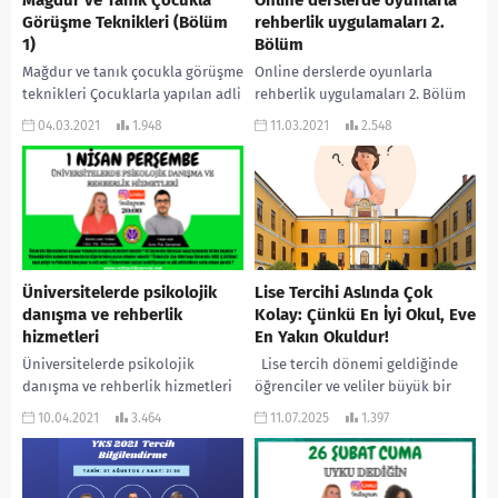
Mağdur ve Tanık Çocukla
Online derslerde oyunlarla
Görüşme Teknikleri (Bölüm
rehberlik uygulamaları 2.
1)
Bölüm
Mağdur ve tanık çocukla görüşme
Online derslerde oyunlarla
teknikleri Çocuklarla yapılan adli
rehberlik uygulamaları 2. Bölüm
görüşmelerde gerekli koşulların
PDR hizmetleri kapsamında
04.03.2021
1.948
11.03.2021
2.548
sağlanması, uygun görüşme
öğrencilerin psikolojik
tekniklerinin kullanılması önem
sağlamlıklarına katkı verecek
arz etmektedir....
önleyici ve gelişimsel online
dersler...
Üniversitelerde psikolojik
Lise Tercihi Aslında Çok
danışma ve rehberlik
Kolay: Çünkü En İyi Okul, Eve
hizmetleri
En Yakın Okuldur!
Üniversitelerde psikolojik
Lise tercih dönemi geldiğinde
danışma ve rehberlik hizmetleri
öğrenciler ve veliler büyük bir
Üniversite öğrencilerine sunulan
kaygıya kapılır: Yüzdelik dilimler,
10.04.2021
3.464
11.07.2025
1.397
Psikolojik Danışma Hizmetleri
puanlar, “nitelikli” okullar… Bu
nelerdir ? Bir üniversite öğrencisi
karmaşanın içinde...
hangi konularda birime...