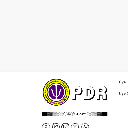
Üye G
Üye 
██▓▓▒▒░░ ⓅⒹⓇ 2020™ ░░▒▒▓▓██