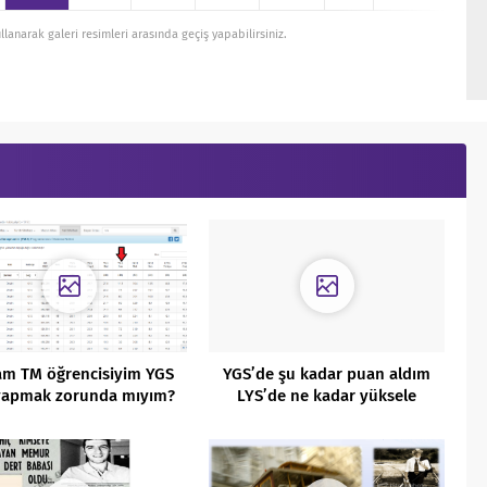
ullanarak galeri resimleri arasında geçiş yapabilirsiniz.
m TM öğrencisiyim YGS
YGS’de şu kadar puan aldım
yapmak zorunda mıyım?
LYS’de ne kadar yüksele
bilirim?