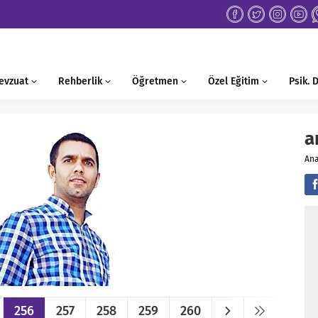
evzuat
Rehberlik
Öğretmen
Özel Eğitim
Psik.
a
An
256
257
258
259
260