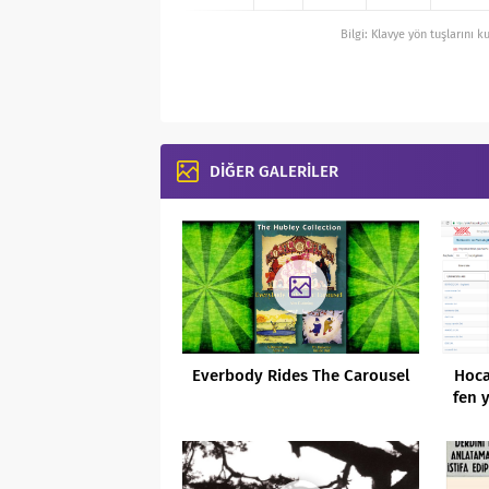
Bilgi: Klavye yön tuşlarını k
DİĞER GALERİLER
Everbody Rides The Carousel
Hoca
fen 