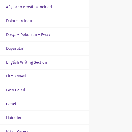
Afiş Pano Broşür Örnekleri
Doküman İndir
Dosya – Doküman – Evrak
Duyurular
English Writing Section
Film Köşesi
Foto Galeri
Genel
Haberler
Kitap Köşesi