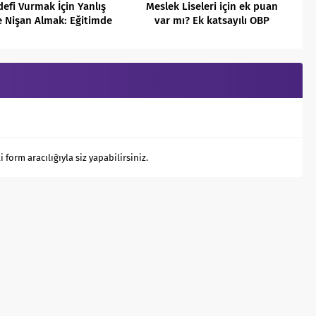
efi Vurmak İçin Yanlış
Meslek Liseleri için ek puan
 Nişan Almak: Eğitimde
var mı? Ek katsayılı OBP
Ölçütün” Asıl Hedefe
nedir?
Dönüşmesi
orm aracılığıyla siz yapabilirsiniz.