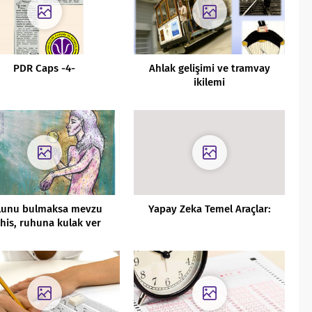
PDR Caps -4-
Ahlak gelişimi ve tramvay
ikilemi
lunu bulmaksa mevzu
Yapay Zeka Temel Araçlar:
his, ruhuna kulak ver