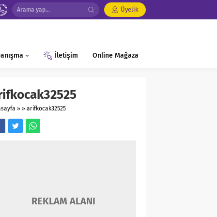
Üyelik
 Danışma
İletişim
Online Mağaza
rifkocak32525
asayfa
»
»
arifkocak32525
REKLAM ALANI