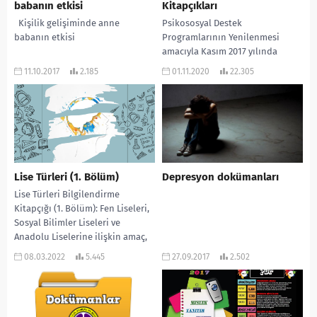
babanın etkisi
Kitapçıkları
Kişilik gelişiminde anne
Psikososyal Destek
babanın etkisi
Programlarının Yenilenmesi
amacıyla Kasım 2017 yılında
UNICEF ile başlatılan proje
11.10.2017
2.185
01.11.2020
22.305
kapsamında 1 önleyici, 6 tanesi
güçlendirici (Göç, Terör,...
Lise Türleri (1. Bölüm)
Depresyon dokümanları
Lise Türleri Bilgilendirme
Kitapçığı (1. Bölüm): Fen Liseleri,
Sosyal Bilimler Liseleri ve
Anadolu Liselerine ilişkin amaç,
öğrenim süreleri, geçiş sistemi,...
08.03.2022
5.445
27.09.2017
2.502