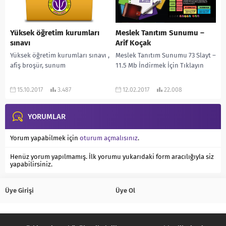
Yüksek öğretim kurumları
Meslek Tanıtım Sunumu –
sınavı
Arif Koçak
Yüksek öğretim kurumları sınavı ,
Meslek Tanıtım Sunumu 73 Slayt –
afiş broşür, sunum
11.5 Mb İndirmek İçin Tıklayın
15.10.2017
3.487
12.02.2017
22.008
YORUMLAR
Yorum yapabilmek için
oturum açmalısınız
.
Henüz yorum yapılmamış. İlk yorumu yukarıdaki form aracılığıyla siz
yapabilirsiniz.
Üye Girişi
Üye Ol