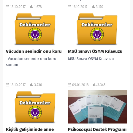
HAZIRLAMA
18.10.2017
1.678
16.10.2017
3.170
Vücudun senindir onu koru
MSÜ Sınavı ÖSYM Kılavuzu
Vücudun senindir onu koru
MSÜ Sınavı ÖSYM Kılavuzu
sunum
18.10.2017
3.730
09.01.2018
3.345
Kişilik gelişiminde anne
Psikososyal Destek Programı