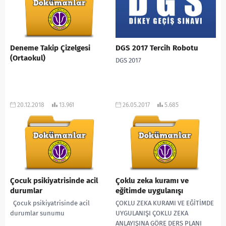
Deneme Takip Çizelgesi
DGS 2017 Tercih Robotu
(Ortaokul)
DGS 2017
20.12.2018
13.961
26.05.2017
5.685
Çocuk psikiyatrisinde acil
Çoklu zeka kuramı ve
durumlar
eğitimde uygulanışı
Çocuk psikiyatrisinde acil
ÇOKLU ZEKA KURAMI VE EĞİTİMDE
durumlar sunumu
UYGULANIŞI ÇOKLU ZEKA
ANLAYIŞINA GÖRE DERS PLANI