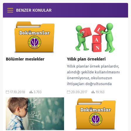
BENZER KONULAR
Bölümler meslekler
Yıllık plan örnekleri
Yıllık planlar örnek planlardır,
alındığı şekilde kullanılmasını
önermiyoruz, okulunuzun
ihtiyaçları doğrultusunda
hareket etmeniz en sağlıklısıdır.
17.10.2018
3.703
20.09.2017
19.163
MEB GENEL HEDEFLER *
Bağımlılıkla...