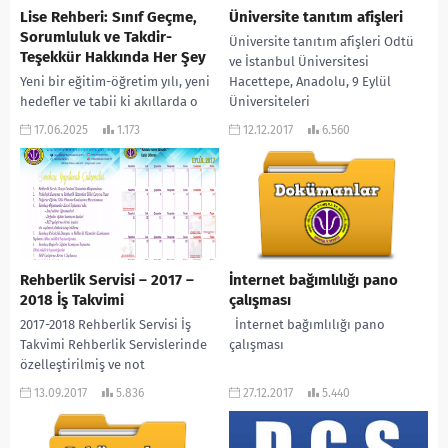
Lise Rehberi: Sınıf Geçme,
Üniversite tanıtım afişleri
Sorumluluk ve Takdir-
Üniversite tanıtım afişleri Odtü
Teşekkür Hakkında Her Şey
ve İstanbul Üniversitesi
Yeni bir eğitim-öğretim yılı, yeni
Hacettepe, Anadolu, 9 Eylül
hedefler ve tabii ki akıllarda o
Üniversiteleri
klasik soru: “Bu sene sınıfı nasıl
17.06.2025
1.173
12.12.2017
6.560
geçeceğim?” Milli Eğitim...
Rehberlik Servisi – 2017 –
İnternet bağımlılığı pano
2018 İş Takvimi
çalışması
2017-2018 Rehberlik Servisi İş
İnternet bağımlılığı pano
Takvimi Rehberlik Servislerinde
çalışması
özelleştirilmiş ve not
alınabilecek tarzda bir masa
13.09.2017
5.836
27.12.2017
5.440
takvimi hazırlama isteğimizle
doğmuş ve uzunca...