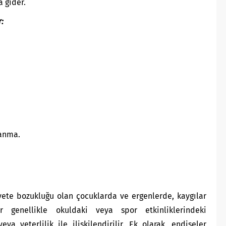
 gider.
r:
lanma.
yete bozukluğu olan çocuklarda ve ergenlerde, kaygılar
r genellikle okuldaki veya spor etkinliklerindeki
ya yeterlilik ile ilişkilendirilir. Ek olarak, endişeler