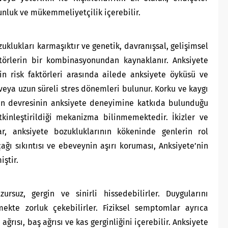
unluk ve mükemmeliyetçilik içerebilir.
uklukları karmaşıktır ve genetik, davranışsal, gelişimsel
törlerin bir kombinasyonundan kaynaklanır. Anksiyete
in risk faktörleri arasında ailede anksiyete öyküsü ve
 veya uzun süreli stres dönemleri bulunur. Korku ve kaygı
eyin devresinin anksiyete deneyimine katkıda bulunduğu
tkinleştirildiği mekanizma bilinmemektedir. İkizler ve
ar, anksiyete bozukluklarının kökeninde genlerin rol
ağı sıkıntısı ve ebeveynin aşırı koruması, Anksiyete’nin
iştir.
rsuz, gergin ve sinirli hissedebilirler. Duygularını
kte zorluk çekebilirler. Fiziksel semptomlar ayrıca
ağrısı, baş ağrısı ve kas gerginliğini içerebilir. Anksiyete