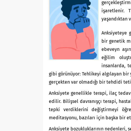
gerçekleştir
işaretlenir.
yaşandıktan v
Anksiyeteye g
bir genetik m
ebeveyn aşırı
eğilim oluş
insanlarda, t
gibi görünüyor: Tehlikeyi algılayan bir 
gerçekten var olmadığı bir tehdidi teti
Anksiyete genellikle terapi, ilaç tedav
edilir. Bilişsel davranışçı terapi, has
tepki verdiklerini değiştirmeyi öğre
meditasyonu, bazıları için başka bir etk
Anksiyete bozukluklarının nedenleri, s