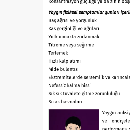
Konsantrasyon güçlüğü ya da zihin boşa
Yaygın fiziksel semptomlar şunları içeri
Baş ağrısı ve yorgunluk
Kas gerginliği ve ağrıları
Yutkunmakta zorlanmak
Titreme veya seğirme
Terlemek
Hızlı kalp atımı
Mide bulantısı
Ekstremitelerde sersemlik ve karınca
Nefessiz kalma hissi
Sık sık tuvalete gitme zorunluluğu
Sıcak basmaları
Yaygın anksi
ve endişele
performans ve