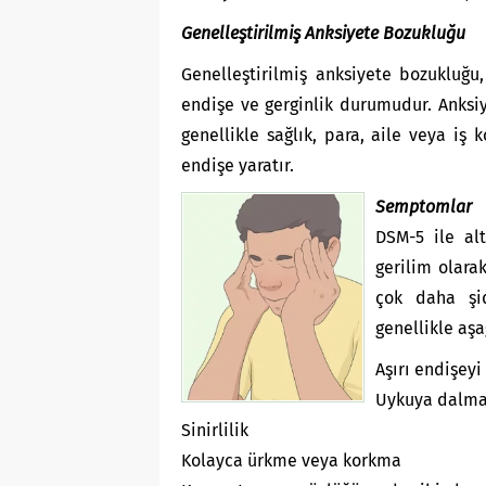
Genelleştirilmiş Anksiyete Bozukluğu
Genelleştirilmiş anksiyete bozukluğu,
endişe ve gerginlik durumudur. Anksiy
genellikle sağlık, para, aile veya iş
endişe yaratır.
Semptomlar
DSM-5 ile al
gerilim olara
çok daha şid
genellikle aş
Aşırı endişey
Uykuya dalma
Sinirlilik
Kolayca ürkme veya korkma