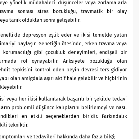
meye yönelik müdahaleci düşünceler veya zorlamalarla
 Travma sonrası stres bozukluğu, travmatik bir olay
eya tanık olduktan sonra gelişebilir.
enellikle depresyon eşlik eder ve ikisi temelde yatan
imariyi paylaşır. Genetiğin ötesinde, erken travma veya
 korumacılığı gibi çocukluk deneyimleri, endişeli bir
turmada rol oynayabilir. Anksiyete bozukluğu olan
ehdit tepkisini kontrol eden beyin devresi ters gidiyor
yapı olan amigdala aşırı aktif hale gelebilir ve hiçbirinin
kleyebilir.
isi veya her ikisi kullanılarak başarılı bir şekilde tedavi
taların problemli düşünce kalıplarını belirlemeyi ve nasıl
ndikleri en etkili seçeneklerden biridir. Farkındalık
ili tekniktir.
emptomları ve tedavileri hakkında daha fazla bilgi;