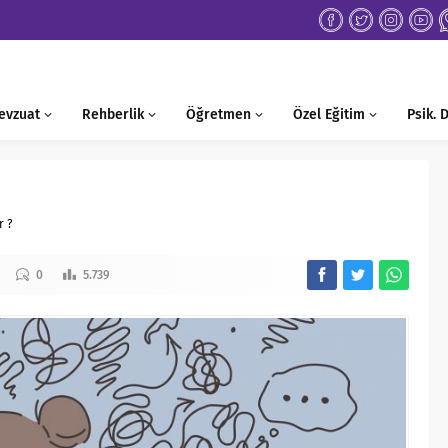
evzuat
Rehberlik
Öğretmen
Özel Eğitim
Psik.
r ?
0
5.739