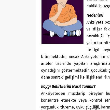
dakiklik, uyg
Nedenleri
Anksiyete boz
ve diğer fak
bozukluğu iç
yakın tarihli
ile ilgili b
bilinmektedir, ancak Anksiyete’nin e
aileler üzerinde yapılan araştırmal
oynadığını göstermektedir. Çocukluk ç
daha sonraki gelişimi ile ilişkilendirilm
Kaygı Belirtilerini Nasıl Tanınır?
Anksiyeteden muzdarip bireyler huzu
konsantre etmekte veya kontrol etme
yorgunluk, titreme, uyku güçlüğü, karın 