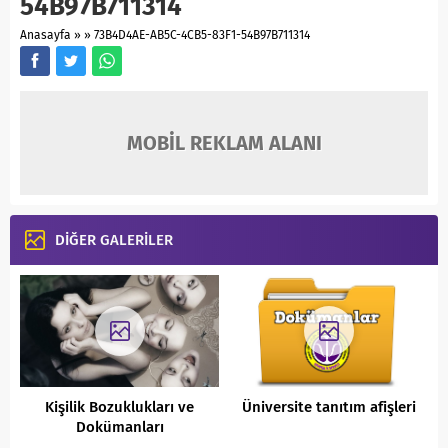
54B97B711314
Anasayfa
»
»
73B4D4AE-AB5C-4CB5-83F1-54B97B711314
MOBİL REKLAM ALANI
DİĞER GALERİLER
Kişilik Bozuklukları ve
Üniversite tanıtım afişleri
Dokümanları