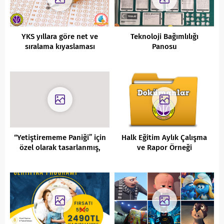
YKS yıllara göre net ve
Teknoloji Bağımlılığı
sıralama kıyaslaması
Panosu
“Yetiştirememe Paniği” için
Halk Eğitim Aylık Çalışma
özel olarak tasarlanmış,
ve Rapor Örneği
YKS Acil Durum / Kriz
Yönetimi Programı (Triage
Yöntemi):