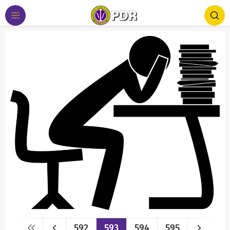
592
593
594
595