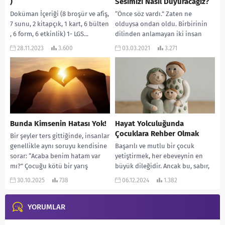
)
Sesimizi Nasıl Duyuracağız?
Doküman İçeriği (8 broşür ve afiş,
“Önce söz vardı.” Zaten ne
7 sunu, 2 kitapçık, 1 kart, 6 bülten
olduysa ondan oldu. Birbirinin
, 6 form, 6 etkinlik) 1- LGS...
dilinden anlamayan iki insan
önce beden dili ile iletişim
28.11.2023
3.600
03.03.2021
3.271
kurmaya çalışır....
Bunda Kimsenin Hatası Yok!
Hayat Yolculuğunda
Çocuklara Rehber Olmak
Bir şeyler ters gittiğinde, insanlar
genellikle aynı soruyu kendisine
Başarılı ve mutlu bir çocuk
sorar: “Acaba benim hatam var
yetiştirmek, her ebeveynin en
mı?” Çocuğu kötü bir yarış
büyük dileğidir. Ancak bu, sabır,
geçirdiğinde,...
sevgi ve doğru rehberlik
30.10.2025
738
06.12.2024
1.382
gerektiren bir...
YORUMLAR