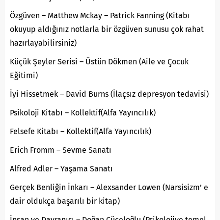
Özgüven – Matthew Mckay – Patrick Fanning (Kitabı
okuyup aldığınız notlarla bir özgüven sunusu çok rahat
hazırlayabilirsiniz)
Küçük Şeyler Serisi – Üstün Dökmen (Aile ve Çocuk
Eğitimi)
İyi Hissetmek – David Burns (İlaçsız depresyon tedavisi)
Psikoloji Kitabı – Kollektif(Alfa Yayıncılık)
Felsefe Kitabı – Kollektif(Alfa Yayıncılık)
Erich Fromm – Sevme Sanatı
Alfred Adler – Yaşama Sanatı
Gerçek Benliğin İnkarı – Alexsander Lowen (Narsisizm’ e
dair oldukça başarılı bir kitap)
İnsan ve Davranışı – Doğan Cüceloğlu (Psikolojiye temel