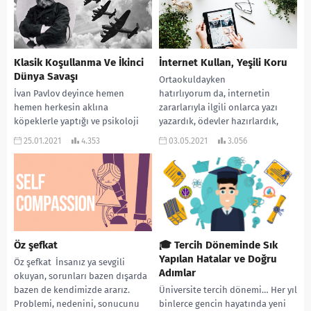
Klasik Koşullanma Ve İkinci
İnternet Kullan, Yeşili Koru
Dünya Savaşı
Ortaokuldayken
İvan Pavlov deyince hemen
hatırlıyorum da, internetin
hemen herkesin aklına
zararlarıyla ilgili onlarca yazı
köpeklerle yaptığı ve psikoloji
yazardık, ödevler hazırlardık,
tarihine geçen o meşhur deney
bunlarla ilgili makaleler
25.01.2021
4.353
03.05.2021
3.056
gelir. Klasik koşullanma yoluyla...
okurduk. Tam da internet
kültürünün henüz kazanılmadığı,
bu...
Öz şefkat
🎓 Tercih Döneminde Sık
Yapılan Hatalar ve Doğru
Öz şefkat İnsanız ya sevgili
Adımlar
okuyan, sorunları bazen dışarda
bazen de kendimizde ararız.
Üniversite tercih dönemi… Her yıl
Problemi, nedenini, sonucunu
binlerce gencin hayatında yeni