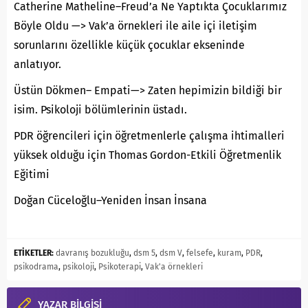
Catherine Matheline–Freud’a Ne Yaptıkta Çocuklarımız
Böyle Oldu —> Vak’a örnekleri ile aile içi iletişim
sorunlarını özellikle küçük çocuklar ekseninde
anlatıyor.
Üstün Dökmen– Empati—> Zaten hepimizin bildiği bir
isim. Psikoloji bölümlerinin üstadı.
PDR öğrencileri için öğretmenlerle çalışma ihtimalleri
yüksek olduğu için Thomas Gordon-Etkili Öğretmenlik
Eğitimi
Doğan Cüceloğlu–Yeniden İnsan İnsana
ETİKETLER:
davranış bozukluğu
,
dsm 5
,
dsm V
,
felsefe
,
kuram
,
PDR
,
psikodrama
,
psikoloji
,
Psikoterapi
,
Vak'a örnekleri
YAZAR BİLGİSİ