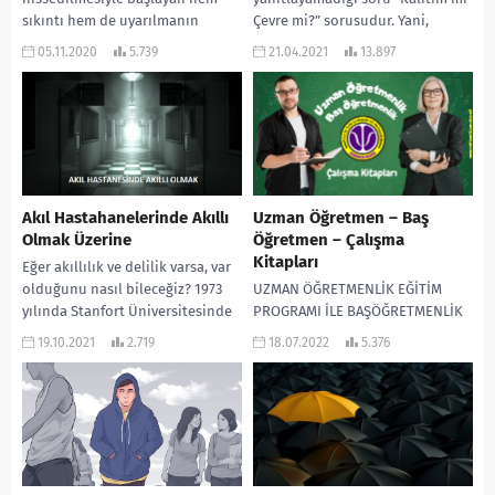
sıkıntı hem de uyarılmanın
Çevre mi?” sorusudur. Yani,
zihinsel bir durumudur. Hem
“davranışın kaynağı doğuştan
05.11.2020
5.739
21.04.2021
13.897
bilişsel unsurları – gelecekteki...
mıdır...
Akıl Hastahanelerinde Akıllı
Uzman Öğretmen – Baş
Olmak Üzerine
Öğretmen – Çalışma
Kitapları
Eğer akıllılık ve delilik varsa, var
olduğunu nasıl bileceğiz? 1973
UZMAN ÖĞRETMENLİK EĞİTİM
yılında Stanfort Üniversitesinde
PROGRAMI İLE BAŞÖĞRETMENLİK
akademisyen olan klinik
EĞİTİM PROGRAMINA İLİŞKİN
19.10.2021
2.719
18.07.2022
5.376
psikolog David Rosehan akıl...
AÇIKLAMALAR İlgili mevzuatı
gereği uzman öğretmen unvanı
için öğretmenlerin 180 saatlik,...