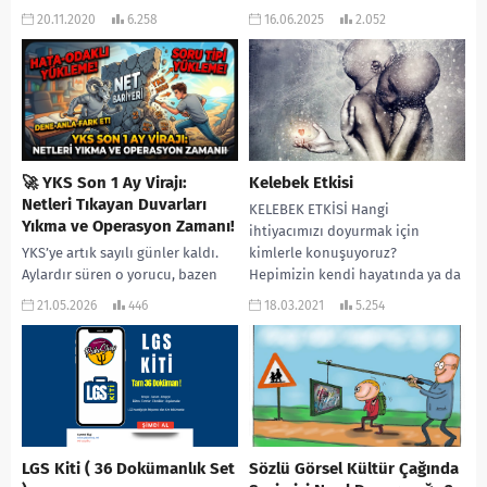
kendine bağlayan insanlardan
bir sayfa açan, umutların,
20.11.2020
6.258
16.06.2025
2.052
bahsedeceğim...
heyecanların ama aynı zamanda
kaygıların da yoğunlaştığı...
🚀 YKS Son 1 Ay Virajı:
Kelebek Etkisi
Netleri Tıkayan Duvarları
KELEBEK ETKİSİ Hangi
Yıkma ve Operasyon Zamanı!
ihtiyacımızı doyurmak için
YKS’ye artık sayılı günler kaldı.
kimlerle konuşuyoruz?
Aylardır süren o yorucu, bazen
Hepimizin kendi hayatında ya da
bıktırıcı maratonun tam olarak
başkalarının hayatında rastladığı
21.05.2026
446
18.03.2021
5.254
“yüzdük yüzdük kuyruğuna
durumlardan söz ediyorum. X...
geldik” dediğimiz evresindeyiz....
LGS Kiti ( 36 Dokümanlık Set
Sözlü Görsel Kültür Çağında