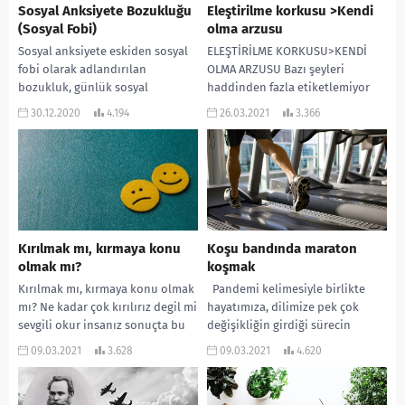
Sosyal Anksiyete Bozukluğu
Eleştirilme korkusu >Kendi
(Sosyal Fobi)
olma arzusu
Sosyal anksiyete eskiden sosyal
ELEŞTİRİLME KORKUSU>KENDİ
fobi olarak adlandırılan
OLMA ARZUSU Bazı şeyleri
bozukluk, günlük sosyal
haddinden fazla etiketlemiyor
ortamlarda anksiyete ve aşırı
muyuz? Örnek verelim şu tabiri
30.12.2020
4.194
26.03.2021
3.366
özbilincini ezici ile karakterize
biliriz “bu kız da tam bir...
bir hastalıktır....
Kırılmak mı, kırmaya konu
Koşu bandında maraton
olmak mı?
koşmak
Kırılmak mı, kırmaya konu olmak
Pandemi kelimesiyle birlikte
mı? Ne kadar çok kırılırız degil mi
hayatımıza, dilimize pek çok
sevgili okur insanız sonuçta bu
değişikliğin girdiği sürecin
doğamızda var gibi...
seneyi devriyesindeyiz. Tam bir
09.03.2021
3.628
09.03.2021
4.620
yıl geçti. Bu bir yıl...