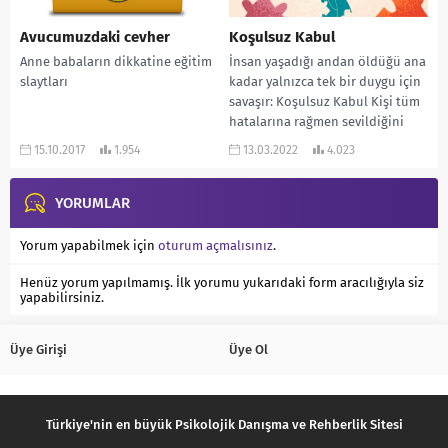
Avucumuzdaki cevher
Koşulsuz Kabul
Anne babaların dikkatine eğitim
İnsan yaşadığı andan öldüğü ana
slaytları
kadar yalnızca tek bir duygu için
savaşır: Koşulsuz Kabul Kişi tüm
hatalarına rağmen sevildiğini
bilmek...
15.10.2017
1.954
13.03.2022
4.023
YORUMLAR
Yorum yapabilmek için
oturum açmalısınız
.
Henüz yorum yapılmamış. İlk yorumu yukarıdaki form aracılığıyla siz
yapabilirsiniz.
Üye Girişi
Üye Ol
Türkiye'nin en büyük Psikolojik Danışma ve Rehberlik Sitesi