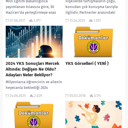
Milli Eğitim Bakanlığınca
İlişkilerde tartışmaların çoğu,
yayımlanan kılavuza göre, 30
konudan çok konuşma tarzıyla
Haziran’da yerleştirmeye esas
ilgilidir. Partnerler arasındaki
puanların açıklanmasının
tartışmalar genellikle bir
07.06.2017
3.977
13.04.2025
1.057
ardından 14-24 Temmuz’da
konudan dolayı değil,
liselere tercihler alınacak. Milli
birbirlerinin duygusal yaralarına
Eğitim...
dokunmalarıyla...
2024 YKS Sonuçları Mercek
YKS Görselleri ( YENİ )
Altında: Değişen Ne Oldu?
Adayları Neler Bekliyor?
Milyonlarca öğrencinin ve ailenin
heyecanla beklediği 2024
Yükseköğretim Kurumları Sınavı
24.06.2025
2.029
05.03.2018
5.174
(YKS) sonuçları açıklandı. Sonuç
belgeleriyle birlikte ÖSYM
tarafından yayımlanan sayısal...