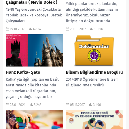
Çalışmaları ( Nevin Dölek )
Yıllık planlar örnek planlardır,
12-18 Yaş Grubundaki Çocuklarla
alındığı şekilde kullanılmasını
Yapılabilecek Psikososyal Destek
önermiyoruz, okulunuzun
Çalışmaları
ihtiyaçları doğrultusunda
hareket etmeniz en sağlıklısıdır.
15.10.2017
4.824
20.09.2017
19.156
MEB GENEL HEDEFLER *
Bağımlılıkla...
Franz Kafka- Şato
Bilsem Bilgilendirme Broşürü
Kafka’ yla ilgili yapılan en basit
2017-2018 Öğretmenlere Bilsem
araştırmada bile kitaplarında
Bilgilendirme Broşürü
esen melankoli rüzgarlarının,
yaşamış olduğu hayatın bir
sonucu olduğu görülür. Bence...
25.01.2021
5.243
05.11.2017
3.496