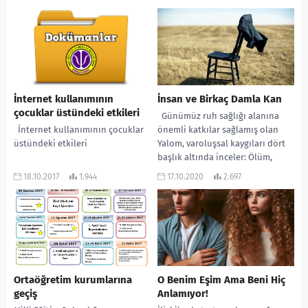
psikolojik danışman...
İnternet kullanımının
İnsan ve Birkaç Damla Kan
çocuklar üstündeki etkileri
Günümüz ruh sağlığı alanına
İnternet kullanımının çocuklar
önemli katkılar sağlamış olan
üstündeki etkileri
Yalom, varoluşsal kaygıları dört
başlık altında inceler: Ölüm,
Özgürlük/Sorumluluk, Yalnızlık
18.10.2017
1.944
17.10.2020
2.697
ve...
Ortaöğretim kurumlarına
O Benim Eşim Ama Beni Hiç
geçiş
Anlamıyor!