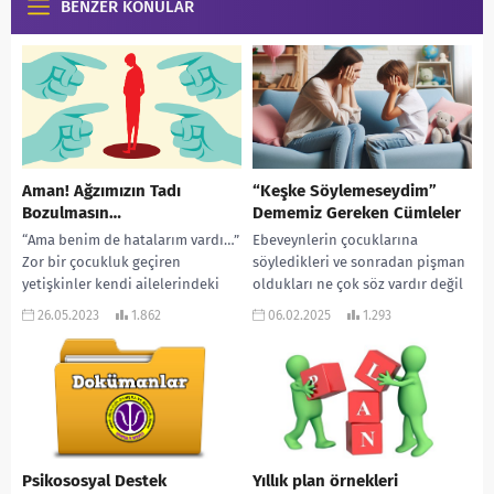
BENZER KONULAR
Aman! Ağzımızın Tadı
“Keşke Söylemeseydim”
Bozulmasın…
Dememiz Gereken Cümleler
“Ama benim de hatalarım vardı…”
Ebeveynlerin çocuklarına
Zor bir çocukluk geçiren
söyledikleri ve sonradan pişman
yetişkinler kendi ailelerindeki
oldukları ne çok söz vardır değil
sağlıksız veya taciz edici
mi? Ebeveynlik, hem neşe hem de
26.05.2023
1.862
06.02.2025
1.293
davranışları mazur görmeyi
zorluklarla dolu...
öğrenir...
Psikososyal Destek
Yıllık plan örnekleri