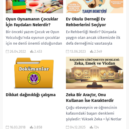
Oyun Oynamanın Çocuklar
Ev Okulu Derneği Ev
İçin Faydaları Nelerdir?
Rehberlerini Seçiyor
Bir önceki yazım Çocuk ve Oyun
Ev Rehberliği Nedir? Dünyada
Yolculuğu’nda oyunun çocuklar
yaygın olan ancak ülkemizde ilk
için ne denli önemli olduğundan
defa derneğimiz vasıtasıyla
ve ne anlama geldiğinden söz
konuşulmaya başlanan Ev Okulu
26.04.2022
2.453
13.06.2023
2.549
etmiştim....
sistemleri gelecekte ülkemizin
gündeminde...
Dikkat dağınıklığı çalışma
Zeka Bir Araçtır, Onu
Kullanan İse Karakterdir
Çoğu ebeveynin ve öğrencinin
kafasındaki başarı denklemi
şöyledir: Yüksek Zeka + İyi Notlar
= Hayat Boyu Mutluluk. Bir
16.03.2018
3.858
04.12.2025
724