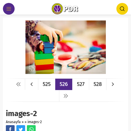
525
526
527
528
images-2
Anasayfa
»
»
images-2