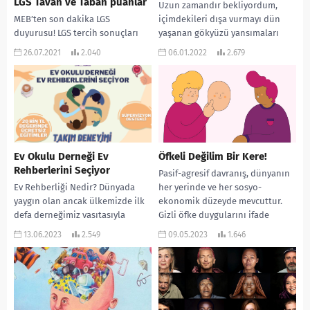
LGS Tavan ve Taban puanlar
Uzun zamandır bekliyordum,
MEB’ten son dakika LGS
içimdekileri dışa vurmayı dün
duyurusu! LGS tercih sonuçları
yaşanan gökyüzü yansımaları
açıklandı- 2021 LGS sonuç
içime ilham oldu Rorschach
26.07.2021
2.040
06.01.2022
2.679
görüntüleme ekranı 2021 LGS İlk
mürekkep testini bilirsiniz işte
Yerleştirme Sonuç Raporu...
günbatımına yakın...
Ev Okulu Derneği Ev
Öfkeli Değilim Bir Kere!
Rehberlerini Seçiyor
Pasif-agresif davranış, dünyanın
Ev Rehberliği Nedir? Dünyada
her yerinde ve her sosyo-
yaygın olan ancak ülkemizde ilk
ekonomik düzeyde mevcuttur.
defa derneğimiz vasıtasıyla
Gizli öfke duygularını ifade
konuşulmaya başlanan Ev Okulu
etmenin kasıtlı ve maskeli bir
13.06.2023
2.549
09.05.2023
1.646
sistemleri gelecekte ülkemizin
yoludur....
gündeminde...