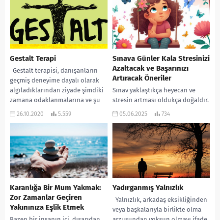
bir kariyer hayal...
Gestalt Terapi
Sınava Günler Kala Stresinizi
Azaltacak ve Başarınızı
Gestalt terapisi, danışanların
Artıracak Öneriler
geçmiş deneyime dayalı olarak
algıladıklarından ziyade şimdiki
Sınav yaklaştıkça heyecan ve
zamana odaklanmalarına ve şu
stresin artması oldukça doğaldır.
anda yaşamlarında gerçekte
Ancak unutmayın, doğru
26.10.2020
5.559
05.06.2025
734
neler olup...
stratejilerle bu süreci yönetebilir
ve emeğinizin karşılığını
alabilirsiniz. “Ssınava...
Karanlığa Bir Mum Yakmak:
Yadırganmış Yalnızlık
Zor Zamanlar Geçiren
Yalnızlık, arkadaş eksikliğinden
Yakınınıza Eşlik Etmek
veya başkalarıyla birlikte olma
Bazen bir insanın içi, dışarıdan
arzusundan yoksun olmayı ifade