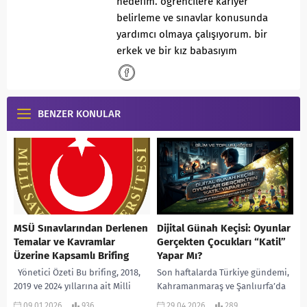
hedefim. öğrencilere kariyer
belirleme ve sınavlar konusunda
yardımcı olmaya çalışıyorum. bir
erkek ve bir kız babasıyım
BENZER KONULAR
MSÜ Sınavlarından Derlenen
Dijital Günah Keçisi: Oyunlar
Temalar ve Kavramlar
Gerçekten Çocukları “Katil”
Üzerine Kapsamlı Brifing
Yapar Mı?
Yönetici Özeti Bu brifing, 2018,
Son haftalarda Türkiye gündemi,
2019 ve 2024 yıllarına ait Milli
Kahramanmaraş ve Şanlıurfa’da
Savunma Üniversitesi (MSÜ)
yaşanan üzücü okul olayları ve
09.01.2026
936
29.04.2026
289