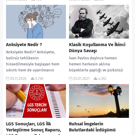
Askeri Öğrenci Aday Belirleme
ardından gelen sosyal medya
Sınavı...
kısıtlamalarıyla çalkalanıyor.
Tartışmaların odağında...
Anksiyete Nedir ?
Klasik Koşullanma Ve İkinci
Dünya Savaşı
Anksiyete Nedir? Anksiyete,
belirsiz tehlikenin
İvan Pavlov deyince hemen
hissedilmesiyle başlayan hem
hemen herkesin aklına
sıkıntı hem de uyarılmanın
köpeklerle yaptığı ve psikoloji
zihinsel bir durumudur. Hem
tarihine geçen o meşhur deney
05.11.2020
5.736
25.01.2021
4.352
bilişsel unsurları – gelecekteki...
gelir. Klasik koşullanma yoluyla...
LGS Sonuçları, LGS İlk
Ruhsal İmgelerin
Yerleştirme Sonuç Raporu,
Bulutlardaki İzdüşümü