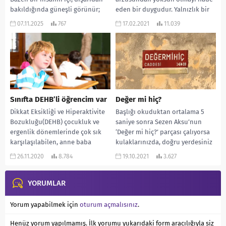
bakıldığında güneşli görünür;
eden bir duygudur. Yalnızlık bir
ama içinde uzun bir kış
tercih meselesi değil...
07.11.2025
767
17.02.2021
11.039
sürüyordur. Depresyon tam da
böyledir. Kişi bunu...
Sınıfta DEHB’li öğrencim var
Değer mi hiç?
Dikkat Eksikliği ve Hiperaktivite
Başlığı okuduktan ortalama 5
Bozukluğu(DEHB) çocukluk ve
saniye sonra Sezen Aksu’nun
ergenlik dönemlerinde çok sık
‘Değer mi hiç?’ parçası çalıyorsa
karşılaşılabilen, anne baba
kulaklarınızda, doğru yerdesiniz
tutumlarıyla doğrudan ilişkili
🙂 Bir işi yaptığınızda...
26.11.2020
8.784
19.10.2021
3.627
olmayan, kalıtsal özelliklerin...
YORUMLAR
Yorum yapabilmek için
oturum açmalısınız
.
Henüz yorum yapılmamış. İlk yorumu yukarıdaki form aracılığıyla siz