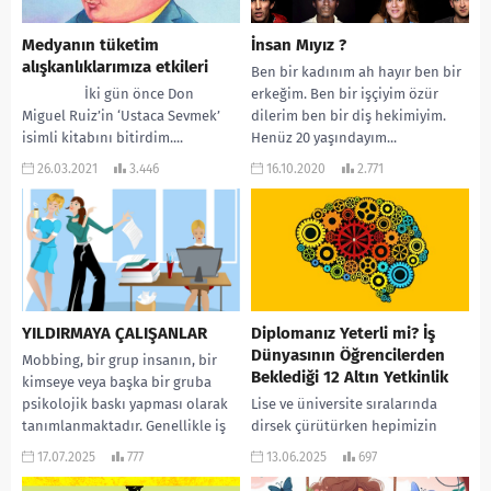
Medyanın tüketim
İnsan Mıyız ?
alışkanlıklarımıza etkileri
Ben bir kadınım ah hayır ben bir
İki gün önce Don
erkeğim. Ben bir işçiyim özür
Miguel Ruiz’in ‘Ustaca Sevmek’
dilerim ben bir diş hekimiyim.
isimli kitabını bitirdim....
Henüz 20 yaşındayım...
26.03.2021
3.446
16.10.2020
2.771
YILDIRMAYA ÇALIŞANLAR
Diplomanız Yeterli mi? İş
Dünyasının Öğrencilerden
Mobbing, bir grup insanın, bir
Beklediği 12 Altın Yetkinlik
kimseye veya başka bir gruba
psikolojik baskı yapması olarak
Lise ve üniversite sıralarında
tanımlanmaktadır. Genellikle iş
dirsek çürütürken hepimizin
hayatında karşılaşılan bir...
aklında o büyük soru belirir:
17.07.2025
777
13.06.2025
697
“Mezun olunca ne olacak?” Parlak