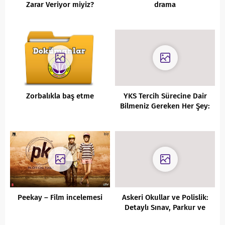
Zarar Veriyor miyiz?
drama
Zorbalıkla baş etme
YKS Tercih Sürecine Dair
Bilmeniz Gereken Her Şey:
OBP, Barajlar ve Sonuç
Beklentisi
Peekay – Film incelemesi
Askeri Okullar ve Polislik:
Detaylı Sınav, Parkur ve
Puanlama Rehberi