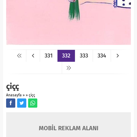
331
332
333
334
çiçç
Anasayfa
»
»
çiçç
MOBİL REKLAM ALANI