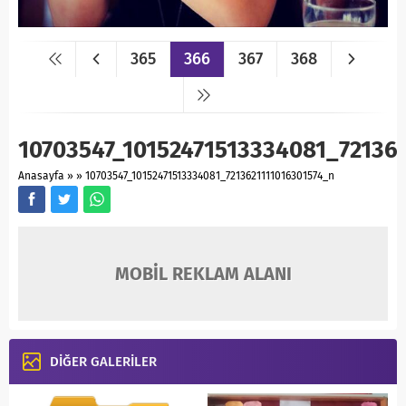
365
366
367
368
10703547_10152471513334081_72136
Anasayfa
»
»
10703547_10152471513334081_7213621111016301574_n
MOBİL REKLAM ALANI
DİĞER GALERİLER