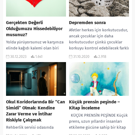
Gerçekten Değerli
Depremden sonra
Olduğumuzu Hissedebiliyor
Afetler herkes için korkutucudur,
musunuz?
ancak çocuklar için daha
Yolda yürüyorsunuz ve karşınıza
korkutucudur çünkü çocuklar
elinde kağıdı kalemi olan biri
korkuyu kontrol edebilecek farklı
çıktı. Sizin tek bir soruya yanıt
ve çeşitli teknikleri henüz
30.12.2023
1.641
31.10.2020
2.918
vermenizi istiyor. “En değerliniz
öğrenmemişlerdir....
kim?”...
Okul Koridorlarında Bir “Can
Küçük prensin peşinde –
Simidi” Olmak: Kendine
Kitap İnceleme
Zarar Verme ve İntihar
KÜÇÜK PRENSİN PEŞİNDE Küçük
Riskiyle Çalışmak
prens, uzun yıllardır insanları
Rehberlik servisi odasında
etkileme gücüne sahip bir kitap
karşılaştığımız en zorlu ve hassas
olmuştur. Hasan hocanın Küçük