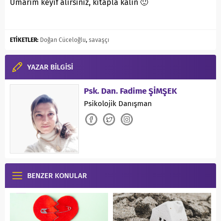
Umarım keyif alırsınız, kitapla kalın 🙂
ETİKETLER:
Doğan Cüceloğlu
,
savaşçı
YAZAR BİLGİSİ
Psk. Dan. Fadime ŞİMŞEK
Psikolojik Danışman
BENZER KONULAR