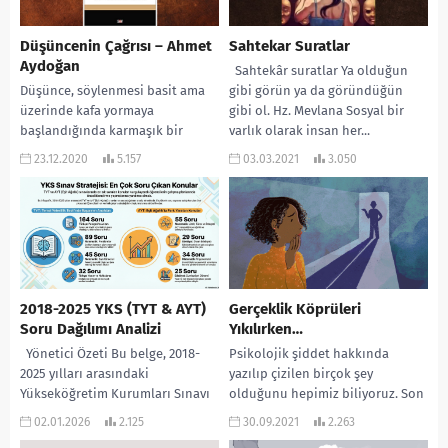
Düşüncenin Çağrısı – Ahmet
Sahtekar Suratlar
Aydoğan
Sahtekâr suratlar Ya olduğun
Düşünce, söylenmesi basit ama
gibi görün ya da göründüğün
üzerinde kafa yormaya
gibi ol. Hz. Mevlana Sosyal bir
başlandığında karmaşık bir
varlık olarak insan her...
yapıya sahip olan bir kavram.
23.12.2020
5.157
03.03.2021
3.050
Düşünce bizi var edenin ne...
2018-2025 YKS (TYT & AYT)
Gerçeklik Köprüleri
Soru Dağılımı Analizi
Yıkılırken…
Yönetici Özeti Bu belge, 2018-
Psikolojik şiddet hakkında
2025 yılları arasındaki
yazılıp çizilen birçok şey
Yükseköğretim Kurumları Sınavı
olduğunu hepimiz biliyoruz. Son
(YKS) kapsamında yer alan Temel
zamanlarda ise karşımıza yepyeni
02.01.2026
2.125
30.09.2021
2.263
Yeterlilik Testi (TYT) ve...
bir kavram çıktı… Zihinsel