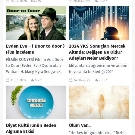
14.04.2026
478
20.03.2019
3.287
durumlardan biri, bir gencin
Prensin Peşinde...
yaşamla bağının zayıfladığı veya
kendi canına fiziksel zarar...
Evden Eve – ( Door to door )
2024 YKS Sonuçları Mercek
Film inceleme
Altında: Değişen Ne Oldu?
Adayları Neler Bekliyor?
FİLMİN KÜNYESİ Filmin Adı: Door
to Door (Evden Eve) Oyuncular:
Milyonlarca öğrencinin ve ailenin
William H. Macy, Kyra Sedgwick,
heyecanla beklediği 2024
Kathy Baker, Joel Brooks, Woody...
Yükseköğretim Kurumları Sınavı
31.05.2017
5.261
24.06.2025
2.037
(YKS) sonuçları açıklandı. Sonuç
belgeleriyle birlikte ÖSYM
tarafından yayımlanan sayısal...
Diyet Kültürünün Beden
Ölüm Var…
Algısına Etkisi
“Herkes bir gün ölecek… ” Bizler,