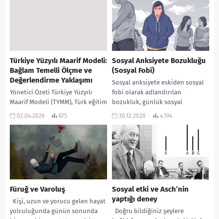
istismarın...
Türkiye Yüzyılı Maarif Modeli:
Sosyal Anksiyete Bozukluğu
Bağlam Temelli Ölçme ve
(Sosyal Fobi)
Değerlendirme Yaklaşımı
Sosyal anksiyete eskiden sosyal
Yönetici Özeti Türkiye Yüzyılı
fobi olarak adlandırılan
Maarif Modeli (TYMM), Türk eğitim
bozukluk, günlük sosyal
sisteminde öğretim
ortamlarda anksiyete ve aşırı
02.04.2026
675
30.12.2020
4.194
programlarını bilgi odaklı klasik
özbilincini ezici ile karakterize
yapıdan, beceri temelli bütüncül
bir hastalıktır....
bir...
Füruğ ve Varoluş
Sosyal etki ve Asch’nin
yaptığı deney
Kişi, uzun ve yorucu gelen hayat
yolculuğunda günün sonunda
Doğru bildiğiniz şeylere