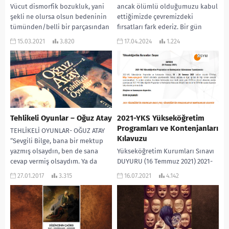
Vücut dismorfik bozukluk, yani
ancak ölümlü olduğumuzu kabul
şekli ne olursa olsun bedeninin
ettiğimizde çevremizdeki
tümünden/belli bir parçasından
fırsatları fark ederiz. Bir gün
her daim hoşnutsuz olma,
öleceğinizi kabul ettiğinizde...
15.03.2021
3.820
17.04.2024
1.224
kökleri derinlere uzanan bir...
Tehlikeli Oyunlar – Oğuz Atay
2021-YKS Yükseköğretim
Programları ve Kontenjanları
TEHLİKELİ OYUNLAR- OĞUZ ATAY
Kılavuzu
“Sevgili Bilge, bana bir mektup
yazmış olsaydın, ben de sana
Yükseköğretim Kurumları Sınavı
cevap vermiş olsaydım. Ya da
DUYURU (16 Temmuz 2021) 2021-
son...
YKS Yükseköğretim Programları
27.01.2017
3.315
16.07.2021
4.142
ve Kontenjanları Kılavuzunun
Yayımlanması 2021-YKS
Yükseköğretim Programları ve
Kontenjanları Kılavuzu,...