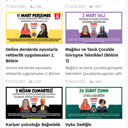
sağlanması, uygun görüşme
psikanalitik bir bakış...
20.03.2021
2.760
22.02.2021
1.635
tekniklerinin kullanılması önem
arz etmektedir....
Online derslerde oyunlarla
Mağdur ve Tanık Çocukla
rehberlik uygulamaları 2.
Görüşme Teknikleri (Bölüm
Bölüm
1)
Online derslerde oyunlarla
Mağdur ve tanık çocukla görüşme
rehberlik uygulamaları 2. Bölüm
teknikleri Çocuklarla yapılan adli
PDR hizmetleri kapsamında
görüşmelerde gerekli koşulların
11.03.2021
2.549
04.03.2021
1.948
öğrencilerin psikolojik
sağlanması, uygun görüşme
sağlamlıklarına katkı verecek
tekniklerinin kullanılması önem
önleyici ve gelişimsel online
arz etmektedir....
dersler...
Kariyer yolculuğu Bağımlılık
Uyku Dediğin