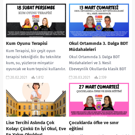
düzenlemek ve iletişimi
uykusuz gecelerin ve sayısız
güçlendirmek için...
denemenin tek bir ekrana sığdığı
o an…...
Kum Oyunu Terapisi
Okul Ortamında 3. Dalga BDT
Müdahaleleri
Kum Terapisi, bir çeşit oyun
terapisi tekniğidir. Bu teknikte
Okul Ortamında 3. Dalga BDT
kum, su, yüzlerce minyatür
Müdahaleleri ve 3. Nesil
oyuncak ve kum tepsisi kullanılır.
Ebeveynlik Okullarda klasik BDT
Kum terapisi...
uygulamalarının tıkandığı
20.02.2021
1.812
20.03.2021
2.139
konular nelerdir? 3. dalga BDT...
Lise Tercihi Aslında Çok
Çocuklarda öfke ve sınır
Kolay: Çünkü En İyi Okul, Eve
eğitimi
En Yakın Okuldur!