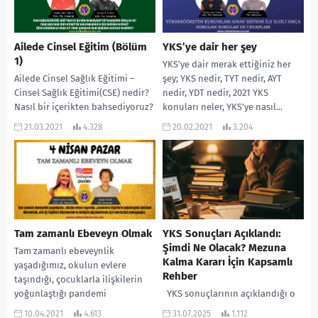
#2022tayfadersçalışıyor
#2022tayfa...
Ailede Cinsel Eğitim (Bölüm
YKS’ye dair her şey
1)
YKS’ye dair merak ettiğiniz her
Ailede Cinsel Sağlık Eğitimi –
şey; YKS nedir, TYT nedir, AYT
Cinsel Sağlık Eğitimi(CSE) nedir?
nedir, YDT nedir, 2021 YKS
Nasıl bir içerikten bahsediyoruz?
konuları neler, YKS’ye nasıl...
– CSE’ne gerçekten ihtiyaç var mı?
21.03.2021
4.328
20.02.2021
3.204
–...
Tam zamanlı Ebeveyn Olmak
YKS Sonuçları Açıklandı:
Şimdi Ne Olacak? Mezuna
Tam zamanlı ebeveynlik
Kalma Kararı İçin Kapsamlı
yaşadığımız, okulun evlere
Rehber
taşındığı, çocuklarla ilişkilerin
yoğunlaştığı pandemi
YKS sonuçlarının açıklandığı o
döneminde, aile içi ilişkileri
an… Aylarca süren emeğin,
10.04.2021
4.613
31.07.2025
1.112