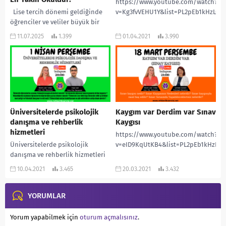
https://www.youtube.com/watch?
Lise tercih dönemi geldiğinde
v=Kg3fvVEHU1Y&list=PL2pEb1kHzLQ
öğrenciler ve veliler büyük bir
kaygıya kapılır: Yüzdelik dilimler,
11.07.2025
1.399
01.04.2021
3.990
puanlar, “nitelikli” okullar… Bu
karmaşanın içinde...
Üniversitelerde psikolojik
Kaygım var Derdim var Sınav
danışma ve rehberlik
Kaygısı
hizmetleri
https://www.youtube.com/watch?
Üniversitelerde psikolojik
v=eID9KqUtKB4&list=PL2pEb1kHzLQ
danışma ve rehberlik hizmetleri
Üniversite öğrencilerine sunulan
10.04.2021
3.465
20.03.2021
3.432
Psikolojik Danışma Hizmetleri
nelerdir ? Bir üniversite öğrencisi
hangi konularda birime...
YORUMLAR
Yorum yapabilmek için
oturum açmalısınız
.