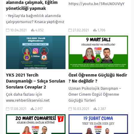
alanında çalışmak, Eğitim
https://youtu.be/5RoLNOUVIyY
yöneticiliği yapmak
· Yeşilay’da bağımlılık alanında
çalışıyorsunuz? Kısaca yaptığınız
işlerden bahseder misiniz? ·
10.04.2021
4.052
27.02.2021
1.706
Eğitim yöneticiliği yapmak,
bağımlılıklarla ilgili bir alanda
çalışmaya nasıl...
YKS 2021 Tercih
Özel Öğrenme Güçlüğü Nedir
Danışmanlığı – Sıkça Sorulan
? Ne değildir ?
Sorulara Cevaplar 2
Uzman Psikolojik Danışman –
Çok daha fazlası için
Ömer Cimem Özgül Öğrenme
www.rehberlikservisi.net
Güçlüğü Türleri
#rehberlikservisi #pdrakademi
17.08.2021
2.917
10.03.2021
2.387
#yks #yks2021 #tyt #tyt2021 #lgs
#ösym #2021ykstayfa #ales
#2021tayfaçalışıyor #yks2021tayfa
#onlinerehberlik