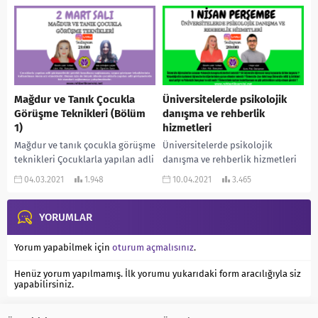
Eğitim yöneticiliği yapmak,
–...
bağımlılıklarla ilgili bir alanda
çalışmaya nasıl...
Mağdur ve Tanık Çocukla
Üniversitelerde psikolojik
Görüşme Teknikleri (Bölüm
danışma ve rehberlik
1)
hizmetleri
Mağdur ve tanık çocukla görüşme
Üniversitelerde psikolojik
teknikleri Çocuklarla yapılan adli
danışma ve rehberlik hizmetleri
görüşmelerde gerekli koşulların
Üniversite öğrencilerine sunulan
04.03.2021
1.948
10.04.2021
3.465
sağlanması, uygun görüşme
Psikolojik Danışma Hizmetleri
tekniklerinin kullanılması önem
nelerdir ? Bir üniversite öğrencisi
arz etmektedir....
YORUMLAR
hangi konularda birime...
Yorum yapabilmek için
oturum açmalısınız
.
Henüz yorum yapılmamış. İlk yorumu yukarıdaki form aracılığıyla siz
yapabilirsiniz.