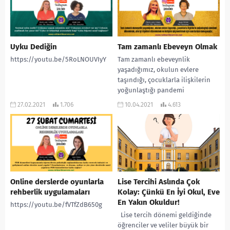
#onlinerehberlik
#2022tayfadersçalışıyor
#2022tayfa...
Uyku Dediğin
Tam zamanlı Ebeveyn Olmak
https://youtu.be/5RoLNOUVIyY
Tam zamanlı ebeveynlik
yaşadığımız, okulun evlere
taşındığı, çocuklarla ilişkilerin
yoğunlaştığı pandemi
döneminde, aile içi ilişkileri
27.02.2021
1.706
10.04.2021
4.613
düzenlemek ve iletişimi
güçlendirmek için...
Online derslerde oyunlarla
Lise Tercihi Aslında Çok
rehberlik uygulamaları
Kolay: Çünkü En İyi Okul, Eve
En Yakın Okuldur!
https://youtu.be/fVTfZdB650g
Lise tercih dönemi geldiğinde
öğrenciler ve veliler büyük bir