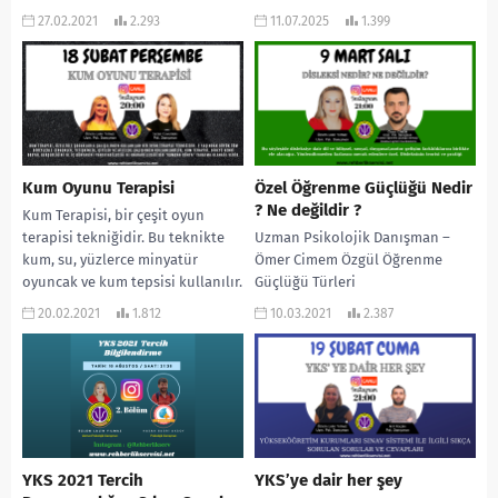
kaygıya kapılır: Yüzdelik dilimler,
27.02.2021
2.293
11.07.2025
1.399
puanlar, “nitelikli” okullar… Bu
karmaşanın içinde...
Kum Oyunu Terapisi
Özel Öğrenme Güçlüğü Nedir
? Ne değildir ?
Kum Terapisi, bir çeşit oyun
terapisi tekniğidir. Bu teknikte
Uzman Psikolojik Danışman –
kum, su, yüzlerce minyatür
Ömer Cimem Özgül Öğrenme
oyuncak ve kum tepsisi kullanılır.
Güçlüğü Türleri
Kum terapisi...
20.02.2021
1.812
10.03.2021
2.387
YKS 2021 Tercih
YKS’ye dair her şey