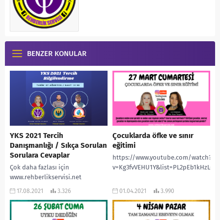
BENZER KONULAR
YKS 2021 Tercih
Çocuklarda öfke ve sınır
Danışmanlığı / Sıkça Sorulan
eğitimi
Sorulara Cevaplar
https://www.youtube.com/watch?
Çok daha fazlası için
v=Kg3fvVEHU1Y&list=PL2pEb1kHzLQ
www.rehberlikservisi.net
#rehberlikservisi #pdrakademi
17.08.2021
3.326
01.04.2021
3.990
#yks #yks2021 #tyt #tyt2021 #lgs
#ösym #2021ykstayfa #ales
#2021tayfaçalışıyor #yks2021tayfa