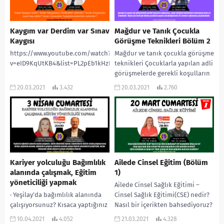
Kaygım var Derdim var Sınav
Mağdur ve Tanık Çocukla
Kaygısı
Görüşme Teknikleri Bölüm 2
https://www.youtube.com/watch?
Mağdur ve tanık çocukla görüşme
v=eID9KqUtKB4&list=PL2pEb1kHzLQEtm_bKiW_5l7wqtkrvmXW_&index=1
teknikleri Çocuklarla yapılan adli
görüşmelerde gerekli koşulların
sağlanması, uygun görüşme
20.03.2021
3.432
20.03.2021
2.760
tekniklerinin kullanılması önem
arz etmektedir....
Kariyer yolculuğu Bağımlılık
Ailede Cinsel Eğitim (Bölüm
alanında çalışmak, Eğitim
1)
yöneticiliği yapmak
Ailede Cinsel Sağlık Eğitimi –
· Yeşilay’da bağımlılık alanında
Cinsel Sağlık Eğitimi(CSE) nedir?
çalışıyorsunuz? Kısaca yaptığınız
Nasıl bir içerikten bahsediyoruz?
işlerden bahseder misiniz? ·
– CSE’ne gerçekten ihtiyaç var mı?
10.04.2021
4.052
21.03.2021
4.328