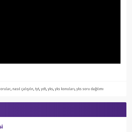
sorular
,
nasıl çalışılır
,
tyt
,
ydt
,
yks
,
yks konuları
,
yks soru dağılımı
si