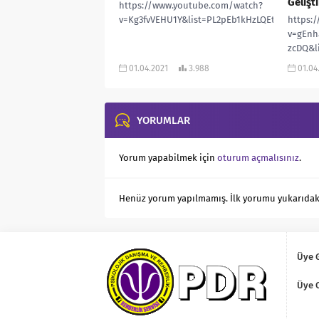
Gelişt
https://www.youtube.com/watch?
v=Kg3fvVEHU1Y&list=PL2pEb1kHzLQEtm_bKiW_
https:
v=gEnh
zcDQ&l
01.04.2021
3.988
01.04
YORUMLAR
Yorum yapabilmek için
oturum açmalısınız
.
Henüz yorum yapılmamış. İlk yorumu yukarıdaki f
Üye G
Üye 