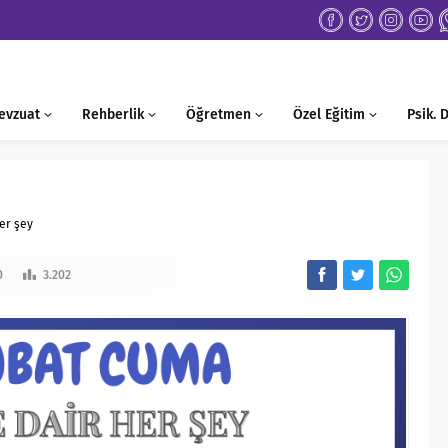
evzuat
Rehberlik
Öğretmen
Özel Eğitim
Psik.
er şey
0
3.202