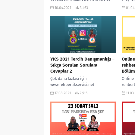
öğrencilerine sunulan Psikolojik
10.04.2021
3.463
01.04
Danışma Hizmetleri nelerdir ? Bir
üniversite öğrencisi hangi
konularda birime...
YKS 2021 Tercih Danışmanlığı –
Online
Sıkça Sorulan Sorulara
rehber
Cevaplar 2
Bölüm
Çok daha fazlası için
Online 
www.rehberlikservisi.net
rehberl
#rehberlikservisi #pdrakademi #yks
PDR hi
17.08.2021
2.915
11.03
#yks2021 #tyt #tyt2021 #lgs #ösym
öğrenci
#2021ykstayfa #ales
sağlaml
#2021tayfaçalışıyor #yks2021tayfa
önleyic
#onlinerehberlik
dersler.
#2022tayfadersçalışıyor #2022tayfa...