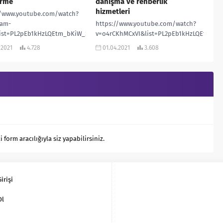
irme
danışma ve rehberlik
hizmetleri
5l7wqtkrvmXW_&index=19
//www.youtube.com/watch?
am-
https://www.youtube.com/watch?
ist=PL2pEb1kHzLQEtm_bKiW_5l7wqtkrvmXW_&index=18
v=o4rCKhMCxVI&list=PL2pEb1kHzLQEtm_b
.2021
4.728
01.04.2021
3.608
orm aracılığıyla siz yapabilirsiniz.
irişi
Ol