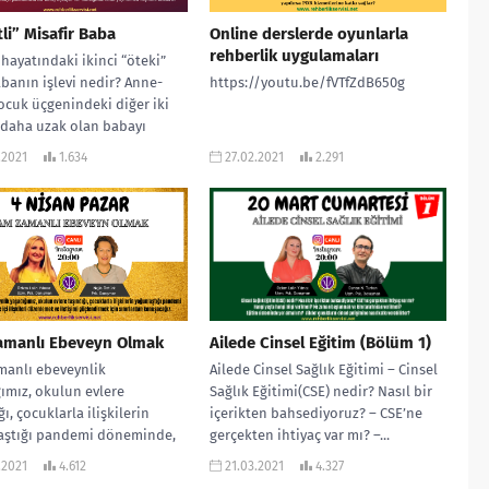
li” Misafir Baba
Online derslerde oyunlarla
rehberlik uygulamaları
 hayatındaki ikinci “öteki”
banın işlevi nedir? Anne-
https://youtu.be/fVTfZdB650g
cuk üçgenindeki diğer iki
 daha uzak olan babayı
itik bir bakış...
.2021
1.634
27.02.2021
2.291
amanlı Ebeveyn Olmak
Ailede Cinsel Eğitim (Bölüm 1)
manlı ebeveynlik
Ailede Cinsel Sağlık Eğitimi – Cinsel
ımız, okulun evlere
Sağlık Eğitimi(CSE) nedir? Nasıl bir
ı, çocuklarla ilişkilerin
içerikten bahsediyoruz? – CSE’ne
aştığı pandemi döneminde,
gerçekten ihtiyaç var mı? –...
i ilişkileri düzenlemek ve
.2021
4.612
21.03.2021
4.327
mi güçlendirmek için...