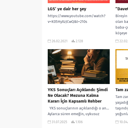
LGS’ ye dair her şey
”Davet
https://www.youtube.com/watch?
Bireyin
v=K05HyXzJCwQ&t=210s
olan ba
baba-ço
köşeye
psikanal
26.02.2021
2.128
22.02
YKS Sonuçları Açıklandı: Şimdi
Tam z
Ne Olacak? Mezuna Kalma
Tam za
Kararı İçin Kapsamlı Rehber
yaşadığ
YKS sonuçlarının açıklandığı o an…
taşındığ
Aylarca süren emeğin, uykusuz
yoğunl
gecelerin ve sayısız denemenin tek
aile iç
31.07.2025
1.106
10.04
bir ekrana sığdığı o an…...
iletişi