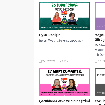
Uyku Dediğin
Mağdu
Görüşm
https://youtu.be/5RoLNOUVIyY
Mağdur
teknikl
görüşme
sağlan
27.02.2021
1.705
04.03
teknikl
etmekted
Çocuklarda öfke ve sınır eğitimi
Çocuk