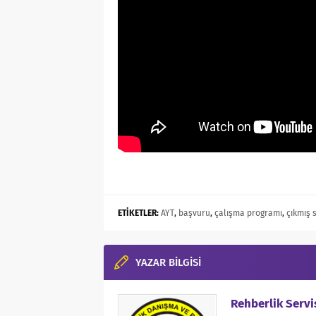
ETİKETLER:
AYT
,
başvuru
,
çalışma programı
,
çıkmış 
YAZAR BİLGİSİ
Rehberlik Servi