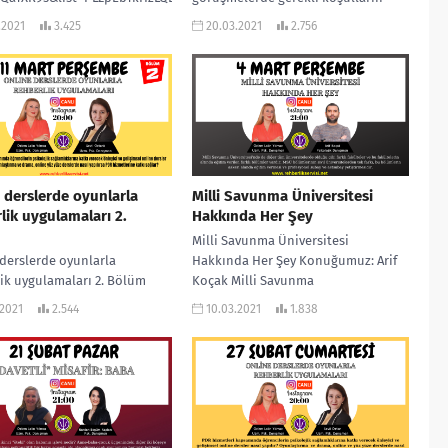
sağlanması, uygun görüşme
.2021
3.425
20.03.2021
2.756
tekniklerinin kullanılması önem arz
etmektedir....
 derslerde oyunlarla
Milli Savunma Üniversitesi
lik uygulamaları 2.
Hakkında Her Şey
Milli Savunma Üniversitesi
derslerde oyunlarla
Hakkında Her Şey Konuğumuz: Arif
ik uygulamaları 2. Bölüm
Koçak Milli Savunma
zmetleri kapsamında
Üniversitesi’nde de diğer tüm
.2021
2.544
10.03.2021
1.838
lerin psikolojik
üniversitelerde olduğu gibi farklı
ıklarına katkı verecek
fakülteler...
i ve gelişimsel online
..