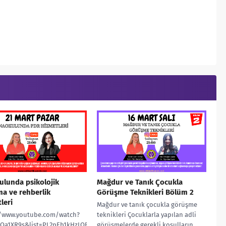
lunda psikolojik
Mağdur ve Tanık Çocukla
a ve rehberlik
Görüşme Teknikleri Bölüm 2
leri
Mağdur ve tanık çocukla görüşme
//www.youtube.com/watch?
teknikleri Çocuklarla yapılan adli
Qa1XR9s&list=PL2pEb1kHzLQEtm_bKiW_5l7wqtkrvmXW_&index=17
görüşmelerde gerekli koşulların