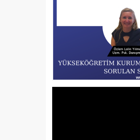
YKS’ye dair merak ettiğiniz her şey;
nedir, YDT nedir, 2021 YKS konuları ne
uzaktan eğitimde YKS’ye nasıl hazır
programı nasıl yapılır. YK
www.rehberlikservisi.net üze
ulaşabilirsiniz.