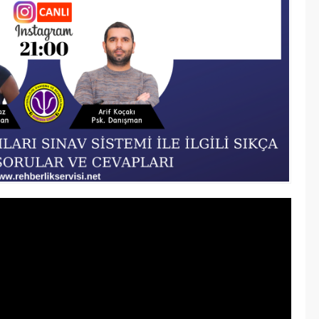
 YKS nedir, TYT nedir, AYT
ler, YKS’ye nasıl çalışılır,
lanılır, YKS ders çalışma
S’ ye dair her şey’e
rinden web sitemizden