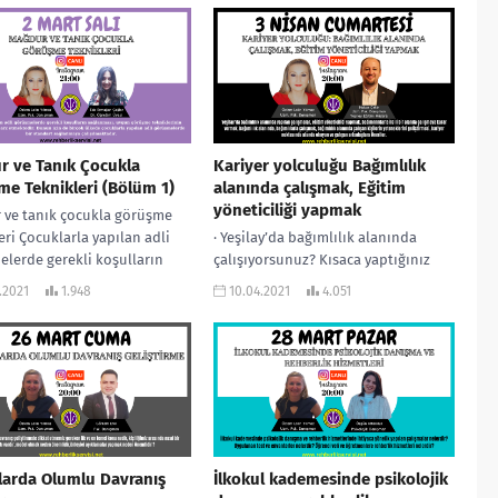
r ve Tanık Çocukla
Kariyer yolculuğu Bağımlılık
e Teknikleri (Bölüm 1)
alanında çalışmak, Eğitim
yöneticiliği yapmak
 ve tanık çocukla görüşme
eri Çocuklarla yapılan adli
· Yeşilay’da bağımlılık alanında
lerde gerekli koşulların
çalışıyorsunuz? Kısaca yaptığınız
ması, uygun görüşme
işlerden bahseder misiniz? · Eğitim
.2021
1.948
10.04.2021
4.051
erinin kullanılması önem arz
yöneticiliği yapmak, bağımlılıklarla
ir....
ilgili bir alanda çalışmaya nasıl...
larda Olumlu Davranış
İlkokul kademesinde psikolojik